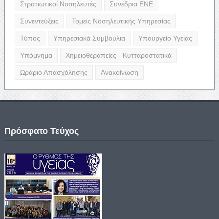
Στρατιωτικοί Νοσηλευτές
Συνέδρια ΕΝΕ
Συνεντεύξεις
Τομείς Νοσηλευτικής Υπηρεσίας
Τύπος
Υπηρεσιακά Συμβούλια
Υπουργείο Υγείας
Υπόμνημα
Χημειοθεραπείες - Κυτταροστατικά
Ωράριο Απασχόλησης
Ανακοίνωση
Πρόσφατο Τεύχος