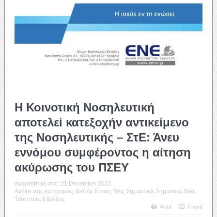
Η Κοινοτική Νοσηλευτική
αποτελεί κατεξοχήν αντικείμενο
της Νοσηλευτικής – ΣτΕ: Άνευ
εννόμου συμφέροντος η αίτηση
ακύρωσης του ΠΣΕΥ
Αναρτήθηκε στις:
21 December 2022
Ανήκει στις κατηγορίες:
Δελτία Τύπου
,
Νέα
,
Σημαντικά
,
Σημαντικά Νέα
,
Τελευταίες Εξελίξεις
Print
Email