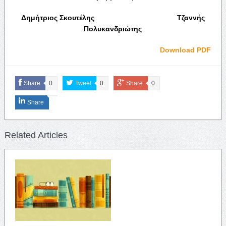
Δημήτριος Σκουτέλης Τζαννής
Πολυκανδριώτης
Download PDF
Share
0
Tweet
0
Share
0
Share
Related Articles