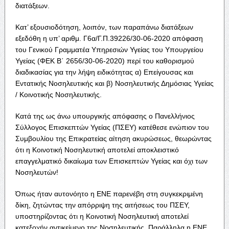
διατάξεων.
Κατ’ εξουσιοδότηση, λοιπόν, των παραπάνω διατάξεων
εξεδόθη η υπ’ αριθμ. Γ6α/Γ.Π.39226/30-06-2020 απόφαση
του Γενικού Γραμματέα Υπηρεσιών Υγείας του Υπουργείου
Υγείας (ΦΕΚ Β΄ 2656/30-06-2020) περί του καθορισμού
διαδικασίας για την λήψη ειδικότητας α) Επείγουσας και
Εντατικής Νοσηλευτικής και β) Νοσηλευτικής Δημόσιας Υγείας
/ Κοινοτικής Νοσηλευτικής.
Κατά της ως άνω υπουργικής απόφασης ο Πανελλήνιος
Σύλλογος Επισκεπτών Υγείας (ΠΣΕΥ) κατέθεσε ενώπιον του
Συμβουλίου της Επικρατείας αίτηση ακυρώσεως, θεωρώντας
ότι η Κοινοτική Νοσηλευτική αποτελεί αποκλειστικό
επαγγελματικό δικαίωμα των Επισκεπτών Υγείας και όχι των
Νοσηλευτών!
Όπως ήταν αυτονόητο η ΕΝΕ παρενέβη στη συγκεκριμένη
δίκη, ζητώντας την απόρριψη της αιτήσεως του ΠΣΕΥ,
υποστηρίζοντας ότι η Κοινοτική Νοσηλευτική αποτελεί
κατεξοχήν αντικείμενο της Νοσηλευτικής. Παράλληλα η ΕΝΕ