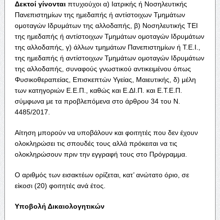
Δεκτοί γίνονται
πτυχιούχοι α) Ιατρικής ή Νοσηλευτικής
Πανεπιστημίων της ημεδαπής ή αντίστοιχων Τμημάτων
ομοταγών Ιδρυμάτων της αλλοδαπής, β) Νοσηλευτικής ΤΕΙ
της ημεδαπής ή αντίστοιχων Τμημάτων ομοταγών Ιδρυμάτων
της αλλοδαπής, γ) άλλων τμημάτων Πανεπιστημίων ή Τ.Ε.Ι.,
της ημεδαπής ή αντίστοιχων Τμημάτων ομοταγών Ιδρυμάτων
της αλλοδαπής, συναφούς γνωστικού αντικειμένου όπως
Φυσικοθεραπείας, Επισκεπτών Υγείας, Μαιευτικής, δ) μέλη
των κατηγοριών Ε.Ε.Π., καθώς και Ε.ΔΙ.Π. και Ε.Τ.Ε.Π.
σύμφωνα με τα προβλεπόμενα στο άρθρου 34 του Ν.
4485/2017.
Αίτηση μπορούν να υποβάλουν και φοιτητές που δεν έχουν
ολοκληρώσει τις σπουδές τους αλλά πρόκειται να τις
ολοκληρώσουν πριν την εγγραφή τους στο Πρόγραμμα.
Ο αριθμός των εισακτέων ορίζεται, κατ’ ανώτατο όριο, σε
είκοσι (20) φοιτητές ανά έτος.
Υποβολή Δικαιολογητικών