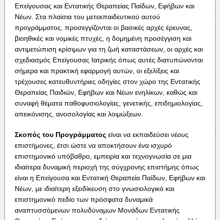
Επείγουσας και Εντατικής Θεραπείας Παίδων, Εφήβων και
Νέων. Στα πλαίσια του μετεκπαιδευτικού αυτού
προγράμματος, προσεγγίζονται οι βασικές αρχές έρευνας,
βιοηθικές και νομικές πτυχές, η δομημένη προσέγγιση και
αντιμετώπιση κρίσιμων για τη ζωή καταστάσεων, οι αρχές και
σχεδιασμός Επείγουσας Ιατρικής όπως αυτές διατυπώνονται
σήμερα και πρακτική εφαρμογή αυτών, οι εξελίξεις και
τρέχουσες κατευθυντήριες οδηγίες στον χώρο της Εντατικής
Θεραπείας Παιδιών, Εφήβων και Νέων ενηλίκων, καθώς και
συναφή θέματα παθοφυσιολογίας, γενετικής, επιδημιολογίας,
απεικόνισης, ανοσολογίας και λοιμώξεων.
Σκοπός του Προγράμματος
είναι να εκπαιδεύσει νέους
επιστήμονες, έτσι ώστε να αποκτήσουν ένα ισχυρό
επιστημονικό υπόβαθρο, εμπειρία και τεχνογνωσία σε μια
ιδιαίτερα δυναμική περιοχή της σύγχρονης επιστήμης όπως
είναι η Επείγουσα και Εντατική Θεραπεία Παίδων, Εφήβων και
Νέων, με ιδιαίτερη εξειδίκευση στο γνωσιολογικό και
επιστημονικό πεδίο των πρόσφατα δυναμικά
αναπτυσσόμενων πολυδύναμων Μονάδων Εντατικής