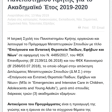
Ακαδημαϊκό Έτος 2019-2020
Αναρτήθηκε στις:
13 May 2019
Ανήκει στις κατηγορίες:
Ανακοινώσεις
,
Εκπαίδευση
,
Νέα
,
Σημαντικά
,
Σημαντικά Νέα
,
Τελευταίες Εξελίξεις
Print
Email
Η Ιατρική Σχολή του Πανεπιστημίου Κρήτης οργανώνει και
λειτουργεί το Πρόγραμμα Μεταπτυχιακών Σπουδών με τίτλο
“Επείγουσα και Εντατική Θεραπεία Παίδων, Εφήβων και
Νέων
” σε εφαρμογή του Ν. 4485/2017, του ΦΕΚ
Επανίδρυσης (Β’ 2139/11.06.2018) και του ΦΕΚ Κανονισμού
(Β’ 2586/03.07.2018), το οποίο οδηγεί στην απόκτηση
Διπλώματος Μεταπτυχιακών Σπουδών (Δ.Μ.Σ.) στην
«Επείγουσα και Εντατική Θεραπεία Παίδων, Εφήβων και
Νέων» (MSc in “Emergencies and Intensive Care in Children,
Adolescents and Young Adults”), μετά από σπουδές
διάρκειας τριών (3) ακαδημαϊκών εξαμήνων.
Αντικείμενο του Προγράμματος
είναι η προαγωγή της
γνώσης και η έρευνα σε όλα τα σύγχρονα θέματα της