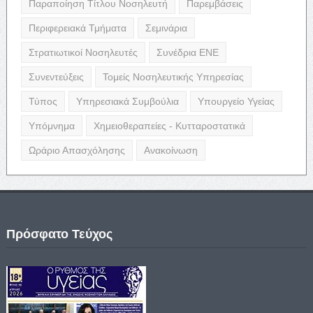
Παραποίηση Τίτλου Νοσηλευτή
Παρεμβάσεις
Περιφερειακά Τμήματα
Σεμινάρια
Στρατιωτικοί Νοσηλευτές
Συνέδρια ΕΝΕ
Συνεντεύξεις
Τομείς Νοσηλευτικής Υπηρεσίας
Τύπος
Υπηρεσιακά Συμβούλια
Υπουργείο Υγείας
Υπόμνημα
Χημειοθεραπείες - Κυτταροστατικά
Ωράριο Απασχόλησης
Ανακοίνωση
Πρόσφατο Τεύχος