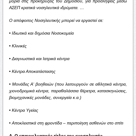
μόρια
στις
προκηρύξεις
του
Δημοσίου
,
για
προσλήψεις
μέσω
ΑΣΕΠ
κρατικά
νοσηλευτικά
ιδρύματα
. …
Ο
απόφοιτος
Νοσηλευτικής
μπορεί
να
εργαστεί
σε
:
•
Ιδιωτικά
και
δημόσια
Νοσοκομεία
•
Κλινικές
•
Διαγνωστικά
και
Ιατρικά
κέντρα
•
Κέντρα
Αποκατάστασης
•
Μονάδες
Α
‘
βοηθειών
(
που
λειτουργούν
σε
αθλητικά
κέντρα
,
χιονοδρομικά
κέντρα
,
παραθαλάσσια
θέρετρα
,
κατασκηνώσεις
,
βιομηχανικές
μονάδες
,
συνεργεία
κ
.
α
.)
•
Κέντρα
Υγείας
•
Αποκλειστικά
στη
φροντίδα
–
περιποίηση
ασθενών
στο
σπίτι
Α
.
Ο
επαγγελματικός
τίτλος
του
«
νοσηλευτή
».