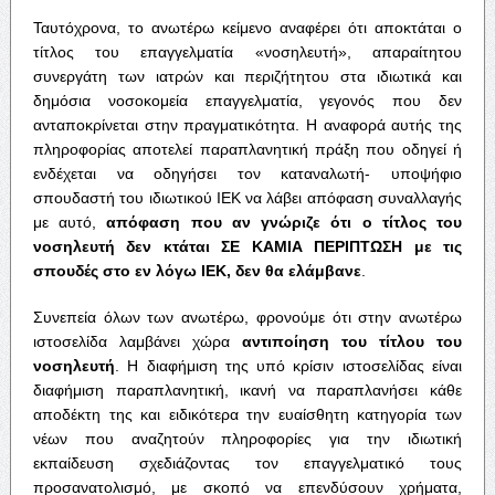
Ταυτόχρονα, το ανωτέρω κείμενο αναφέρει ότι αποκτάται ο
τίτλος του επαγγελματία «νοσηλευτή», απαραίτητου
συνεργάτη των ιατρών και περιζήτητου στα ιδιωτικά και
δημόσια νοσοκομεία επαγγελματία, γεγονός που δεν
ανταποκρίνεται στην πραγματικότητα. Η αναφορά αυτής της
πληροφορίας αποτελεί παραπλανητική πράξη που οδηγεί ή
ενδέχεται να οδηγήσει τον καταναλωτή- υποψήφιο
σπουδαστή του ιδιωτικού ΙΕΚ να λάβει απόφαση συναλλαγής
με αυτό,
απόφαση
που
αν
γνώριζε
ότι
ο
τίτλος
του
νοσηλευτή
δεν
κτάται
ΣΕ
ΚΑΜΙΑ
ΠΕΡΙΠΤΩΣΗ
με
τις
σπουδές
στο
εν
λόγω
ΙΕΚ
,
δεν
θα
ελάμβανε
.
Συνεπεία όλων των ανωτέρω, φρονούμε ότι στην ανωτέρω
ιστοσελίδα λαμβάνει χώρα
αντιποίηση
του
τίτλου
του
νοσηλευτή
. Η διαφήμιση της υπό κρίσιν ιστοσελίδας είναι
διαφήμιση παραπλανητική, ικανή να παραπλανήσει κάθε
αποδέκτη της και ειδικότερα την ευαίσθητη κατηγορία των
νέων που αναζητούν πληροφορίες για την ιδιωτική
εκπαίδευση σχεδιάζοντας τον επαγγελματικό τους
προσανατολισμό, με σκοπό να επενδύσουν χρήματα,