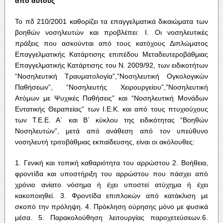
από
αυτούς
Το πδ 210/2001 καθορίζει τα επαγγελματικά δικαιώματα των
βοηθών νοσηλευτών και προβλέπει: Ι. Οι νοσηλευτικές
πράξεις που ασκούνται από τους κατόχους Διπλώματος
Επαγγελματικής Κατάρτισης επιπέδου Μεταδευτεροβάθμιας
Επαγγελματικής Κατάρτισης του Ν. 2009/92, των ειδικοτήτων
“Νοσηλευτική Τραυματολογία”,”Νοσηλευτική Ογκολογικών
Παθήσεων”, “Νοσηλευτής Χειρουργείου”,”Νοσηλευτική
Ατόμων με Ψυχικές Παθήσεις” και “Νοσηλευτική Μονάδων
Εντατικής Θεραπείας” των Ι.Ε.Κ. και από τους πτυχιούχους
των Τ.Ε.Ε. Α` και Β` κύκλου της ειδικότητας “Βοηθών
Νοσηλευτών”, μετά από ανάθεση από τον υπεύθυνο
νοσηλευτή τριτοβάθμιας εκπαίδευσης, είναι οι ακόλουθες:
1. Γενική και τοπική καθαριότητα του αρρώστου 2. Βοήθεια,
φροντίδα και υποστήριξη του αρρώστου που πάσχει από
χρόνιο ανίατο νόσημα ή έχει υποστεί ατύχημα ή έχει
κακοποιηθεί. 3. Φροντίδα επιπλοκών από κατάκλιση με
σκοπό την πρόληψη. 4. Πρόκληση ούρησης μόνο με φυσικά
μέσα. 5. Παρακολούθηση λειτουργίας παροχετεύσεων.6.