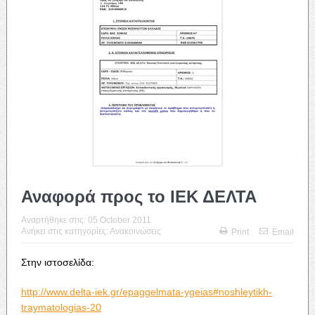
Αναφορά προς το ΙΕΚ ΔΕΛΤΑ
Αναρτήθηκε στις:
05 October 2011
Ανήκει στις κατηγορίες:
Ανακοινώσεις
Print
Email
Στην ιστοσελίδα:
http://www.delta-iek.gr/epaggelmata-ygeias#noshleytikh-
traymatologias-20