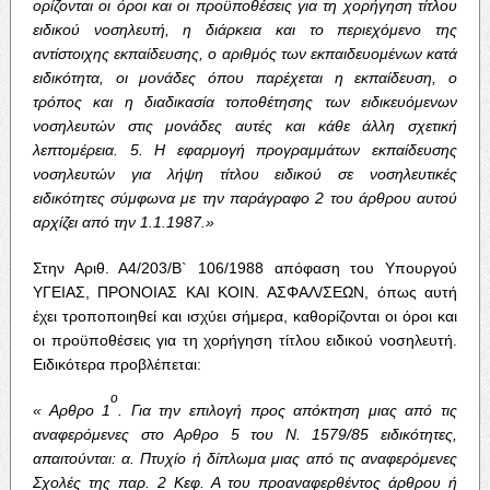
ορίζονται
οι
όροι
και
οι
προϋποθέσεις
για
τη
χορήγηση
τίτλου
ειδικού
νοσηλευτή
,
η
διάρκεια
και
το
περιεχόμενο
της
αντίστοιχης
εκπαίδευσης
,
ο
αριθμός
των
εκπαιδευομένων
κατά
ειδικότητα
,
οι
μονάδες
όπου
παρέχεται
η
εκπαίδευση
,
ο
τρόπος
και
η
διαδικασία
τοποθέτησης
των
ειδικευόμενων
νοσηλευτών
στις
μονάδες
αυτές
και
κάθε
άλλη
σχετική
λεπτομέρεια
. 5.
Η
εφαρμογή
προγραμμάτων
εκπαίδευσης
νοσηλευτών
για
λήψη
τίτλου
ειδικού
σε
νοσηλευτικές
ειδικότητες
σύμφωνα
με
την
παράγραφο
2
του
άρθρου
αυτού
αρχίζει
από
την
1.1.1987.»
Στην Αριθ. Α4/203/Β` 106/1988 απόφαση του Υπουργού
ΥΓΕΙΑΣ, ΠΡΟΝΟΙΑΣ ΚΑΙ ΚΟΙΝ. ΑΣΦΑΛ/ΣΕΩΝ, όπως αυτή
έχει τροποποιηθεί και ισχύει σήμερα, καθορίζονται οι όροι και
οι προϋποθέσεις για τη χορήγηση τίτλου ειδικού νοσηλευτή.
Ειδικότερα προβλέπεται:
ο
«
Αρθρο
1
.
Για
την
επιλογή
προς
απόκτηση
μιας
από
τις
αναφερόμενες
στο
Αρθρο
5
του
Ν
. 1579/85
ειδικότητες
,
απαιτούνται
:
α
.
Πτυχίο
ή
δίπλωμα
μιας
από
τις
αναφερόμενες
Σχολές
της
παρ
. 2
Κεφ
.
Α
του
προαναφερθέντος
άρθρου
ή