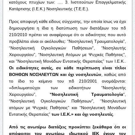
κατόχους πτυχίων των: …. 3. Ινστιτούτων Επαγγελματικής
Κατάρτισης (I.Ε.Κ.) Νοσηλευτικής (Τ.Ε.Ε.).
Προς αποφυγή κάθε είδους σύγχυσης, την οποία ίσως να έχει
δημιουργήσει η ίδια η διατύπωση των διατάξεων του πδ
210/2010 πρέπει να αναφέρουμε ότι οι ειδικότητες που αυτό
προβλέπει είναι οι ακόλουθες: “Νοσηλευτική Τραυματολογία”,
“Νοσηλευτική Ογκολογικών Παθήσεων”, “Νοσηλευτής
Χειρουργείου”, “Νοσηλευτική Ατόμων με Ψυχικές Παθήσεις”,
και “Νοσηλευτική Μονάδων Εντατικής Θεραπείας” των Ι.Ε.Κ..
Οι
ειδικότητες
αυτές
,
σε
κάθε
περίπτωση
είναι
τίτλοι
ΒΟΗΘΩΝ
ΝΟΣΗΛΕΥΤΩΝ
και
όχι
νοσηλευτών
, καθώς από
το ίδιο το κείμενο του πδ 210/2001 ονομάζονται:
«διπλωματούχοι των ειδικοτήτων “Νοσηλευτής
Χειρουργείου”,
“
Νοσηλευτική
Τραυματολογία
“,
“Νοσηλευτική Ογκολογικών Παθήσεων”, “Νοσηλευτική
ατόμων με Ψυχικές Παθήσεις” και “Νοσηλευτική Μονάδων
Εντατικής Θεραπείας”
των
Ι
.
Ε
.
Κ
.»
και
όχι
νοσηλευτές
.
Από
τις
ανωτέρω
διατάξεις
προκύπτει
ξεκάθαρα
ότι
οι
απόφοιτοι
του
ανωτέρω
ιδιωτικού
ΙΕΚ
έχουν
τον