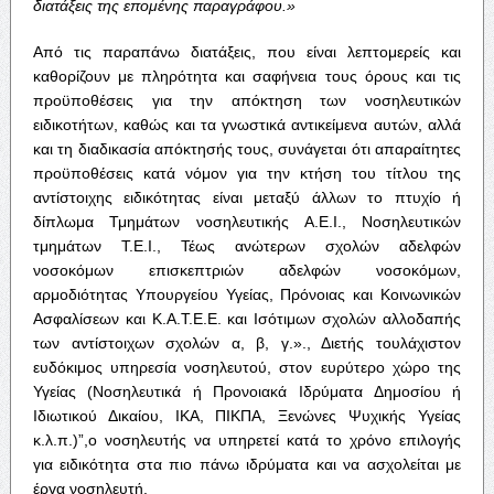
διατάξεις
της
επομένης
παραγράφου
.»
Από τις παραπάνω διατάξεις, που είναι λεπτομερείς και
καθορίζουν με πληρότητα και σαφήνεια τους όρους και τις
προϋποθέσεις για την απόκτηση των νοσηλευτικών
ειδικοτήτων, καθώς και τα γνωστικά αντικείμενα αυτών, αλλά
και τη διαδικασία απόκτησής τους, συνάγεται ότι απαραίτητες
προϋποθέσεις κατά νόμον για την κτήση του τίτλου της
αντίστοιχης ειδικότητας είναι μεταξύ άλλων το πτυχίο ή
δίπλωμα Τμημάτων νοσηλευτικής Α.Ε.Ι., Νοσηλευτικών
τμημάτων Τ.Ε.Ι., Τέως ανώτερων σχολών αδελφών
νοσοκόμων επισκεπτριών αδελφών νοσοκόμων,
αρμοδιότητας Υπουργείου Υγείας, Πρόνοιας και Κοινωνικών
Ασφαλίσεων και Κ.Α.Τ.Ε.Ε. και Ισότιμων σχολών αλλοδαπής
των αντίστοιχων σχολών α, β, γ.»., Διετής τουλάχιστον
ευδόκιμος υπηρεσία νοσηλευτού, στον ευρύτερο χώρο της
Υγείας (Νοσηλευτικά ή Προνοιακά Ιδρύματα Δημοσίου ή
Ιδιωτικού Δικαίου, ΙΚΑ, ΠΙΚΠΑ, Ξενώνες Ψυχικής Υγείας
κ.λ.π.)”,ο νοσηλευτής να υπηρετεί κατά το χρόνο επιλογής
για ειδικότητα στα πιο πάνω ιδρύματα και να ασχολείται με
έργα νοσηλευτή.