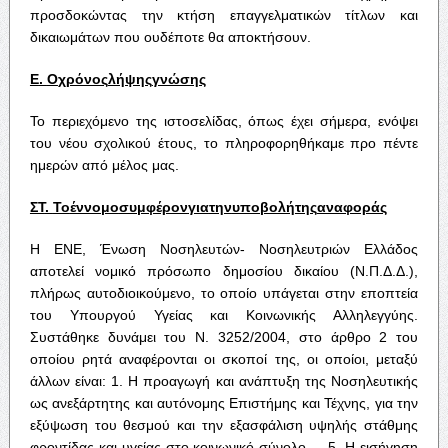
προσδοκώντας την κτήση επαγγελματικών τίτλων και
δικαιωμάτων που ουδέποτε θα αποκτήσουν.
Ε
.
Ο
χρόνος
λήψης
γνώσης
Το περιεχόμενο της ιστοσελίδας, όπως έχει σήμερα, ενόψει
του νέου σχολικού έτους, το πληροφορηθήκαμε προ πέντε
ημερών από μέλος μας.
ΣΤ
.
Το
έννομο
συμφέρον
για
την
υποβολή
της
αναφοράς
Η ΕΝΕ, Ένωση Νοσηλευτών- Νοσηλευτριών Ελλάδος
αποτελεί νομικό πρόσωπο δημοσίου δικαίου (Ν.Π.Δ.Δ.),
πλήρως αυτοδιοικούμενο, το οποίο υπάγεται στην εποπτεία
του Υπουργού Υγείας και Κοινωνικής Αλληλεγγύης.
Συστάθηκε δυνάμει του Ν. 3252/2004, στο άρθρο 2 του
οποίου ρητά αναφέρονται οι σκοποί της, οι οποίοι, μεταξύ
άλλων είναι: 1. Η προαγωγή και ανάπτυξη της Νοσηλευτικής
ως ανεξάρτητης και αυτόνομης Επιστήμης και Τέχνης, για την
εξύψωση του θεσμού και την εξασφάλιση υψηλής στάθμης
φροντίδας και υγείας στο κοινωνικό σύνολο…..5. Η εισήγηση