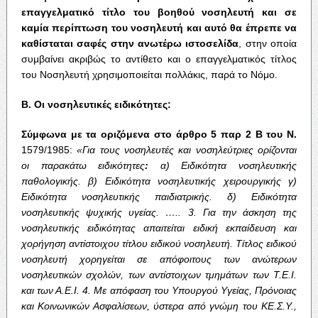
επαγγελματικό
τίτλο
του
βοηθού
νοσηλευτή
και
σε
καμία
περίπτωση
του
νοσηλευτή
και
αυτό
θα
έπρεπε
να
καθίσταται
σαφές
στην
ανωτέρω
ιστοσελίδα
, στην οποία
συμβαίνει ακριβώς το αντίθετο και ο επαγγελματικός τίτλος
του Νοσηλευτή χρησιμοποιείται πολλάκις, παρά το Νόμο.
Β
.
Οι
νοσηλευτικές
ειδικότητες
:
Σύμφωνα
με
τα
οριζόμενα
στο
άρθρο
5
παρ
2
Β
του
Ν
.
1579/1985:
«
Για
τους
νοσηλευτές
και
νοσηλεύτριες
ορίζονται
οι
παρακάτω
ειδικότητες
:
α
)
Ειδικότητα
νοσηλευτικής
παθολογικής
.
β
)
Ειδικότητα
νοσηλευτικής
χειρουργικής
γ
)
Ειδικότητα
νοσηλευτικής
παιδιατρικής
.
δ
)
Ειδικότητα
νοσηλευτικής
ψυχικής
υγείας
. ….. 3.
Για
την
άσκηση
της
νοσηλευτικής
ειδικότητας
απαιτείται
ειδική
εκπαίδευση
και
χορήγηση
αντίστοιχου
τίτλου
ειδικού
νοσηλευτή
.
Τίτλος
ειδικού
νοσηλευτή
χορηγείται
σε
απόφοιτους
των
ανώτερων
νοσηλευτικών
σχολών
,
των
αντίστοιχων
τμημάτων
των
Τ
.
Ε
.
Ι
.
και
των
Α
.
Ε
.
Ι
. 4.
Με
απόφαση
του
Υπουργού
Υγείας
,
Πρόνοιας
και
Κοινωνικών
Ασφαλίσεων
,
ύστερα
από
γνώμη
του
ΚΕ
.
Σ
.
Υ
.,