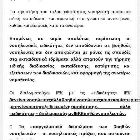
Για την κτήση του τίτλου ειδικότητας νοσηλευτή απαιτείται
ειδική εκπαίδευση και πρακτική στο γνωστικό αντικείμενο,
καθώς και εξετάσεις κατά τα ανωτέρω.
Επομένως
σε
καμία
απολύτως
περίπτωση
οι
νοσηλευτικές
ειδικότητες
δεν
αποδίδονται
σε
βοηθούς
νοσηλευτές
και
δεν
αποκτώνται
με
μόνες
τις
σπουδές
στα
εκπαιδευτικά
ιδρύματα
αλλά
απαιτούν
την
τήρηση
ειδικής
διαδικασίας
,
εκπαίδευσης
,
κατάρτισης
και
εξετάσεων
των
διαδικασιών
,
κατ΄εφαρμογή
της
ανωτέρω
νομοθεσίας
.
Οι διπλωματούχοι ΙΕΚ με τις «ειδικότητες» ΙΕΚ
δεν
είναι
νοσηλευτές
αλλά
βοηθοί
νοσηλευτές
και
σε
καμία
περίπ
με
την
έννοια
της
εξειδικευμένης
κατάρτισης
,
αλλά
«
ειδικότητες
»
διπλωματούχων
ΙΕΚ
βοηθών
νοσηλευτών
.
Γ
.
Τα
επαγγελματικά
δικαιώματα
των
βοηθών
νοσηλευτών
–
οι
νοσηλευτικές
πράξεις
που
ασκούνται