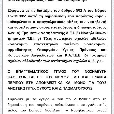
Σύμφωνα
με
τις
διατάξεις
του
άρθρου
5§2
Α
του
Νόμου
1579/1985: «
από
τη
δημοσίευση
του
παρόντος
νόμου
καθιερώνεται
ο
επαγγελματικός
τίτλος
του
νοσηλευτή
και
νοσηλεύτριας
στους
πτυχιούχους
ή
διπλωματούχους
των
:
α
)
Τμημάτων
νοσηλευτικής
Α
.
Ε
.
Ι
.
β
)
Νοσηλευτικών
τμημάτων
Τ
.
Ε
.
Ι
.
γ
)
Τέως
ανώτερων
σχολών
αδελφών
νοσοκόμων
επισκεπτριών
αδελφών
νοσοκόμων
,
αρμοδιότητας
Υπουργείου
Υγείας
,
Πρόνοιας
και
Κοινωνικών
Ασφαλίσεων
και
Κ
.
Α
.
Τ
.
Ε
.
Ε
.
δ
)
Ισότιμων
σχολών
αλλοδαπής
των
αντίστοιχων
σχολών
α
,
β
,
γ
.».
Ο
ΕΠΑΓΓΕΛΜΑΤΙΚΟΣ
ΤΙΤΛΟΣ
ΤΟΥ
ΝΟΣΗΛΕΥΤΗ
ΚΑΘΙΕΡΩΝΕΤΑΙ
ΕΚ
ΤΟΥ
ΝΟΜΟΥ
ΕΔΩ
ΚΑΙ
ΤΡΙΑΝΤΑ
ΠΕΡΙΠΟΥ
ΕΤΗ
ΑΠΟΚΛΕΙΣΤΙΚΑ
ΚΑΙ
ΜΟΝΟ
ΓΙΑ
ΤΟΥΣ
ΑΝΩΤΕΡΩ
ΠΤΥΧΙΟΥΧΟΥΣ
ΚΑΙ
ΔΙΠΛΩΜΑΤΟΥΧΟΥΣ
.
Σύμφωνα με το άρθρο 4 του πδ 210/2001: Από τη
δημοσίευση του παρόντος καθιερώνεται ο επαγγελματικός
τίτλος του Βοηθού Νοσηλευτή – Νοσηλεύτριας στους