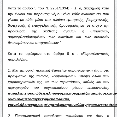
Κατά το άρθρο 9 του Ν. 2251/1994;
« 1.
α
)
Διαφήμιση
κατά
την
έννοια
του
παρόντος
νόμου
είναι
κάθε
ανακοίνωση
που
γίνεται
με
κάθε
μέσο
στα
πλαίσια
εμπορικής
,
βιομηχανικής
,
βιοτεχνικής
ή
επαγγελματικής
δραστηριότητας
με
στόχο
την
προώθηση
της
διάθεσης
αγαθών
ή
υπηρεσιών
,
συμπεριλαμβανομένων
των
ακινήτων
και
των
συναφών
δικαιωμάτων
και
υποχρεώσεων
.”
Κατά τα οριζόμενα στο άρθρο 9 ε : «
Παραπλανητικές
παραλείψεις
.
1.
Μια
εμπορική
πρακτική
θεωρείται
παραπλανητική
όταν
,
στο
πραγματικό
της
πλαίσιο
,
λαμβανομένων
υπόψη
όλων
των
χαρακτηριστικών
της
και
των
περιστάσεων
,
καθώς
και
των
περιορισμών
του
συγκεκριμένου
μέσου
επικοινωνίας
,
παραλείπει
ουσιώδεις
πληροφορίες
που
χρειάζεται
ο
μέσος
κατα
ανάλογα
με
το
συγκεκριμένο
πλαίσιο
,
για
να
λάβει
τεκμηριωμένη
απόφαση
συναλλαγής
και
ως
εκ
τούτου
2.
Παραπλανητική
παράλειψη
τεκμαίρεται
και
όταν
ο