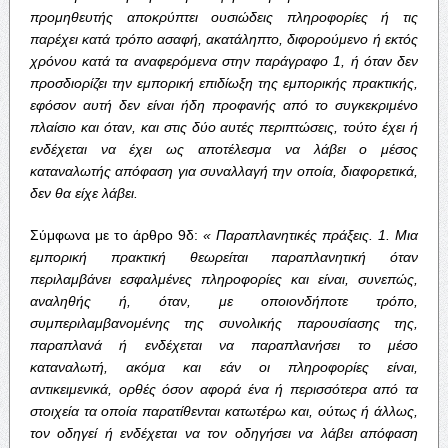
προμηθευτής
αποκρύπτει
ουσιώδεις
πληροφορίες
ή
τις
παρέχει
κατά
τρόπο
ασαφή
,
ακατάληπτο
,
διφορούμενο
ή
εκτός
χρόνου
κατά
τα
αναφερόμενα
στην
παράγραφο
1,
ή
όταν
δεν
προσδιορίζει
την
εμπορική
επιδίωξη
της
εμπορικής
πρακτικής
,
εφόσον
αυτή
δεν
είναι
ήδη
προφανής
από
το
συγκεκριμένο
πλαίσιο
και
όταν
,
και
στις
δύο
αυτές
περιπτώσεις
,
τούτο
έχει
ή
ενδέχεται
να
έχει
ως
αποτέλεσμα
να
λάβει
ο
μέσος
καταναλωτής
απόφαση
για
συναλλαγή
την
οποία
,
διαφορετικά
,
δεν
θα
είχε
λάβει
.
Σύμφωνα με το άρθρο 9δ:
«
Παραπλανητικές
πράξεις
. 1.
Μια
εμπορική
πρακτική
θεωρείται
παραπλανητική
όταν
περιλαμβάνει
εσφαλμένες
πληροφορίες
και
είναι
,
συνεπώς
,
αναληθής
ή
,
όταν
,
με
οποιονδήποτε
τρόπο
,
συμπεριλαμβανομένης
της
συνολικής
παρουσίασης
της
,
παραπλανά
ή
ενδέχεται
να
παραπλανήσει
το
μέσο
καταναλωτή
,
ακόμα
και
εάν
οι
πληροφορίες
είναι
,
αντικειμενικά
,
ορθές
όσον
αφορά
ένα
ή
περισσότερα
από
τα
στοιχεία
τα
οποία
παρατίθενται
κατωτέρω
και
,
ούτως
ή
άλλως
,
τον
οδηγεί
ή
ενδέχεται
να
τον
οδηγήσει
να
λάβει
απόφαση