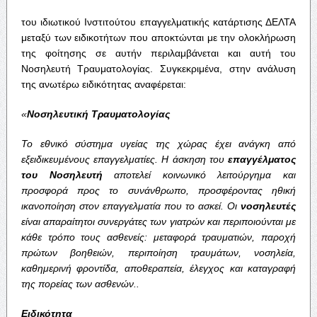
του ιδιωτικού Ινστιτούτου επαγγελματικής κατάρτισης ΔΕΛΤΑ
μεταξύ των ειδικοτήτων που αποκτώνται με την ολοκλήρωση
της φοίτησης σε αυτήν περιλαμβάνεται και αυτή του
Νοσηλευτή Τραυματολογίας. Συγκεκριμένα, στην ανάλυση
της ανωτέρω ειδικότητας αναφέρεται:
«
Νοσηλευτική
Τραυματολογίας
Το
εθνικό
σύστημα
υγείας
της
χώρας
έχει
ανάγκη
από
εξειδικευμένους
επαγγελματίες
.
Η
άσκηση
του
επαγγέλματος
του
Νοσηλευτή
αποτελεί
κοινωνικό
λειτούργημα
και
προσφορά
προς
το
συνάνθρωπο
,
προσφέροντας
ηθική
ικανοποίηση
στον
επαγγελματία
που
το
ασκεί
.
Οι
νοσηλευτές
είναι
απαραίτητοι
συνεργάτες
των
γιατρών
και
περιποιούνται
με
κάθε
τρόπο
τους
ασθενείς
:
μεταφορά
τραυματιών
,
παροχή
πρώτων
βοηθειών
,
περιποίηση
τραυμάτων
,
νοσηλεία
,
καθημερινή
φροντίδα
,
αποθεραπεία
,
έλεγχος
και
καταγραφή
της
πορείας
των
ασθενών
..
Ειδικότητα