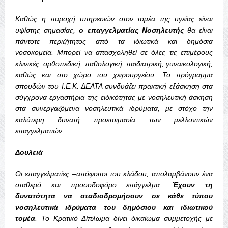
Καθώς
η
παροχή
υπηρεσιών
στον
τομέα
της
υγείας
είναι
υψίστης
σημασίας
,
ο
επαγγελματίας
Νοσηλευτής
θα
είναι
πάντοτε
περιζήτητος
από
τα
ιδιωτικά
και
δημόσια
νοσοκομεία
.
Μπορεί
να
απασχοληθεί
σε
όλες
τις
επιμέρους
κλινικές
:
ορθοπεδική
,
παθολογική
,
παιδιατρική
,
γυναικολογική
,
καθώς
και
στο
χώρο
του
χειρουργείου
.
Το
πρόγραμμα
σπουδών
του
Ι
.
Ε
.
Κ
.
ΔΕΛΤΑ
συνδυάζει
πρακτική
εξάσκηση
στα
σύγχρονα
εργαστήρια
της
ειδικότητας
με
νοσηλευτική
άσκηση
στα
συνεργαζόμενα
νοσηλευτικά
ιδρύματα
,
με
στόχο
την
καλύτερη
δυνατή
προετοιμασία
των
μελλοντικών
επαγγελματιών
Δουλειά
Οι
επαγγελματίες
–
απόφοιτοι
του
κλάδου
,
απολαμβάνουν
ένα
σταθερό
και
προσοδοφόρο
επάγγελμα
.
Έχουν
τη
δυνατότητα
να
σταδιοδρομήσουν
σε
κάθε
τύπου
νοσηλευτικά
ιδρύματα
του
δημόσιου
και
ιδιωτικού
τομέα
.
Το
Κρατικό
Δίπλωμα
δίνει
δικαίωμα
συμμετοχής
με