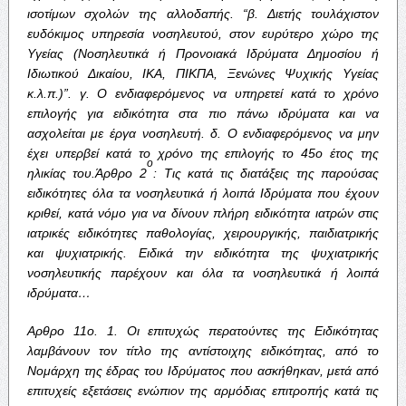
ισοτίμων
σχολών
της
αλλοδαπής
. “
β
.
Διετής
τουλάχιστον
ευδόκιμος
υπηρεσία
νοσηλευτού
,
στον
ευρύτερο
χώρο
της
Υγείας
(
Νοσηλευτικά
ή
Προνοιακά
Ιδρύματα
Δημοσίου
ή
Ιδιωτικού
Δικαίου
,
ΙΚΑ
,
ΠΙΚΠΑ
,
Ξενώνες
Ψυχικής
Υγείας
κ
.
λ
.
π
.)”.
γ
.
Ο
ενδιαφερόμενος
να
υπηρετεί
κατά
το
χρόνο
επιλογής
για
ειδικότητα
στα
πιο
πάνω
ιδρύματα
και
να
ασχολείται
με
έργα
νοσηλευτή
.
δ
.
Ο
ενδιαφερόμενος
να
μην
έχει
υπερβεί
κατά
το
χρόνο
της
επιλογής
το
45
ο
έτος
της
ο
ηλικίας
του
.
Άρθρο
2
:
Τις
κατά
τις
διατάξεις
της
παρούσας
ειδικότητες
όλα
τα
νοσηλευτικά
ή
λοιπά
Ιδρύματα
που
έχουν
κριθεί
,
κατά
νόμο
για
να
δίνουν
πλήρη
ειδικότητα
ιατρών
στις
ιατρικές
ειδικότητες
παθολογίας
,
χειρουργικής
,
παιδιατρικής
και
ψυχιατρικής
.
Ειδικά
την
ειδικότητα
της
ψυχιατρικής
νοσηλευτικής
παρέχουν
και
όλα
τα
νοσηλευτικά
ή
λοιπά
ιδρύματα
…
Αρθρο
11
ο
. 1.
Οι
επιτυχώς
περατούντες
της
Ειδικότητας
λαμβάνουν
τον
τίτλο
της
αντίστοιχης
ειδικότητας
,
από
το
Νομάρχη
της
έδρας
του
Ιδρύματος
που
ασκήθηκαν
,
μετά
από
επιτυχείς
εξετάσεις
ενώπιον
της
αρμόδιας
επιτροπής
κατά
τις