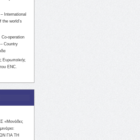
– International
f the world’s
 Co-operation
– Country
άδα
ης Ευρωπαϊκής
 του ENC.
ΜΣ «Μονάδες
μινάριο:
ΩΝ ΓΙΑ ΤΗ