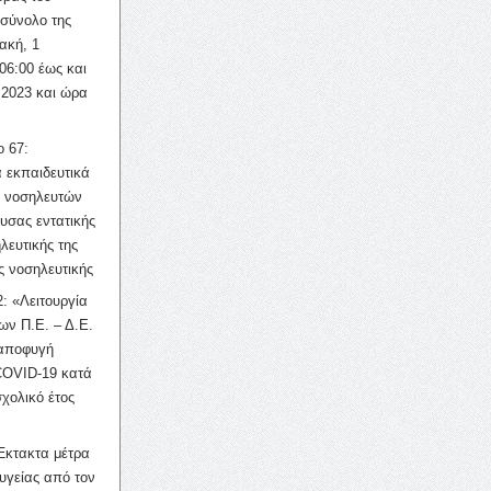
σύνολο της
ακή, 1
06:00 έως και
 2023 και ώρα
ο 67:
 εκπαιδευτικά
ν νοσηλευτών
ουσας εντατικής
λευτικής της
ς νοσηλευτικής
: «Λειτουργία
ων Π.Ε. – Δ.Ε.
 αποφυγή
COVID-19 κατά
σχολικό έτος
Έκτακτα μέτρα
υγείας από τον