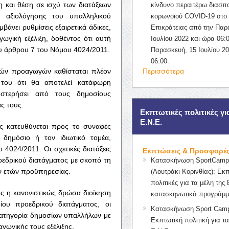
η και θέση σε ισχύ των διατάξεων
κίνδυνο περαιτέρω διασπ
αξιολόγησης του υπαλληλικού
κορωνοϊού COVID-19 στο 
άνει ρυθμίσεις εξαιρετικά άδικες,
Επικράτειας από την Παρ
ωγική εξέλιξη, δοθέντος ότι αυτή
Ιουλίου 2022 και ώρα 06:0
ου άρθρου 7 του Νόμου 4024/2011.
Παρασκευή, 15 Ιουλίου 2
06:00.
κών προαγωγών καθίσταται πλέον
Περισσότερα
 του ότι θα αποτελεί κατάφωρη
 στερήσει από τους δημοσίους
ς τους.
Εκπτωτικές πολιτικές γι
Ε.Ν.Ε.
 κατευθύνεται προς το συναφές
δημόσιο ή τον ιδιωτικό τομέα,
4024/2011. Οι σχετικές διατάξεις
Εκπτώσεις & Προσφορέ
οεδρικού διατάγματος με σκοπό τη
Κατασκήνωση SportCampK
ν ετών προϋπηρεσίας.
(Λουτράκι Κορινθίας): Εκ
πολιτικές για τα μέλη της 
ος η κανονιστικώς δρώσα διοίκηση
κατασκηνωτικά προγράμμ
ου προεδρικού διατάγματος, οι
Κατασκήνωση Sport Camp
κατηγορία δημοσίων υπαλλήλων με
Εκπτωτική πολιτική για τα
γωγικής τους εξέλιξης.