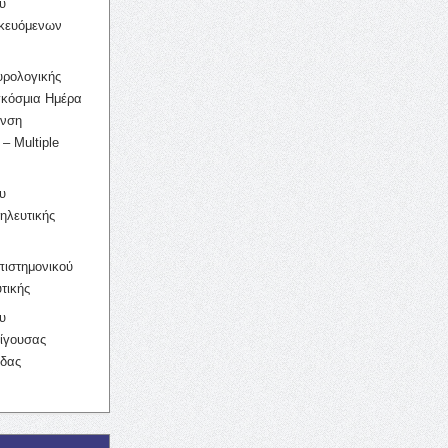
υ
ικευόμενων
υρολογικής
γκόσμια Ημέρα
υνση
– Multiple
υ
ηλευτικής
ιστημονικού
τικής
υ
ίγουσας
ίδας