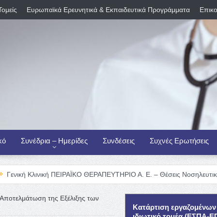
Τομείς
Ευρωπαϊκά Ερευνητικά & Εκπαιδευτικά Προγράμματα
Επικο
κό
Συνέδρια – Ημερίδες
Συνδέσεις
Συχνές Ερωτήσεις
νική ΠΕΙΡΑΪΚΟ ΘΕΡΑΠΕΥΤΗΡΙΟ Α. Ε. – Θέσεις Νοσηλευτικού Προσωπι
 Αποτελμάτωση της Εξέλιξης των
Κατάρτιση εργαζομένων
ιδιωτικό τομέα (ΕΣΠΑ-