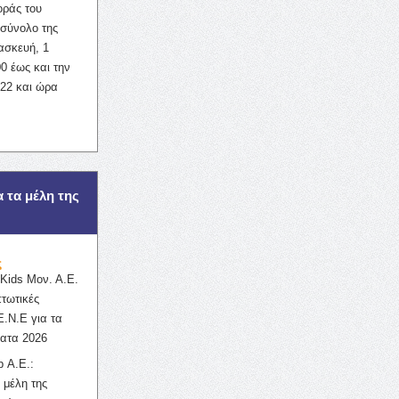
οράς του
σύνολο της
ασκευή, 1
0 έως και την
022 και ώρα
α τα μέλη της
ς
ids Μον. Α.Ε.
πτωτικές
Ε.Ν.Ε για τα
ατα 2026
 Α.Ε.:
 μέλη της