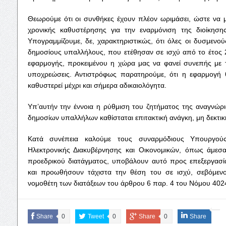
Θεωρούμε ότι οι συνθήκες έχουν πλέον ωριμάσει, ώστε να 
χρονικής καθυστέρησης για την εναρμόνιση της διοίκησ
Υπογραμμίζουμε, δε, χαρακτηριστικώς, ότι όλες οι δυσμενούς
δημοσίους υπαλλήλους, που ετέθησαν σε ισχύ από το έτος 2
εφαρμογής, προκειμένου η χώρα μας να φανεί συνεπής με τ
υποχρεώσεις. Αντιστρόφως παρατηρούμε, ότι η εφαρμογή 
καθυστερεί μέχρι και σήμερα αδικαιολόγητα.
Υπ’αυτήν την έννοια η ρύθμιση του ζητήματος της αναγνώ
δημοσίων υπαλλήλων καθίσταται επιτακτική ανάγκη, μη δεκτι
Κατά συνέπεια καλούμε τους συναρμόδιους Υπουργούς
Ηλεκτρονικής Διακυβέρνησης και Οικονομικών, όπως άμε
προεδρικού διατάγματος, υποβάλουν αυτό προς επεξεργασί
και προωθήσουν τάχιστα την θέση του σε ισχύ, σεβόμεν
νομοθέτη των διατάξεων του άρθρου 6 παρ. 4 του Νόμου 402
Share
0
Tweet
0
Share
0
Share