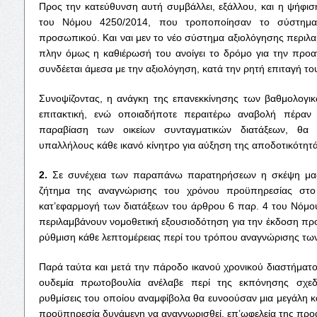
Προς την κατεύθυνση αυτή συμβάλλει, εξάλλου, και η ψήφισ
του Νόμου 4250/2014, που τροποποίησαν το σύστημα 
προσωπικού. Και ναι μεν το νέο σύστημα αξιολόγησης περιλαμβ
πλην όμως η καθιέρωσή του ανοίγει το δρόμο για την προαγ
συνδέεται άμεσα με την αξιολόγηση, κατά την ρητή επιταγή τ
Συνοψίζοντας, η ανάγκη της επανεκκίνησης των βαθμολογι
επιτακτική, ενώ οποιαδήποτε περαιτέρω αναβολή πέραν
παραβίαση των οικείων συνταγματικών διατάξεων, θα
υπαλλήλους κάθε ικανό κίνητρο για αύξηση της αποδοτικότητά
2.
Σε συνέχεια των παραπάνω παρατηρήσεων η σκέψη μας
ζήτημα της αναγνώρισης του χρόνου προϋπηρεσίας στο 
κατ’εφαρμογή των διατάξεων του άρθρου 6 παρ. 4 του Νόμου 
περιλαμβάνουν νομοθετική εξουσιοδότηση για την έκδοση πρ
ρύθμιση κάθε λεπτομέρειας περί του τρόπου αναγνώρισης τω
Παρά ταύτα και μετά την πάροδο ικανού χρονικού διαστήματ
ουδεμία πρωτοβουλία ανέλαβε περί της εκπόνησης σχεδί
ρυθμίσεις του οποίου αναμφίβολα θα ευνοούσαν μια μεγάλη 
προϋπηρεσία δυνάμενη να αναγνωρισθεί, επ’ωφελεία της προα