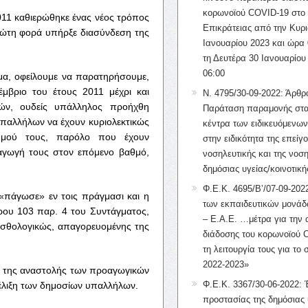
κορωνοϊού COVID-19 στο 
011 καθιερώθηκε ένας νέος τρόπος
Επικράτειας από την Κυρι
ρώτη φορά υπήρξε διασύνδεση της
Ιανουαρίου 2023 και ώρα 
τη Δευτέρα 30 Ιανουαρίου
06:00
μα, οφείλουμε να παρατηρήσουμε,
μβριο του έτους 2011 μέχρι και
Ν. 4795/30-09-2022: Άρθρ
τών, ουδείς υπάλληλος προήχθη
Παράταση παραμονής στα
παλλήλων να έχουν κυριολεκτικώς
κέντρα των ειδικευόμενω
αθμού τους, παρόλο που έχουν
στην ειδικότητα της επείγ
αγωγή τους στον επόμενο βαθμό,
νοσηλευτικής και της νοση
δημόσιας υγείας/κοινοτική
Φ.Ε.Κ. 4695/Β’/07-09-2022
 «πάγωσε» εν τοις πράγμασι και η
των εκπαιδευτικών μονάδ
ρου 103 παρ. 4 του Συντάγματος,
– Ε.Α.Ε. …μέτρα για την
μισθολογικώς, απαγορευομένης της
διάδοσης του κορωνοϊού 
τη λειτουργία τους για το 
2022-2023»
η της αναστολής των προαγωγικών
Φ.Ε.Κ. 3367/30-06-2022: 
ξέλιξη των δημοσίων υπαλλήλων.
προστασίας της δημόσιας 