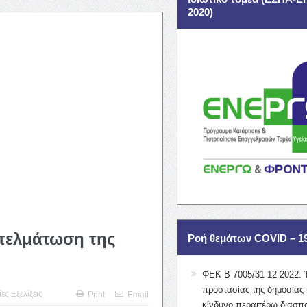
2020)
τελμάτωση της
Ροή θεμάτων COVID – 1
ΦΕΚ Β 7005/31-12-2022: 
προστασίας της δημόσιας 
ες Εξελίξεις
Print
Email
κίνδυνο περαιτέρω διασπ