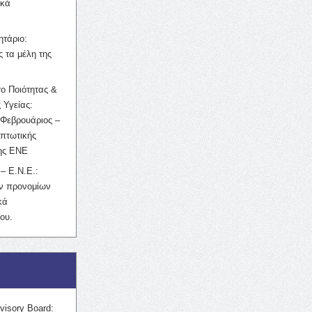
ικά
ητάριο:
 τα μέλη της
ο Ποιότητας &
 Υγείας:
Φεβρουάριος –
κπτωτικής
της ΕΝΕ
– Ε.Ν.Ε.:
ών προνομίων
κά
ου.
visory Board: