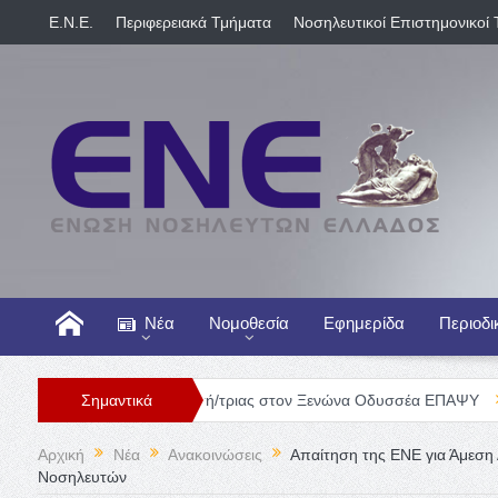
E.N.E.
Περιφερειακά Τμήματα
Νοσηλευτικοί Επιστημονικοί 
Νέα
Νομοθεσία
Εφημερίδα
Περιοδι
Θέση Νοσηλευτή/τριας στον Ξενώνα Οδυσσέα ΕΠΑΨΥ
Σημαντικά
Γενική Κλι
Αρχική
Νέα
Ανακοινώσεις
Απαίτηση της ΕΝΕ για Άμεση
Νοσηλευτών