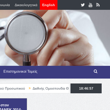
ινωνία
Δικαιολογητικά
English
Επιστημονικοί Τομείς
κού
Διεθνής Ομοσπονδία Θαλασσαιμίας – TIF Fellowship Programm
18:46:58
 στον
ΕΠΑΝΕΚ 2014-