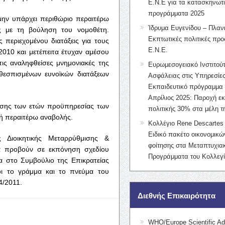
Ε.Ν.Ε για τα κατασκηνωτ
προγράμματα 2025
μην υπάρχει περιθώριο περαιτέρω
Ίδρυμα Ευγενίδου – Πλαν
ης με τη βούληση του νομοθέτη.
Εκπτωτικές πολιτικές προς
 περιεχομένου διατάξεις για τους
Ε.Ν.Ε.
010 και μετέπειτα έτυχαν αμέσου
ις αναληφθείσες μνημονιακές της
Ευρωμεσογειακό Ινστιτούτ
θεσπισμένων ευνοϊκών διατάξεων
Ασφάλειας στις Υπηρεσίες
Εκπαιδευτικό πρόγραμμα 
Απρίλιος 2025: Παροχή ε
ρισης των ετών προϋπηρεσίας των
πολιτικής 30% στα μέλη 
κή περαιτέρω αναβολής.
Κολλέγιο Rene Descartes 
Ειδικό πακέτο οικονομικ
 Διοικητικής Μεταρρύθμισης &
φοίτησης στα Μεταπτυχια
σα προβούν σε εκπόνηση σχεδίου
Προγράμματα του Κολλεγί
α στο Συμβούλιο της Επικρατείας
οι το γράμμα και το πνεύμα του
4/2011.
Διεθνής Επικαιρότητα
WHO/Europe Scientific Ad