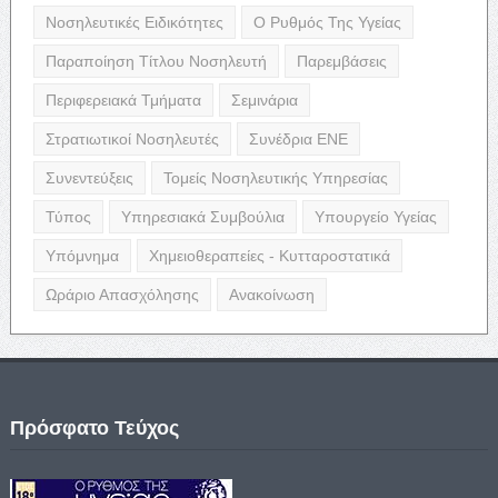
Νοσηλευτικές Ειδικότητες
Ο Ρυθμός Της Υγείας
Παραποίηση Τίτλου Νοσηλευτή
Παρεμβάσεις
Περιφερειακά Τμήματα
Σεμινάρια
Στρατιωτικοί Νοσηλευτές
Συνέδρια ΕΝΕ
Συνεντεύξεις
Τομείς Νοσηλευτικής Υπηρεσίας
Τύπος
Υπηρεσιακά Συμβούλια
Υπουργείο Υγείας
Υπόμνημα
Χημειοθεραπείες - Κυτταροστατικά
Ωράριο Απασχόλησης
Ανακοίνωση
Πρόσφατο Τεύχος