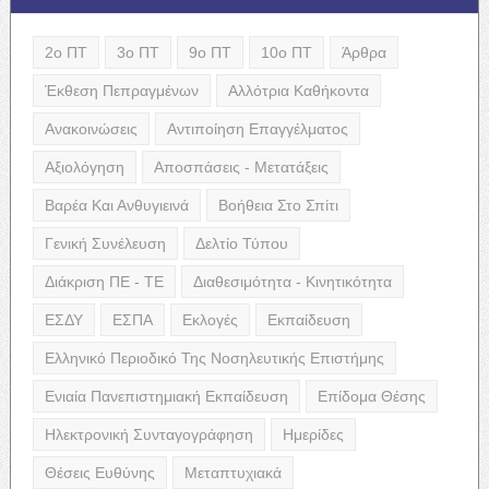
2ο ΠΤ
3ο ΠΤ
9ο ΠΤ
10ο ΠΤ
Άρθρα
Έκθεση Πεπραγμένων
Αλλότρια Καθήκοντα
Ανακοινώσεις
Αντιποίηση Επαγγέλματος
Αξιολόγηση
Αποσπάσεις - Μετατάξεις
Βαρέα Και Ανθυγιεινά
Βοήθεια Στο Σπίτι
Γενική Συνέλευση
Δελτίο Τύπου
Διάκριση ΠΕ - ΤΕ
Διαθεσιμότητα - Κινητικότητα
ΕΣΔΥ
ΕΣΠΑ
Εκλογές
Εκπαίδευση
Ελληνικό Περιοδικό Της Νοσηλευτικής Επιστήμης
Ενιαία Πανεπιστημιακή Εκπαίδευση
Επίδομα Θέσης
Ηλεκτρονική Συνταγογράφηση
Ημερίδες
Θέσεις Ευθύνης
Μεταπτυχιακά