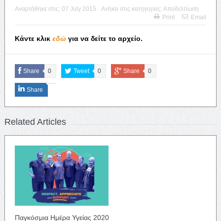
Αναρτήθηκε στις:
07 July 2015
Ανήκει στις κατηγορίες:
Αποδελτίωση
Print
Email
Κάντε κλικ
εδώ
για να δείτε το αρχείο.
Share
0
Tweet
0
Share
0
Share
Related Articles
Παγκόσμια Ημέρα Υγείας 2020