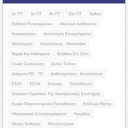
2ο ΠΤ
3ο ΠΤ
9ο ΠΤ
10ο ΠΤ
Άρθρα
Έκθεση Πεπραγμένων
Αλλότρια Καθήκοντα
Ανακοινώσεις
Αντιποίηση Επαγγέλματος
Αξιολόγηση
Αποσπάσεις - Μετατάξεις
Βαρέα Και Ανθυγιεινά
Βοήθεια Στο Σπίτι
Γενική Συνέλευση
Δελτίο Τύπου
Διάκριση ΠΕ - ΤΕ
Διαθεσιμότητα - Κινητικότητα
ΕΣΔΥ
ΕΣΠΑ
Εκλογές
Εκπαίδευση
Ελληνικό Περιοδικό Της Νοσηλευτικής Επιστήμης
Ενιαία Πανεπιστημιακή Εκπαίδευση
Επίδομα Θέσης
Ηλεκτρονική Συνταγογράφηση
Ημερίδες
Θέσεις Ευθύνης
Μεταπτυχιακά