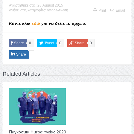
Αναρτήθηκε στις:
28 August 2015
Ανήκει στις κατηγορίες:
Αποδελτίωση
Print
Email
Κάντε κλικ
εδώ
για να δείτε το αρχείο.
Share
0
Tweet
0
Share
0
Share
Related Articles
Παγκόσμια Ημέρα Υγείας 2020