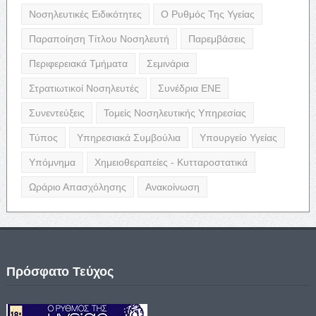
Νοσηλευτικές Ειδικότητες
Ο Ρυθμός Της Υγείας
Παραποίηση Τίτλου Νοσηλευτή
Παρεμβάσεις
Περιφερειακά Τμήματα
Σεμινάρια
Στρατιωτικοί Νοσηλευτές
Συνέδρια ΕΝΕ
Συνεντεύξεις
Τομείς Νοσηλευτικής Υπηρεσίας
Τύπος
Υπηρεσιακά Συμβούλια
Υπουργείο Υγείας
Υπόμνημα
Χημειοθεραπείες - Κυτταροστατικά
Ωράριο Απασχόλησης
Ανακοίνωση
Πρόσφατο Τεύχος