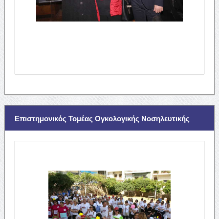
Επιστημονικός Τομέας Ογκολογικής Νοσηλευτικής