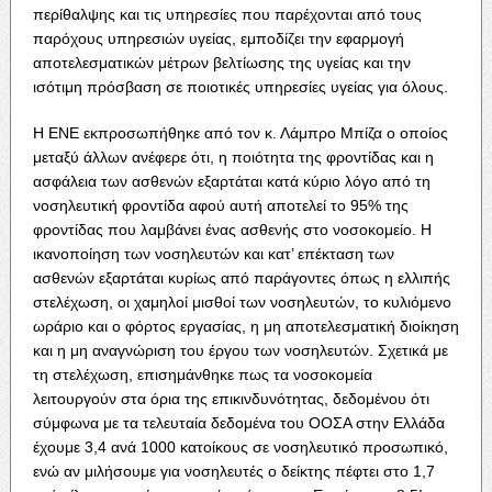
περίθαλψης και τις υπηρεσίες που παρέχονται από τους
παρόχους υπηρεσιών υγείας, εμποδίζει την εφαρμογή
αποτελεσματικών μέτρων βελτίωσης της υγείας και την
ισότιμη πρόσβαση σε ποιοτικές υπηρεσίες υγείας για όλους.
Η ΕΝΕ εκπροσωπήθηκε από τον κ. Λάμπρο Μπίζα ο οποίος
μεταξύ άλλων ανέφερε ότι, η ποιότητα της φροντίδας και η
ασφάλεια των ασθενών εξαρτάται κατά κύριο λόγο από τη
νοσηλευτική φροντίδα αφού αυτή αποτελεί το 95% της
φροντίδας που λαμβάνει ένας ασθενής στο νοσοκομείο. Η
ικανοποίηση των νοσηλευτών και κατ’ επέκταση των
ασθενών εξαρτάται κυρίως από παράγοντες όπως η ελλιπής
στελέχωση, οι χαμηλοί μισθοί των νοσηλευτών, το κυλιόμενο
ωράριο και ο φόρτος εργασίας, η μη αποτελεσματική διοίκηση
και η μη αναγνώριση του έργου των νοσηλευτών. Σχετικά με
τη στελέχωση, επισημάνθηκε πως τα νοσοκομεία
λειτουργούν στα όρια της επικινδυνότητας, δεδομένου ότι
σύμφωνα με τα τελευταία δεδομένα του ΟΟΣΑ στην Ελλάδα
έχουμε 3,4 ανά 1000 κατοίκους σε νοσηλευτικό προσωπικό,
ενώ αν μιλήσουμε για νοσηλευτές ο δείκτης πέφτει στο 1,7