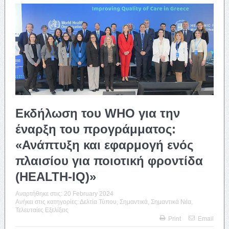
Εκδήλωση του WHO για την
έναρξη του προγράμματος:
«Ανάπτυξη και εφαρμογή ενός
πλαισίου για ποιοτική φροντίδα
(HEALTH-IQ)»
Αναρτήθηκε στις:
20 February 2024
Ανήκει στις κατηγορίες:
Δελτία Τύπου
,
Σημαντικά
,
Σημαντικά Νέα
,
Τελευταίες Εξελίξεις
Print
Email