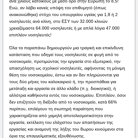
ανά χίλιους κατοίκους με μέσο όρο στην Ευρώπη το 8,5!
Ενώ, αν λάβει κανείς υπόψη τον επιθυμητό (όπως
ανακοινώθηκε) στόχο του υπουργείου υγείας για 1,8 ή 2
νοσηλευτές ανά κλίνη, στο ΕΣΥ των 32.000 κλινών
χρειαζόμαστε 64.000 νοσηλευτές ή με απλά λόγια 47.000
επιπλέον νοσηλευτές!
Όλα τα παραπάνω δημιουργούν μια τραγική και επικίνδυνη
κατάσταση που οδηγεί τους νοσηλευτές σε φυγή από το
νοσοκομείο, προτιμώντας την εργασία στο εξωτερικό, την
απασχόληση ως σχολικοί νοσηλευτές, αφήνοντας τη μόνιμη
θέση του νοσοκομείου, έστω και αν δεν πληρώνονται για
τους δύο μήνες του καλοκαιριού ή, την προσπάθεια για
μετάταξη και εργασία σε άλλο κλάδο (π.χ. διοικητικό), ή
αλλότρια καθήκοντα εντός του νοσοκομείου. Επιπλέον, όσοι
δεν επιζητούν τη διέξοδο από το νοσοκομείο, κατά 66%
περίπου, επιλέγουν τη σιωπηρή παραίτηση που
χαρακτηρίζεται από χαμηλή αποτελεσματικότητα στην
εργασία, εκτέλεση του ελάχιστου των απαιτήσεων της
εργασίας και αναμονή της λήξης του 8ωρου κινούμενοι στα
όρια της επαγγελματικής εξουθένωσης.