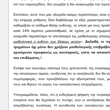
επί του νομοσχεδίου, δεν γνωρίζει ή δεν αναγνωρίζει την πρ
Επιπλέον, αυτό που μας εξοργίζει ακόμη περισσότερο, είναι η
την επίμαχη ρύθμιση. Εκεί διαβάζουμε τα εξής χαρακτηριστικά
καθορίζεται το επίδομα θέσης ευθύνης, το οποίο για τους προ
κατά 14% περίπου μεσοσταθμικά, σε σχέση με το σημερινό
ενισχυθεί περισσότερο το αποτέλεσμα της μισθολογικής αποσ
μισθολογικά η ευθύνη των θέσεων αυτών
».
Δηλαδή, οι π
τμημάτων όχι μόνο δεν χρήζουν μισθολογικής επιβράβευ
κρινόμενοι προφανώς ως ανεπαρκείς, ώστε να απαιτείτα
του επιδόματος !
Ενόψει των ανωτέρω καλούμε τους εμπνευστές της συγκεκριμ
την αποσύρουν άμεσα, τονίζοντας ότι οι νοσηλευτές δεν θα αν
συμπεριφορές, που προσβάλλουν την αξιοπρέπειά τους, μ
τους και θίγουν το κύρος του νοσηλευτικού επαγγέλματος.
Υπογραμμίζεται, τέλος, ότι η ενδεχόμενη ψήφιση της συγκεκρ
σταγόνα που θα ξεχειλίσει το ποτήρι, ενώ οι αντιδράσεις θ
απρόβλεπτες συνέπειες. Η αυτοθυσία των νοσηλευτών αγγί