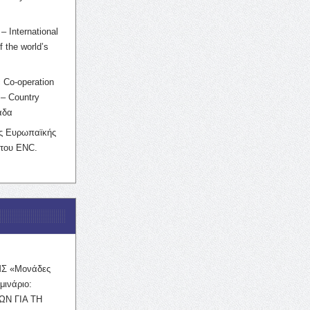
– International
f the world’s
 Co-operation
– Country
άδα
ης Ευρωπαϊκής
 του ENC.
ΜΣ «Μονάδες
μινάριο:
ΩΝ ΓΙΑ ΤΗ