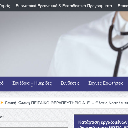
Τομείς
Ευρωπαϊκά Ερευνητικά & Εκπαιδευτικά Προγράμματα
Επικο
κό
Συνέδρια – Ημερίδες
Συνδέσεις
Συχνές Ερωτήσεις
λινική ΠΕΙΡΑΪΚΟ ΘΕΡΑΠΕΥΤΗΡΙΟ Α. Ε. – Θέσεις Νοσηλευτικού Προσωπ
ιο»
Κατάρτιση εργαζομένων
ιδιωτικό τομέα (ΕΣΠΑ-