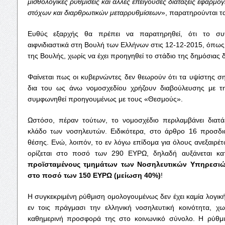
μισθολογικές ρυθμίσεις και άλλες επείγουσες διατάξεις εφαρμ
στόχων και διαρθρωτικών μεταρρυθμίσεων
», παρατηρούνται τα
Ευθύς εξαρχής θα πρέπει να παρατηρηθεί, ότι το συγ
αιφνιδιαστικά στη Βουλή των Ελλήνων στις 12-12-2015, όπως 
της Βουλής, χωρίς να έχει προηγηθεί το στάδιο της δημόσιας 
Φαίνεται πως οι κυβερνώντες δεν θεωρούν ότι τα υψίστης σ
δια του ως άνω νομοσχεδίου χρήζουν διαβούλευσης με τ
συμφωνηθεί προηγουμένως με τους «Θεσμούς».
Ωστόσο, πέραν τούτων, το νομοσχέδιο περιλαμβάνει διατάξ
κλάδο των νοσηλευτών. Ειδικότερα, στο άρθρο 16 προσδιο
θέσης. Ενώ, λοιπόν, το εν λόγω επίδομα για όλους ανεξαιρ
ορίζεται στο ποσό των 290 ΕΥΡΩ, δηλαδή αυξάνεται 
προϊσταμένους τμημάτων των Νοσηλευτικών Υπηρεσιώ
στο ποσό των 150 ΕΥΡΩ (μείωση 40%)
!
Η συγκεκριμένη ρύθμιση ομολογουμένως δεν έχει καμία λογική
εν τοις πράγμασι την ελληνική νοσηλευτική κοινότητα, χω
καθημερινή προσφορά της στο κοινωνικό σύνολο. Η ρύθμισ