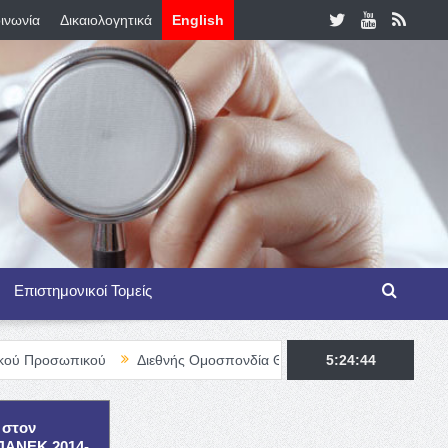
ινωνία
Δικαιολογητικά
English
Επιστημονικοί Τομείς
ικού
Διεθνής Ομοσπονδία Θαλασσαιμίας – TIF Fellowship Progra
5:24:46
 στον
ΕΠΑΝΕΚ 2014-