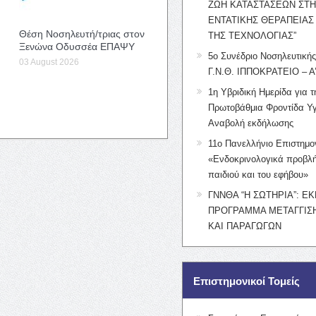
ΖΩΗ ΚΑΤΑΣΤΑΣΕΩΝ ΣΤ
ΕΝΤΑΤΙΚΗΣ ΘΕΡΑΠΕΙΑΣ
Θέση Νοσηλευτή/τριας στον
ΤΗΣ ΤΕΧΝΟΛΟΓΙΑΣ”
Ξενώνα Οδυσσέα ΕΠΑΨΥ
5ο Συνέδριο Νοσηλευτική
03 August 2026
Γ.Ν.Θ. ΙΠΠΟΚΡΑΤΕΙΟ – Α
1η Υβριδική Ημερίδα για τ
Πρωτοβάθμια Φροντίδα Υγ
Αναβολή εκδήλωσης
11ο Πανελλήνιο Επιστημο
«Ενδοκρινολογικά προβλή
παιδιού και του εφήβου»
ΓΝΝΘΑ “Η ΣΩΤΗΡΙΑ”: Ε
ΠΡΟΓΡΑΜΜΑ ΜΕΤΑΓΓΙΣΗ
ΚΑΙ ΠΑΡΑΓΩΓΩΝ
Επιστημονικοί Τομείς