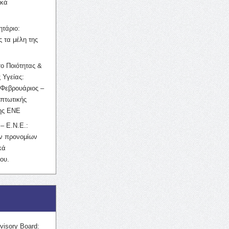
ικά
ητάριο:
 τα μέλη της
ο Ποιότητας &
 Υγείας:
Φεβρουάριος –
κπτωτικής
της ΕΝΕ
– Ε.Ν.Ε.:
ών προνομίων
κά
ου.
visory Board: