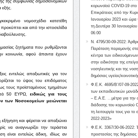
ογής της συμφωνίας δημοσιονομικών
κορωνοϊού COVID-19 στο 
 εξής.
Επικράτειας από την Κυρι
Ιανουαρίου 2023 και ώρα 
κεκριμένο νομοσχέδιο κατετέθη
τη Δευτέρα 30 Ιανουαρίου
προκύπτει και από την ιστοσελίδα
06:00
διαβούλευσης.
Ν. 4795/30-09-2022: Άρθρ
ημασίας ζητήματα που ρυθμίζονται
Παράταση παραμονής στα
ην κοινωνία, αφού άπαντα έχουν
κέντρα των ειδικευόμενω
στην ειδικότητα της επείγ
νοσηλευτικής και της νοση
εις εντελώς απαξιωτικές για τον
δημόσιας υγείας/κοινοτική
ρίζεται το ύψος του επιδόματος
Φ.Ε.Κ. 4695/Β’/07-09-2022
έτως τους προϊσταμένους τμημάτων
των εκπαιδευτικών μονάδ
κατά 50 ΕΥΡΩ,
ειδικώς για τους
– Ε.Α.Ε. …μέτρα για την
ν των Νοσοκομείων μειώνεται
διάδοσης του κορωνοϊού 
τη λειτουργία τους για το 
2022-2023»
 εξήγηση και φέρεται να απαξιώνει
ρίς να αναγνωρίζει την τεράστια
Φ.Ε.Κ. 3367/30-06-2022: 
η είναι εντελώς άδικη, ιδίως αν
προστασίας της δημόσιας 