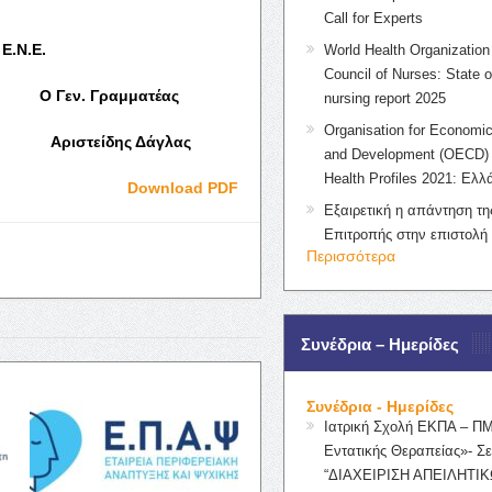
Call for Experts
 Ε.Ν.Ε.
World Health Organization 
Council of Nurses: State o
Γραμματέας
nursing report 2025
Organisation for Economic
είδης Δάγλας
and Development (OECD) 
Health Profiles 2021: Ελλ
Download PDF
Εξαιρετική η απάντηση τ
Επιτροπής στην επιστολή
Περισσότερα
Συνέδρια – Ημερίδες
Συνέδρια - Ημερίδες
Ιατρική Σχολή ΕΚΠΑ – Π
Εντατικής Θεραπείας»- Σε
“ΔΙΑΧΕΙΡΙΣΗ ΑΠΕΙΛΗΤΙΚ