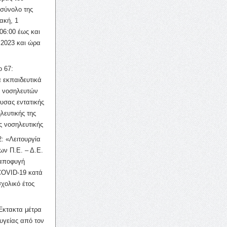
σύνολο της
ακή, 1
06:00 έως και
 2023 και ώρα
ο 67:
 εκπαιδευτικά
ν νοσηλευτών
ουσας εντατικής
λευτικής της
ς νοσηλευτικής
: «Λειτουργία
ων Π.Ε. – Δ.Ε.
 αποφυγή
COVID-19 κατά
σχολικό έτος
Έκτακτα μέτρα
υγείας από τον