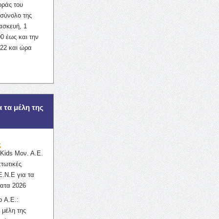
οράς του
σύνολο της
ασκευή, 1
0 έως και την
022 και ώρα
α τα μέλη της
ς
ids Μον. Α.Ε.
πτωτικές
Ε.Ν.Ε για τα
ατα 2026
 Α.Ε.:
 μέλη της