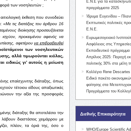
Ε.Ν.Ε για τα κατασκηνωτ
οσφορά των νοσηλευτών ;
προγράμματα 2025
Ίδρυμα Ευγενίδου – Πλαν
 αιτιολογική έκθεση που συνοδεύει
Εκπτωτικές πολιτικές προς
: «
Με τις διατάξεις του άρθρου 16
Ε.Ν.Ε.
ϊσταμένους διοίκησης προσαυξάνεται
 ισχύον, προκειμένου αφενός να
Ευρωμεσογειακό Ινστιτούτ
υμπίεσης, αφετέρου
να επιβραβευθεί
Ασφάλειας στις Υπηρεσίες
ροϊστάμενοι των νοσηλευτικών
Εκπαιδευτικό πρόγραμμα 
σης, αλλά τιμωρούνται κιόλας,
Απρίλιος 2025: Παροχή ε
ι ειδικώς γι’ αυτούς η μείωση
πολιτικής 30% στα μέλη 
Κολλέγιο Rene Descartes 
Ειδικό πακέτο οικονομικ
ένης επαίσχυντης διάταξης, όπως
φοίτησης στα Μεταπτυχια
εχτούν τέτοιου είδους απαξιωτικές
Προγράμματα του Κολλεγί
ειώνουν την αξία της προσφοράς
ιμένης διάταξης θα αποτελέσει την
Διεθνής Επικαιρότητα
α λάβουν διαστάσεις χειμάρρου με
ζει, πλέον, τα όριά της, όσο ο
WHO/Europe Scientific Ad