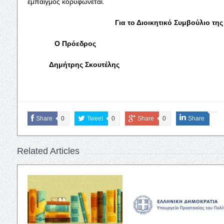
εμπαιγμός κορυφώνεται.
Για το Διοικητικό Συμβούλιο της
Ο Πρόεδρος Ο Γεν. 
Δημήτρης Σκουτέλης Αριστ
Share
0
Tweet
0
Share
0
Share
Related Articles