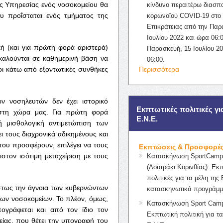
ής Υπηρεσίας ενός νοσοκομείου θα
κίνδυνο περαιτέρω διασπ
υ προΐσταται ενός τμήματος της
κορωνοϊού COVID-19 στο 
Επικράτειας από την Παρ
Ιουλίου 2022 και ώρα 06:0
ή (και για πρώτη φορά αριστερά)
Παρασκευή, 15 Ιουλίου 2
καλούνται σε καθημερινή βάση να
06:00.
οι κάτω από εξοντωτικές συνθήκες
Περισσότερα
ων νοσηλευτών δεν έχει ιστορικό
Εκπτωτικές πολιτικές γι
 στη χώρα μας. Για πρώτη φορά
Ε.Ν.Ε.
ή μισθολογική αντιμετώπιση των
ι τους διαχρονικά αδικημένους και
ου προσφέρουν, επιλέγει να τους
Εκπτώσεις & Προσφορέ
ιστον ισότιμη μεταχείριση με τους
Κατασκήνωση SportCampK
(Λουτράκι Κορινθίας): Εκ
πολιτικές για τα μέλη της 
στως την άγνοια των κυβερνώντων
κατασκηνωτικά προγράμμ
ιων νοσοκομείων. Το πλέον, όμως,
Κατασκήνωση Sport Camp
πογράφεται και από τον ίδιο τον
Εκπτωτική πολιτική για τα
είας, που θέτει την υπογραφή του