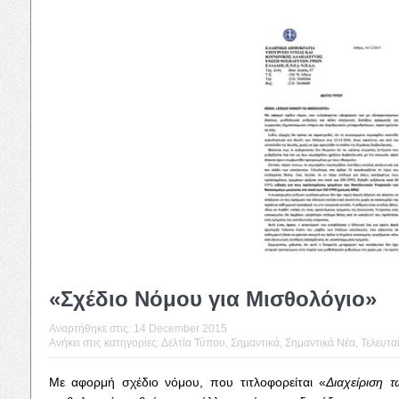
«Σχέδιο Νόμου για Μισθολόγιο»
Αναρτήθηκε στις:
14 December 2015
Ανήκει στις κατηγορίες:
Δελτία Τύπου
,
Σημαντικά
,
Σημαντικά Νέα
,
Τελευταί
Με αφορμή σχέδιο νόμου, που τιτλοφορείται «
Διαχείριση 