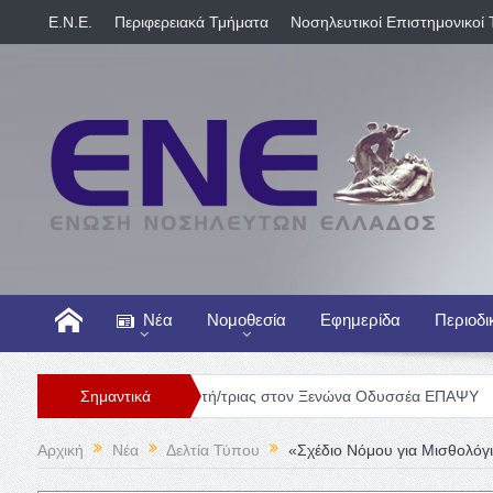
E.N.E.
Περιφερειακά Τμήματα
Νοσηλευτικοί Επιστημονικοί 
Νέα
Νομοθεσία
Εφημερίδα
Περιοδι
Θέση Νοσηλευτή/τριας στον Ξενώνα Οδυσσέα ΕΠΑΨΥ
Σημαντικά
Γενική Κ
Αρχική
Νέα
Δελτία Τύπου
«Σχέδιο Νόμου για Μισθολόγ