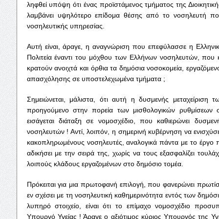
ληφθεί υπόψη ότι ένας προϊστάμενος τμήματος της Διοικητικ
λαμβάνει υψηλότερο επίδομα θέσης από το νοσηλευτή πο
νοσηλευτικής υπηρεσίας.
Αυτή είναι, άραγε, η αναγνώριση που επεφύλασσε η Ελληνικ
Πολιτεία έναντι του μόχθου των Ελλήνων νοσηλευτών, που 
κρατούν ανοιχτά και όρθια τα δημόσια νοσοκομεία, εργαζόμεν
απασχόλησης σε υποστελεχωμένα τμήματα ;
Σημειώνεται, μάλιστα, ότι αυτή η δυσμενής μεταχείριση τ
προηγούμενο στην πορεία των μισθολογικών ρυθμίσεων
εισάγεται διάταξη σε νομοσχέδιο, που καθιερώνει δυσμεν
νοσηλευτών ! Αντί, λοιπόν, η σημερινή κυβέρνηση να ενισχύσε
κακοπληρωμένους νοσηλευτές, αναλογικά πάντα με το έργο π
αδικήσει με την σειρά της, χωρίς να τους εξασφαλίζει τουλάχ
λοιπούς κλάδους εργαζομένων στο δημόσιο τομέα.
Πρόκειται για μια πρωτοφανή επιλογή, που φανερώνει πρωτί
εν σχέσει με τη νοσηλευτική καθημερινότητα εντός των δημόσ
λυπηρό στοιχείο, είναι ότι το επίμαχο νομοσχέδιο προσυ
Υπουργό Υγείας ! Άραγε ο αξιότιμος κύριος Υπουργός της Υγ