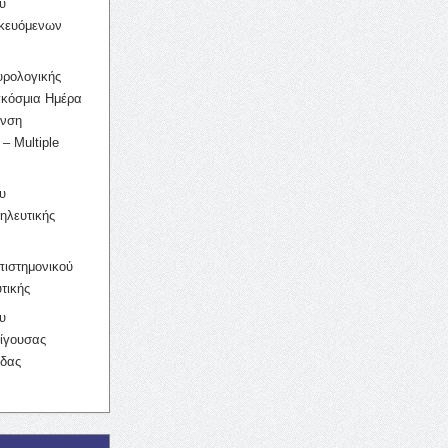
υ
ικευόμενων
υρολογικής
γκόσμια Ημέρα
υνση
– Multiple
υ
ηλευτικής
ιστημονικού
τικής
υ
ίγουσας
ίδας