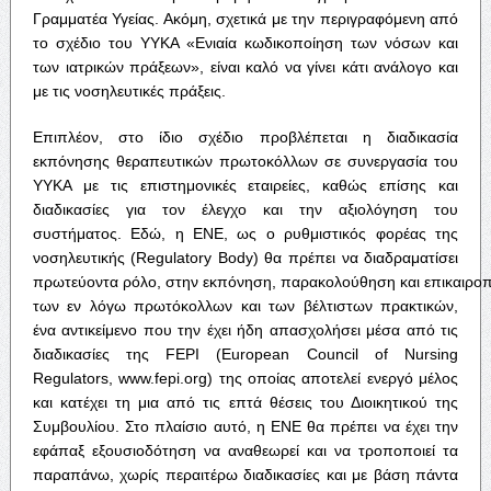
Γραμματέα Υγείας. Ακόμη, σχετικά με την περιγραφόμενη από
το σχέδιο του ΥΥΚΑ «Ενιαία κωδικοποίηση των νόσων και
των ιατρικών πράξεων», είναι καλό να γίνει κάτι ανάλογο και
με τις νοσηλευτικές πράξεις.
Επιπλέον, στο ίδιο σχέδιο προβλέπεται η διαδικασία
εκπόνησης θεραπευτικών πρωτοκόλλων σε συνεργασία του
ΥΥΚΑ με τις επιστημονικές εταιρείες, καθώς επίσης και
διαδικασίες για τον έλεγχο και την αξιολόγηση του
συστήματος. Εδώ, η ΕΝΕ, ως ο ρυθμιστικός φορέας της
νοσηλευτικής (Regulatory Βody) θα πρέπει να διαδραματίσει
πρωτεύοντα ρόλο, στην εκπόνηση, παρακολούθηση και επικαιρο
των εν λόγω πρωτόκολλων και των βέλτιστων πρακτικών,
ένα αντικείμενο που την έχει ήδη απασχολήσει μέσα από τις
διαδικασίες της FEPI (European Council of Nursing
Regulators, www.fepi.org) της οποίας αποτελεί ενεργό μέλος
και κατέχει τη μια από τις επτά θέσεις του Διοικητικού της
Συμβουλίου. Στο πλαίσιο αυτό, η ΕΝΕ θα πρέπει να έχει την
εφάπαξ εξουσιοδότηση να αναθεωρεί και να τροποποιεί τα
παραπάνω, χωρίς περαιτέρω διαδικασίες και με βάση πάντα