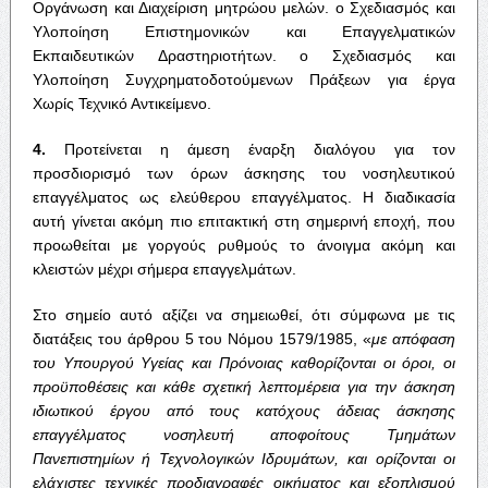
Οργάνωση και Διαχείριση μητρώου μελών. o Σχεδιασμός και
Υλοποίηση Επιστημονικών και Επαγγελματικών
Εκπαιδευτικών Δραστηριοτήτων. o Σχεδιασμός και
Υλοποίηση Συγχρηματοδοτούμενων Πράξεων για έργα
Χωρίς Τεχνικό Αντικείμενο.
4.
Προτείνεται η άμεση έναρξη διαλόγου για τον
προσδιορισμό των όρων άσκησης του νοσηλευτικού
επαγγέλματος ως ελεύθερου επαγγέλματος. Η διαδικασία
αυτή γίνεται ακόμη πιο επιτακτική στη σημερινή εποχή, που
προωθείται με γοργούς ρυθμούς το άνοιγμα ακόμη και
κλειστών μέχρι σήμερα επαγγελμάτων.
Στο σημείο αυτό αξίζει να σημειωθεί, ότι σύμφωνα με τις
διατάξεις του άρθρου 5 του Νόμου 1579/1985, «
με απόφαση
του Υπουργού Υγείας και Πρόνοιας καθορίζονται οι όροι, οι
προϋποθέσεις και κάθε σχετική λεπτομέρεια για την άσκηση
ιδιωτικού έργου από τους κατόχους άδειας άσκησης
επαγγέλματος νοσηλευτή αποφοίτους Τμημάτων
Πανεπιστημίων ή Τεχνολογικών Ιδρυμάτων, και ορίζονται οι
ελάχιστες τεχνικές προδιαγραφές οικήματος και εξοπλισμού