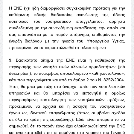
Η ΕΝΕ έχει ήδη διαμορφώσει συγκεκριμένη πρόταση για την
καθιέρωση ειδικής διαδικασίας ανανέωσης της άδειας
ασκήσεως του νοσηλευτικού επαγγέλματος, άρρηκτα
συνδεδεμένη με την συνεχιζόμενη εκπαίδευση, την οποία και
σας επισυνάπτει με το παρόν υπόμνημα, επιθυμώντας την
έναρξη διαλόγου με την ηγεσία του Υπουργείου Υγείας,
προκειμένου να αποκρυσταλλωθεί το τελικό κείμενο.
9.
Βασικότατο αίτημα της ΕΝΕ είναι η καθιέρωση της
περιγραφής των νοσηλευτικών κλινικών αρμοδιοτήτων (job
description), το ανακριβώς αποκαλούμενο «καθηκοντολόγιο»,
κάτι που περιγράφεται και από το άρθρο 2 του Ν. 3252/2004.
Έτσι, θα μπει μια τάξη στο άναρχο τοπίο των νοσηλευτικών
υπηρεσιών και θα μπορέσει να εκπονηθεί η ομοίως
περιγραφόμενη κοστολόγηση των νοσηλευτικών πράξεων,
προκειμένου να αρχίσει και η άσκηση του νοσηλευτικού
έργου ως ιδιωτικού επαγγέλματος (όπως συμβαίνει σχεδόν
σε όλα τα κράτη της ευρωζώνης). Εδώ, είναι απαραίτητο να
σημειωθεί, ότι το παρόν έργο έχει ολοκληρωθεί από την ΕΝΕ
και έχει κατατεθεί προ τετραμήνου στο γραφείο του Γενικού