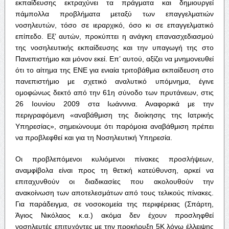
εκπαίδευσης εκτραχύνει τα πράγματα και δημιουργεί
πάμπολλα προβλήματα μεταξύ των επαγγελματιών
νοσηλευτών, τόσο σε ιεραρχικό, όσο κι σε επαγγελματικό
επίπεδο. Εξ’ αυτών, προκύπτει η ανάγκη επανασχεδιασμού
της νοσηλευτικής εκπαίδευσης και την υπαγωγή της στο
Πανεπιστήμιο και μόνον εκεί. Επ’ αυτού, αξίζει να μνημονευθεί
ότι το αίτημα της ΕΝΕ για ενιαία τριτοβάθμια εκπαίδευση στο
πανεπιστήμιο με σχετικό αναλυτικό υπόμνημα, έγινε
ομοφώνως δεκτό από την 61η σύνοδο των πρυτάνεων, στις
26 Ιουνίου 2009 στα Ιωάννινα. Αναφορικά με την
περιγραφόμενη «αναβάθμιση της διοίκησης της Ιατρικής
Υπηρεσίας», σημειώνουμε ότι παρόμοια αναβάθμιση πρέπει
να προβλεφθεί και για τη Νοσηλευτική Υπηρεσία.
Οι προβλεπόμενοι κυλιόμενοι πίνακες προσλήψεων,
αναμφίβολα είναι προς τη θετική κατεύθυνση, αρκεί να
επιταχυνθούν οι διαδικασίες που ακολουθούν την
ανακοίνωση των αποτελεσμάτων από τους τελικούς πίνακες.
Για παράδειγμα, σε νοσοκομεία της περιφέρειας (Σπάρτη,
Άγιος Νικόλαος κ.α.) ακόμα δεν έχουν προσληφθεί
νοσηλευτές επιτυχόντες με την προκήρυξη 5Κ λόγω έλλειψης