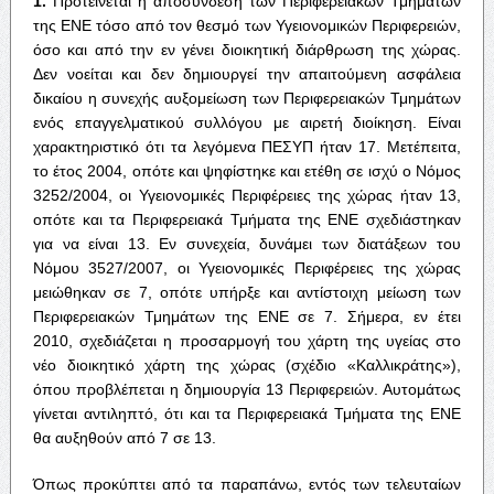
1.
Προτείνεται η αποσύνδεση των Περιφερειακών Τμημάτων
της ΕΝΕ τόσο από τον θεσμό των Υγειονομικών Περιφερειών,
όσο και από την εν γένει διοικητική διάρθρωση της χώρας.
Δεν νοείται και δεν δημιουργεί την απαιτούμενη ασφάλεια
δικαίου η συνεχής αυξομείωση των Περιφερειακών Τμημάτων
ενός επαγγελματικού συλλόγου με αιρετή διοίκηση. Είναι
χαρακτηριστικό ότι τα λεγόμενα ΠΕΣΥΠ ήταν 17. Μετέπειτα,
το έτος 2004, οπότε και ψηφίστηκε και ετέθη σε ισχύ ο Νόμος
3252/2004, οι Υγειονομικές Περιφέρειες της χώρας ήταν 13,
οπότε και τα Περιφερειακά Τμήματα της ΕΝΕ σχεδιάστηκαν
για να είναι 13. Εν συνεχεία, δυνάμει των διατάξεων του
Νόμου 3527/2007, οι Υγειονομικές Περιφέρειες της χώρας
μειώθηκαν σε 7, οπότε υπήρξε και αντίστοιχη μείωση των
Περιφερειακών Τμημάτων της ΕΝΕ σε 7. Σήμερα, εν έτει
2010, σχεδιάζεται η προσαρμογή του χάρτη της υγείας στο
νέο διοικητικό χάρτη της χώρας (σχέδιο «Καλλικράτης»),
όπου προβλέπεται η δημιουργία 13 Περιφερειών. Αυτομάτως
γίνεται αντιληπτό, ότι και τα Περιφερειακά Τμήματα της ΕΝΕ
θα αυξηθούν από 7 σε 13.
Όπως προκύπτει από τα παραπάνω, εντός των τελευταίων