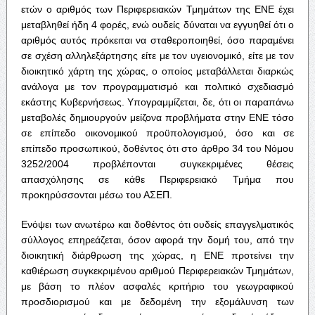
ετών ο αριθμός των Περιφερειακών Τμημάτων της ΕΝΕ έχει
μεταβληθεί ήδη 4 φορές, ενώ ουδείς δύναται να εγγυηθεί ότι ο
αριθμός αυτός πρόκειται να σταθεροποιηθεί, όσο παραμένει
σε σχέση αλληλεξάρτησης είτε με τον υγειονομικό, είτε με τον
διοικητικό χάρτη της χώρας, ο οποίος μεταβάλλεται διαρκώς
ανάλογα με τον προγραμματισμό και πολιτικό σχεδιασμό
εκάστης Κυβερνήσεως. Υπογραμμίζεται, δε, ότι οι παραπάνω
μεταβολές δημιουργούν μείζονα προβλήματα στην ΕΝΕ τόσο
σε επίπεδο οικονομικού προϋπολογισμού, όσο και σε
επίπεδο προσωπικού, δοθέντος ότι στο άρθρο 34 του Νόμου
3252/2004 προβλέπονται συγκεκριμένες θέσεις
απασχόλησης σε κάθε Περιφερειακό Τμήμα που
προκηρύσσονται μέσω του ΑΣΕΠ.
Ενόψει των ανωτέρω και δοθέντος ότι ουδείς επαγγελματικός
σύλλογος επηρεάζεται, όσον αφορά την δομή του, από την
διοικητική διάρθρωση της χώρας, η ΕΝΕ προτείνει την
καθιέρωση συγκεκριμένου αριθμού Περιφερειακών Τμημάτων,
με βάση το πλέον ασφαλές κριτήριο του γεωγραφικού
προσδιορισμού και με δεδομένη την εξομάλυνση των