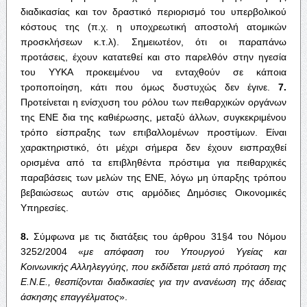
διαδικασίας και τον δραστικό περιορισμό του υπερβολικού
κόστους της (π.χ. η υποχρεωτική αποστολή ατομικών
προσκλήσεων κ.τ.λ). Σημειωτέον, ότι οι παραπάνω
προτάσεις, έχουν κατατεθεί και στο παρελθόν στην ηγεσία
του ΥΥΚΑ προκειμένου να ενταχθούν σε κάποια
τροποποίηση, κάτι που όμως δυστυχώς δεν έγινε.
7.
Προτείνεται η ενίσχυση του ρόλου των πειθαρχικών οργάνων
της ΕΝΕ δια της καθιέρωσης, μεταξύ άλλων, συγκεκριμένου
τρόπο είσπραξης των επιβαλλομένων προστίμων. Είναι
χαρακτηριστικό, ότι μέχρι σήμερα δεν έχουν εισπραχθεί
ορισμένα από τα επιβληθέντα πρόστιμα για πειθαρχικές
παραβάσεις των μελών της ΕΝΕ, λόγω μη ύπαρξης τρόπου
βεβαιώσεως αυτών στις αρμόδιες Δημόσιες Οικονομικές
Υπηρεσίες.
8.
Σύμφωνα με τις διατάξεις του άρθρου 31§4 του Νόμου
3252/2004 «
με απόφαση του Υπουργού Υγείας και
Κοινωνικής Αλληλεγγύης, που εκδίδεται μετά από πρόταση της
Ε.Ν.Ε., θεσπίζονται διαδικασίες για την ανανέωση της άδειας
άσκησης επαγγέλματος
».