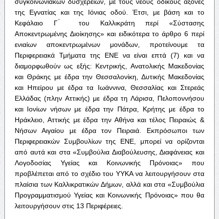
συγκοινωνιακών δυσχερειών, με τους νέους οδικούς άξονες
της Εγνατίας και της Ιόνιας οδού. Έτσι, με βάση και το
Κεφάλαιο Γ ́ του Καλλικράτη περί «Σύστασης
Αποκεντρωμένης Διοίκησης» και ειδικότερα το άρθρο 6 περί
ενιαίων αποκεντρωμένων μονάδων, προτείνουμε τα
Περιφερειακά Τμήματα της ΕΝΕ να είναι επτά (7) και να
διαμορφωθούν ως εξής: Κεντρικής, Ανατολικής Μακεδονίας
και Θράκης με έδρα την Θεσσαλονίκη, Δυτικής Μακεδονίας
και Ηπείρου με έδρα τα Ιωάννινα, Θεσσαλίας και Στερεάς
Ελλάδας (πλην Αττικής) με έδρα τη Λάρισα, Πελοποννήσου
και Ιονίων νήσων με έδρα την Πάτρα, Κρήτης με έδρα το
Ηράκλειο, Αττικής με έδρα την Αθήνα και τέλος Πειραιώς &
Νήσων Αιγαίου με έδρα τον Πειραιά. Εκπρόσωποι των
Περιφερειακών Συμβουλίων της ΕΝΕ, μπορεί να ορίζονται
από αυτά και στα «Συμβούλια Διαβούλευσης, Διαφάνειας και
Λογοδοσίας Υγείας και Κοινωνικής Πρόνοιας» που
προβλέπεται από το σχέδιο του ΥΥΚΑ να λειτουργήσουν στα
πλαίσια των Καλλικρατικών Δήμων, αλλά και στα «Συμβούλια
Προγραμματισμού Υγείας και Κοινωνικής Πρόνοιας» που θα
λειτουργήσουν στις 13 Περιφέρειες.