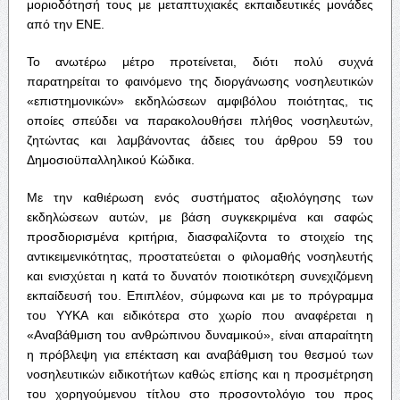
μοριοδότησή τους με μεταπτυχιακές εκπαιδευτικές μονάδες
από την ΕΝΕ.
Το ανωτέρω μέτρο προτείνεται, διότι πολύ συχνά
παρατηρείται το φαινόμενο της διοργάνωσης νοσηλευτικών
«επιστημονικών» εκδηλώσεων αμφιβόλου ποιότητας, τις
οποίες σπεύδει να παρακολουθήσει πλήθος νοσηλευτών,
ζητώντας και λαμβάνοντας άδειες του άρθρου 59 του
Δημοσιοϋπαλληλικού Κώδικα.
Με την καθιέρωση ενός συστήματος αξιολόγησης των
εκδηλώσεων αυτών, με βάση συγκεκριμένα και σαφώς
προσδιορισμένα κριτήρια, διασφαλίζοντα το στοιχείο της
αντικειμενικότητας, προστατεύεται ο φιλομαθής νοσηλευτής
και ενισχύεται η κατά το δυνατόν ποιοτικότερη συνεχιζόμενη
εκπαίδευσή του. Επιπλέον, σύμφωνα και με το πρόγραμμα
του ΥΥΚΑ και ειδικότερα στο χωρίο που αναφέρεται η
«Αναβάθμιση του ανθρώπινου δυναμικού», είναι απαραίτητη
η πρόβλεψη για επέκταση και αναβάθμιση του θεσμού των
νοσηλευτικών ειδικοτήτων καθώς επίσης και η προσμέτρηση
του χορηγούμενου τίτλου στο προσοντολόγιο του προς