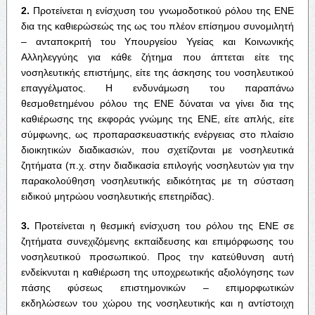
2.
Προτείνεται η ενίσχυση του γνωμοδοτικού ρόλου της ΕΝΕ
δια της καθιερώσεώς της ως του πλέον επίσημου συνομιλητή
– ανταποκριτή του Υπουργείου Υγείας και Κοινωνικής
Αλληλεγγύης για κάθε ζήτημα που άπτεται είτε της
νοσηλευτικής επιστήμης, είτε της άσκησης του νοσηλευτικού
επαγγέλματος. Η ενδυνάμωση του παραπάνω
θεσμοθετημένου ρόλου της ΕΝΕ δύναται να γίνει δια της
καθιέρωσης της εκφοράς γνώμης της ΕΝΕ, είτε απλής, είτε
σύμφωνης, ως προπαρασκευαστικής ενέργειας στο πλαίσιο
διοικητικών διαδικασιών, που σχετίζονται με νοσηλευτικά
ζητήματα (π.χ. στην διαδικασία επιλογής νοσηλευτών για την
παρακολούθηση νοσηλευτικής ειδικότητας με τη σύσταση
ειδικού μητρώου νοσηλευτικής επετηρίδας).
3.
Προτείνεται η θεσμική ενίσχυση του ρόλου της ΕΝΕ σε
ζητήματα συνεχιζόμενης εκπαίδευσης και επιμόρφωσης του
νοσηλευτικού προσωπικού. Προς την κατεύθυνση αυτή
ενδείκνυται η καθιέρωση της υποχρεωτικής αξιολόγησης των
πάσης φύσεως επιστημονικών – επιμορφωτικών
εκδηλώσεων του χώρου της νοσηλευτικής και η αντίστοιχη