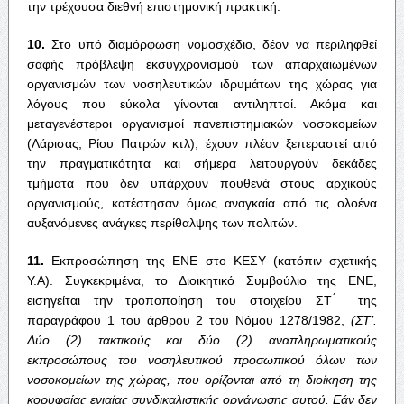
την τρέχουσα διεθνή επιστημονική πρακτική.
10.
Στο υπό διαμόρφωση νομοσχέδιο, δέον να περιληφθεί
σαφής πρόβλεψη εκσυγχρονισμού των απαρχαιωμένων
οργανισμών των νοσηλευτικών ιδρυμάτων της χώρας για
λόγους που εύκολα γίνονται αντιληπτοί. Ακόμα και
μεταγενέστεροι οργανισμοί πανεπιστημιακών νοσοκομείων
(Λάρισας, Ρίου Πατρών κτλ), έχουν πλέον ξεπεραστεί από
την πραγματικότητα και σήμερα λειτουργούν δεκάδες
τμήματα που δεν υπάρχουν πουθενά στους αρχικούς
οργανισμούς, κατέστησαν όμως αναγκαία από τις ολοένα
αυξανόμενες ανάγκες περίθαλψης των πολιτών.
11.
Εκπροσώπηση της ΕΝΕ στο ΚΕΣΥ (κατόπιν σχετικής
Υ.Α). Συγκεκριμένα, το Διοικητικό Συμβούλιο της ΕΝΕ,
εισηγείται την τροποποίηση του στοιχείου ΣΤ ́ της
παραγράφου 1 του άρθρου 2 του Νόμου 1278/1982,
(ΣΤ’.
Δύο (2) τακτικούς και δύο (2) αναπληρωματικούς
εκπροσώπους του νοσηλευτικού προσωπικού όλων των
νοσοκομείων της χώρας, που ορίζονται από τη διοίκηση της
κορυφαίας ενιαίας συνδικαλιστικής οργάνωσης αυτού. Εάν δεν