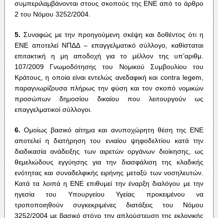
συμπεριλαμβάνονται στους σκοπούς της ΕΝΕ από το άρθρο
2 του Νόμου 3252/2004.
5.
Συναφώς με την προηγούμενη σκέψη και δοθέντος ότι η
ΕΝΕ αποτελεί ΝΠΔΔ – επαγγελματικό σύλλογο, καθίσταται
επιτακτική η μη αποδοχή για το μέλλον της υπ’αριθμ.
107/2009 Γνωμοδότησης του Νομικού Συμβουλίου του
Κράτους, η οποία είναι εντελώς ανεδαφική και contra legem,
παραγνωρίζουσα πλήρως την φύση και τον σκοπό νομικών
προσώπων δημοσίου δικαίου που λειτουργούν ως
επαγγελματικοί σύλλογοι.
6.
Ομοίως βασικό αίτημα και ανυποχώρητη θέση της ΕΝΕ
αποτελεί η διατήρηση του ενιαίου ψηφοδελτίου κατά την
διαδικασία ανάδειξης των αιρετών οργάνων διοίκησης, ως
θεμελιώδους εγγύησης για την διασφάλιση της κλαδικής
ενότητας και συναδελφικής ειρήνης μεταξύ των νοσηλευτών.
Κατά τα λοιπά η ΕΝΕ επιθυμεί την έναρξη διαλόγου με την
ηγεσία του Υπουργείου Υγείας προκειμένου να
τροποποιηθούν συγκεκριμένες διατάξεις του Νόμου
3252/2004 με βασικό στόχο την απλούστευση της εκλογικής