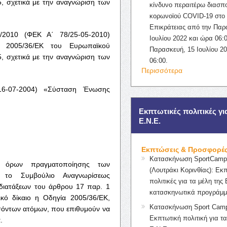
, σχετικά με την αναγνώριση των
κίνδυνο περαιτέρω διασπ
κορωνοϊού COVID-19 στο 
Επικράτειας από την Παρ
/2010 (ΦΕΚ Α΄ 78/25-05-2010)
Ιουλίου 2022 και ώρα 06:0
α 2005/36/ΕΚ του Ευρωπαϊκού
Παρασκευή, 15 Ιουλίου 2
, σχετικά με την αναγνώριση των
06:00.
Περισσότερα
16-07-2004) «Σύσταση Ένωσης
Εκπτωτικές πολιτικές γι
Ε.Ν.Ε.
Εκπτώσεις & Προσφορέ
Κατασκήνωση SportCampK
 όρων πραγματοποίησης των
(Λουτράκι Κορινθίας): Εκ
ι το Συμβούλιο Αναγνωρίσεως
πολιτικές για τα μέλη της 
 διατάξεων του άρθρου 17 παρ. 1
κατασκηνωτικά προγράμμ
κό δίκαιο η Οδηγία 2005/36/ΕΚ,
Κατασκήνωση Sport Camp
σόντων ατόμων, που επιθυμούν να
Εκπτωτική πολιτική για τα
.