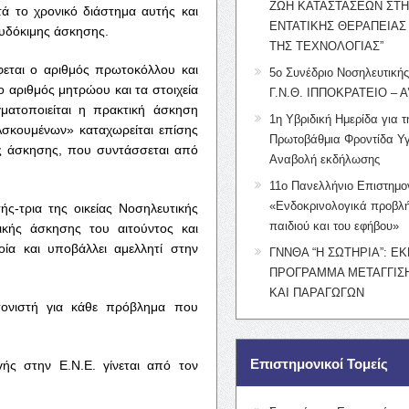
ΖΩΗ ΚΑΤΑΣΤΑΣΕΩΝ ΣΤ
 το χρονικό διάστημα αυτής και
ΕΝΤΑΤΙΚΗΣ ΘΕΡΑΠΕΙΑΣ
ευδόκιμης άσκησης.
ΤΗΣ ΤΕΧΝΟΛΟΓΙΑΣ”
φεται ο αριθμός πρωτοκόλλου και
5ο Συνέδριο Νοσηλευτική
 αριθμός μητρώου και τα στοιχεία
Γ.Ν.Θ. ΙΠΠΟΚΡΑΤΕΙΟ – Α
ματοποιείται η πρακτική άσκηση
1η Υβριδική Ημερίδα για τ
Ασκουμένων» καταχωρείται επίσης
Πρωτοβάθμια Φροντίδα Υγ
ής άσκησης, που συντάσσεται από
Αναβολή εκδήλωσης
11ο Πανελλήνιο Επιστημο
«Ενδοκρινολογικά προβλή
ής-τρια της οικείας Νοσηλευτικής
παιδιού και του εφήβου»
ικής άσκησης του αιτούντος και
οία και υποβάλλει αμελλητί στην
ΓΝΝΘΑ “Η ΣΩΤΗΡΙΑ”: Ε
ΠΡΟΓΡΑΜΜΑ ΜΕΤΑΓΓΙΣΗ
ΚΑΙ ΠΑΡΑΓΩΓΩΝ
τονιστή για κάθε πρόβλημα που
Επιστημονικοί Τομείς
ς στην Ε.Ν.Ε. γίνεται από τον