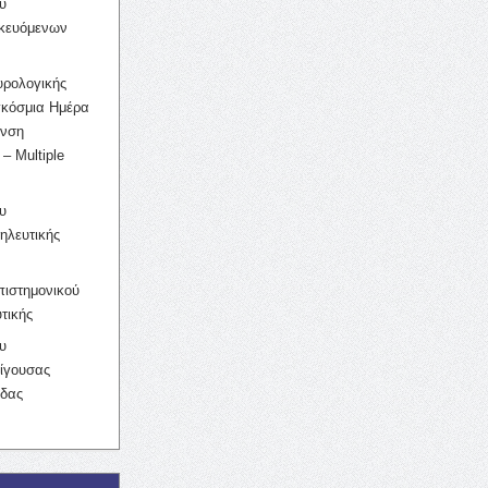
υ
ικευόμενων
υρολογικής
γκόσμια Ημέρα
υνση
– Multiple
υ
ηλευτικής
ιστημονικού
τικής
υ
ίγουσας
ίδας