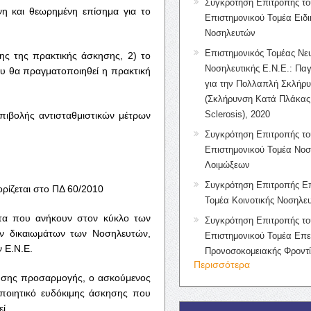
Συγκρότηση Επιτροπής το
η και θεωρημένη επίσημα για το
Επιστημονικού Τομέα Ειδ
Νοσηλευτών
Επιστημονικός Τομέας Νε
ης της πρακτικής άσκησης, 2) το
Νοσηλευτικής Ε.Ν.Ε.: Πα
υ θα πραγματοποιηθεί η πρακτική
για την Πολλαπλή Σκλήρ
(Σκλήρυνση Κατά Πλάκας 
Sclerosis), 2020
επιβολής αντισταθμιστικών μέτρων
Συγκρότηση Επιτροπής το
Επιστημονικού Τομέα Νοσ
Λοιμώξεων
Συγκρότηση Επιτροπής Επ
ρίζεται στο ΠΔ 60/2010
Τομέα Κοινοτικής Νοσηλευ
ντα που ανήκουν στον κύκλο των
Συγκρότηση Επιτροπής το
ν δικαιωμάτων των Νοσηλευτών,
Επιστημονικού Τομέα Επε
 Ε.Ν.Ε.
Προνοσοκομειακής Φροντ
Περισσότερα
κησης προσαρμογής, ο ασκούμενος
οποιητικό ευδόκιμης άσκησης που
ί.