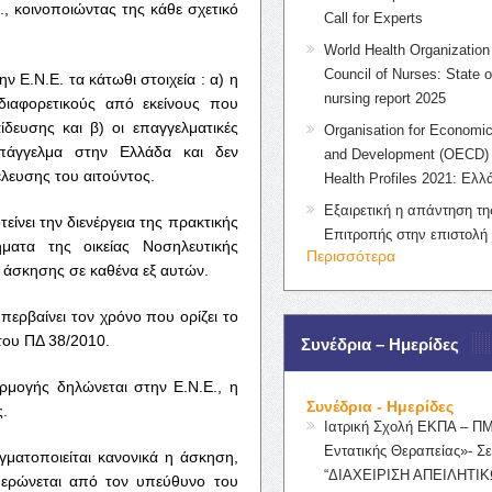
, κοινοποιώντας της κάθε σχετικό
Call for Experts
World Health Organization 
Council of Nurses: State o
 Ε.Ν.Ε. τα κάτωθι στοιχεία : α) η
nursing report 2025
διαφορετικούς από εκείνους που
δευσης και β) οι επαγγελματικές
Organisation for Economic
επάγγελμα στην Ελλάδα και δεν
and Development (OECD) 
λευσης του αιτούντος.
Health Profiles 2021: Ελλ
Εξαιρετική η απάντηση τ
είνει την διενέργεια της πρακτικής
Επιτροπής στην επιστολή
ματα της οικείας Νοσηλευτικής
Περισσότερα
 άσκησης σε καθένα εξ αυτών.
ερβαίνει τον χρόνο που ορίζει το
του ΠΔ 38/2010.
Συνέδρια – Ημερίδες
ρμογής δηλώνεται στην Ε.Ν.Ε., η
Συνέδρια - Ημερίδες
.
Ιατρική Σχολή ΕΚΠΑ – Π
Εντατικής Θεραπείας»- Σε
γματοποιείται κανονικά η άσκηση,
“ΔΙΑΧΕΙΡΙΣΗ ΑΠΕΙΛΗΤΙΚ
μερώνεται από τον υπεύθυνο του