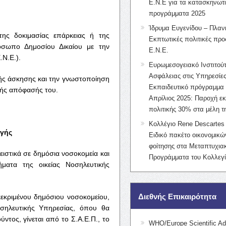
Ε.Ν.Ε για τα κατασκηνωτ
προγράμματα 2025
Ίδρυμα Ευγενίδου – Πλαν
της δοκιμασίας επάρκειας ή της
Εκπτωτικές πολιτικές προς
όσωπο Δημοσίου Δικαίου με την
Ε.Ν.Ε.
Ν.Ε.).
Ευρωμεσογειακό Ινστιτούτ
Ασφάλειας στις Υπηρεσίες
ικής άσκησης και την γνωστοποίηση
Εκπαιδευτικό πρόγραμμα 
κής απόφασής του.
Απρίλιος 2025: Παροχή ε
πολιτικής 30% στα μέλη 
Κολλέγιο Rene Descartes 
γής
Ειδικό πακέτο οικονομικ
φοίτησης στα Μεταπτυχια
ιστικά σε δημόσια νοσοκομεία και
Προγράμματα του Κολλεγί
ματα της οικείας Νοσηλευτικής
Διεθνής Επικαιρότητα
εκριμένου δημόσιου νοσοκομείου,
σηλευτικής Υπηρεσίας, όπου θα
τος, γίνεται από το Σ.Α.Ε.Π., το
WHO/Europe Scientific Ad