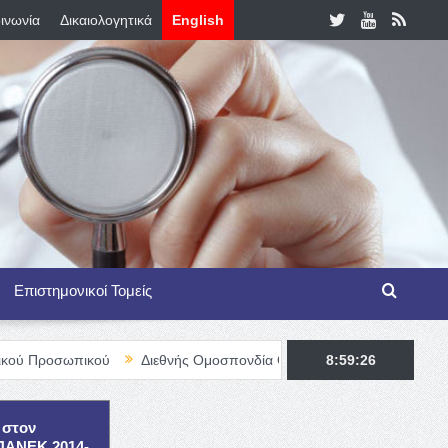
ινωνία
Δικαιολογητικά
English
Επιστημονικοί Τομείς
ικού
Διεθνής Ομοσπονδία Θαλασσαιμίας – TIF Fellowship Progra
8:59:27
 στον
ΕΠΑΝΕΚ 2014-