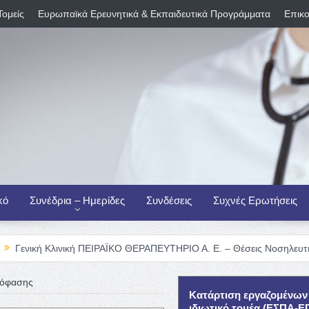
Τομείς
Ευρωπαϊκά Ερευνητικά & Εκπαιδευτικά Προγράμματα
Επικο
κό
Συνέδρια – Ημερίδες
Συνδέσεις
Συχνές Ερωτήσεις
λινική ΠΕΙΡΑΪΚΟ ΘΕΡΑΠΕΥΤΗΡΙΟ Α. Ε. – Θέσεις Νοσηλευτικού Προσωπ
πόφασης
Κατάρτιση εργαζομένων
ιδιωτικό τομέα (ΕΣΠΑ-