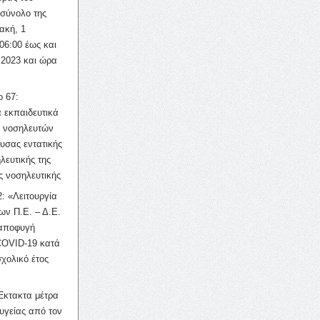
σύνολο της
ακή, 1
06:00 έως και
 2023 και ώρα
ο 67:
 εκπαιδευτικά
ν νοσηλευτών
ουσας εντατικής
λευτικής της
ς νοσηλευτικής
: «Λειτουργία
ων Π.Ε. – Δ.Ε.
 αποφυγή
COVID-19 κατά
σχολικό έτος
Έκτακτα μέτρα
υγείας από τον