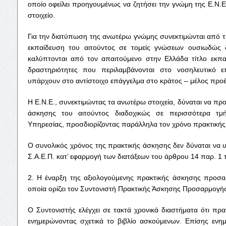
οποίο οφείλει προηγουμένως να ζητήσει την γνώμη της Ε.Ν.Ε.
στοιχείο.
Για την διατύπωση της ανωτέρω γνώμης συνεκτιμώνται από την
εκπαίδευση του αιτούντος σε τομείς γνώσεων ουσιωδώς 
καλύπτονται από τον απαιτούμενο στην Ελλάδα τίτλο εκπαί
δραστηριότητες που περιλαμβάνονται στο νοσηλευτικό 
υπάρχουν στο αντίστοιχο επάγγελμα στο κράτος – μέλος προέ
Η Ε.Ν.Ε., συνεκτιμώντας τα ανωτέρω στοιχεία, δύναται να προτ
άσκησης του αιτούντος διαδοχικώς σε περισσότερα τμή
Υπηρεσίας, προσδιορίζοντας παράλληλα τον χρόνο πρακτικής
Ο συνολικός χρόνος της πρακτικής άσκησης δεν δύναται να υπ
Σ.Α.Ε.Π. κατ’ εφαρμογή των διατάξεων του άρθρου 14 παρ. 1 
2. Η έναρξη της αξιολογούμενης πρακτικής άσκησης προσα
οποία ορίζει τον Συντονιστή Πρακτικής Άσκησης Προσαρμογής
Ο Συντονιστής ελέγχει σε τακτά χρονικά διαστήματα ότι πρα
ενημερώνοντας σχετικά το βιβλίο ασκούμενων. Επίσης ενη