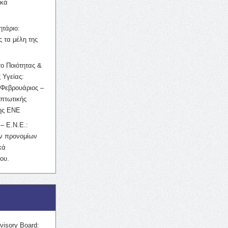
ικά
ητάριο:
 τα μέλη της
ο Ποιότητας &
 Υγείας:
Φεβρουάριος –
κπτωτικής
της ΕΝΕ
– Ε.Ν.Ε.:
ών προνομίων
κά
ου.
visory Board: