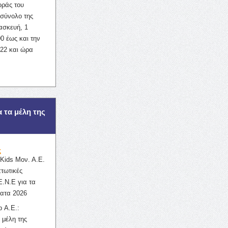
οράς του
σύνολο της
ασκευή, 1
0 έως και την
022 και ώρα
α τα μέλη της
ς
ids Μον. Α.Ε.
πτωτικές
Ε.Ν.Ε για τα
ατα 2026
 Α.Ε.:
 μέλη της