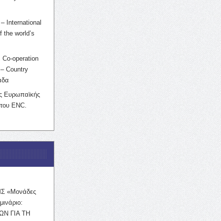
– International
f the world’s
 Co-operation
– Country
άδα
ης Ευρωπαϊκής
 του ENC.
ΜΣ «Μονάδες
μινάριο:
ΩΝ ΓΙΑ ΤΗ