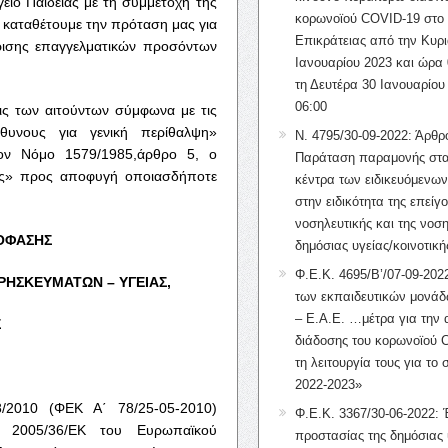
ίο Παιδείας με τη συμμετοχή της
κορωνοϊού COVID-19 στο 
 καταθέτουμε την πρόταση μας για
Επικράτειας από την Κυρι
ώρισης επαγγελματικών προσόντων
Ιανουαρίου 2023 και ώρα 
τη Δευτέρα 30 Ιανουαρίου
06:00
ις των αιτούντων σύμφωνα με τις
υνους για γενική περίθαλψη»
Ν. 4795/30-09-2022: Άρθρ
ον Νόμο 1579/1985,άρθρο 5, ο
Παράταση παραμονής στα
ριας» προς αποφυγή οποιασδήποτε
κέντρα των ειδικευόμενω
στην ειδικότητα της επείγ
νοσηλευτικής και της νοση
ΠΟΦΑΣΗΣ
δημόσιας υγείας/κοινοτική
Φ.Ε.Κ. 4695/Β’/07-09-2022
ΘΡΗΣΚΕΥΜΑΤΩΝ – ΥΓΕΙΑΣ,
των εκπαιδευτικών μονάδ
– Ε.Α.Ε. …μέτρα για την
Σ
διάδοσης του κορωνοϊού 
τη λειτουργία τους για το 
2022-2023»
/2010 (ΦΕΚ Α΄ 78/25-05-2010)
Φ.Ε.Κ. 3367/30-06-2022: 
α 2005/36/ΕΚ του Ευρωπαϊκού
προστασίας της δημόσιας 