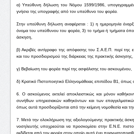
α) Υπεύθυνη δήλωση του Νόμου 1599/1986, υπογεγραμμέν
γνήσιο της υπογραφής από τον υπεύθυνο του φορέα.
Στην υπεύθυνη δήλωση αναφέρεται : 1) η ημερομηνία έναρξ
όνομα του υπεύθυνου του φορέα, 3) το τμήμα ή τμήματα όπο
άσκηση,
β) Ακριβές αντίγραφο της απόφασης του Σ.Α.Ε.Π. περί της 
και του προσδιορισμού της διάρκειας της πρακτικής άσκησης,
γ) Βεβαίωση του φορέα περί της ασφάλισης του ασκουμένου,
δ) Κρατικό Πιστοποιητικό Ελληνομάθειας επιπέδου Β1, όπως ο
6. Ο ασκούμενος εκτελεί αποκλειστικώς και μόνον καθήκο
συνήθων υπηρεσιακών καθηκόντων και των επαγγελματικώ
όπως αυτά προσδιορίζονται από την κείμενη νομοθεσία και την
7. Μετά την ολοκλήρωση της αξιολογούμενης πρακτικής άσ
νοσηλευτής υποχρεούται να προσκομίσει στην Ε.Ν.Ε. πιστ
εκδίδεται από τον φορέα στον οποίο αυτή έχει πραγματοποιηθε