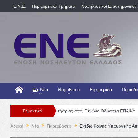
E.N.E.
Περιφερειακά Τμήματα
Νοσηλευτικοί Επιστημονικοί 
Νέα
Νομοθεσία
Εφημερίδα
Περιοδι
Θέση Νοσηλευτή/τριας στον Ξενώνα Οδυσσέα ΕΠΑΨΥ
Σημαντικά
Γενική Κ
Αρχική
Νέα
Παρεμβάσεις
Σχέδιο Κοινής Υπουργικής Α