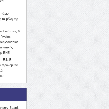
ικά
ητάριο:
 τα μέλη της
ο Ποιότητας &
 Υγείας:
Φεβρουάριος –
κπτωτικής
της ΕΝΕ
– Ε.Ν.Ε.:
ών προνομίων
κά
ου.
visory Board: