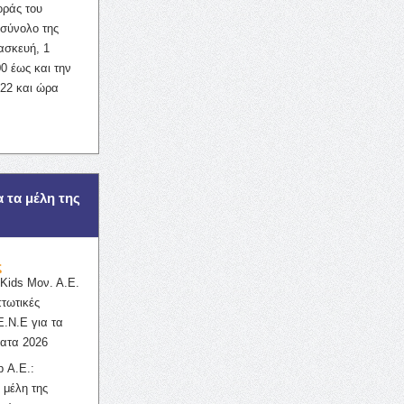
οράς του
σύνολο της
ασκευή, 1
0 έως και την
022 και ώρα
α τα μέλη της
ς
ids Μον. Α.Ε.
πτωτικές
Ε.Ν.Ε για τα
ατα 2026
 Α.Ε.:
 μέλη της