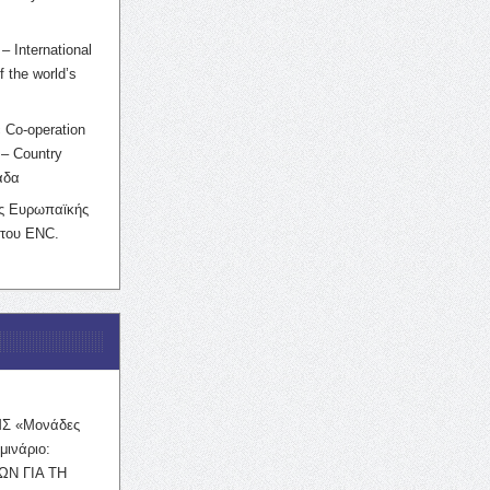
– International
f the world’s
 Co-operation
– Country
άδα
ης Ευρωπαϊκής
 του ENC.
ΜΣ «Μονάδες
μινάριο:
ΩΝ ΓΙΑ ΤΗ