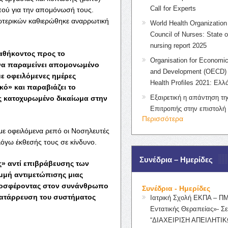
Call for Experts
πού για την απομόνωσή τους.
ωτερικών καθιερώθηκε αναρρωτική
World Health Organization 
Council of Nurses: State o
nursing report 2025
αθήκοντος προς το
Organisation for Economic
 να παραμείνει απομονωμένο
and Development (OECD) 
με οφειλόμενες ημέρες
Health Profiles 2021: Ελλ
ό» και παραβιάζει το
Εξαιρετική η απάντηση τ
ις κατοχυρωμένο δικαίωμα στην
Επιτροπής στην επιστολή
Περισσότερα
με οφειλόμενα ρεπό οι Νοσηλευτές
όγω έκθεσής τους σε κίνδυνο.
Συνέδρια – Ημερίδες
ς» αντί επιβράβευσης των
μμή αντιμετώπισης μιας
 προσφέροντας στον συνάνθρωπο
Συνέδρια - Ημερίδες
ατάρρευση του συστήματος
Ιατρική Σχολή ΕΚΠΑ – Π
Εντατικής Θεραπείας»- Σε
“ΔΙΑΧΕΙΡΙΣΗ ΑΠΕΙΛΗΤΙΚ