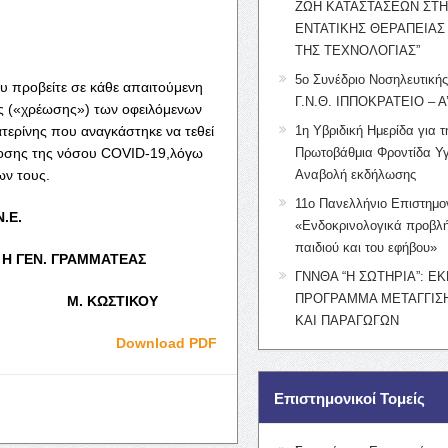
ΖΩΗ ΚΑΤΑΣΤΑΣΕΩΝ ΣΤ
ΕΝΤΑΤΙΚΗΣ ΘΕΡΑΠΕΙΑΣ
ΤΗΣ ΤΕΧΝΟΛΟΓΙΑΣ”
5ο Συνέδριο Νοσηλευτική
υ προβείτε σε κάθε απαιτούμενη
Γ.Ν.Θ. ΙΠΠΟΚΡΑΤΕΙΟ – Α
ς («χρέωσης») των οφειλόμενων
ερίνης που αναγκάστηκε να τεθεί
1η Υβριδική Ημερίδα για τ
οσης της νόσου COVID-19,λόγω
Πρωτοβάθμια Φροντίδα Υγ
ων τους.
Αναβολή εκδήλωσης
11ο Πανελλήνιο Επιστημο
Ν.Ε.
«Ενδοκρινολογικά προβλή
παιδιού και του εφήβου»
ΡΑΜΜΑΤΕΑΣ
ΓΝΝΘΑ “Η ΣΩΤΗΡΙΑ”: Ε
ΠΡΟΓΡΑΜΜΑ ΜΕΤΑΓΓΙΣΗ
 ΚΩΣΤΙΚΟΥ
ΚΑΙ ΠΑΡΑΓΩΓΩΝ
Download PDF
Επιστημονικοί Τομείς