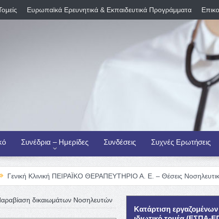
Τομείς
Ευρωπαϊκά Ερευνητικά & Εκπαιδευτικά Προγράμματα
Επικο
κό
Συνέδρια – Ημερίδες
Συνδέσεις
Συχνές Ερωτήσεις
νική ΠΕΙΡΑΪΚΟ ΘΕΡΑΠΕΥΤΗΡΙΟ Α. Ε. – Θέσεις Νοσηλευτικού Προσωπι
αραβίαση δικαιωμάτων Νοσηλευτών
Κατάρτιση εργαζομένων
ιδιωτικό τομέα (ΕΣΠΑ-