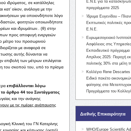
Ε.Ν.Ε για τα κατασκηνωτ
κού ιδρύματος, σε κατάλληλες
προγράμματα 2025
ι κατ’ οίκον, ανάλογα με την
ακινήσεων για οποιονδήποτε λόγο
Ίδρυμα Ευγενίδου – Πλαν
ουδαστών, φοιτητών οποιωνδήποτε
Εκπτωτικές πολιτικές προς
έων και ιδρυμάτων.. (θ) στην
Ε.Ν.Ε.
ώπων προς αποφυγή ενεργειών
Ευρωμεσογειακό Ινστιτούτ
ο μέτρο του προσωρινού
Ασφάλειας στις Υπηρεσίες
ορίζεται με αναφορά σε
Εκπαιδευτικό πρόγραμμα 
πτωσης αυτής δύνανται να
Απρίλιος 2025: Παροχή ε
την επιβολή των μέτρων επιλέγεται
πολιτικής 30% στα μέλη 
ση του σκοπού του, υπό το πρίσμα
Κολλέγιο Rene Descartes 
Ειδικό πακέτο οικονομικ
φοίτησης στα Μεταπτυχια
έτρα
επιβάλλονται λόγω
Προγράμματα του Κολλεγί
το άρθρο 44 του Συντάγματος
υγείας και την ανάγκης
έχουν με τις ημέρες ανάπαυσης
Διεθνής Επικαιρότητα
γική Κλινική του ΓΝ Κατερίνης
WHO/Europe Scientific Ad
 εργασίας και κόπωσης (ρεπό)