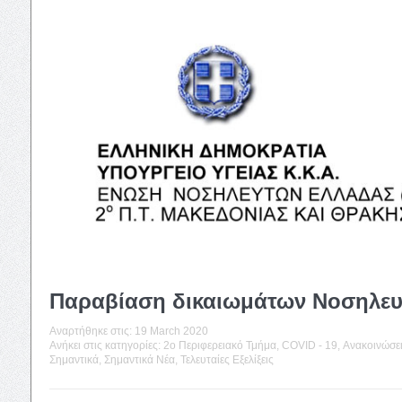
Παραβίαση δικαιωμάτων Νοσηλε
Αναρτήθηκε στις:
19 March 2020
Ανήκει στις κατηγορίες:
2o Περιφερειακό Τμήμα
,
COVID - 19
,
Ανακοινώσε
Σημαντικά
,
Σημαντικά Νέα
,
Τελευταίες Εξελίξεις