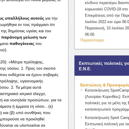
κίνδυνο περαιτέρω διασπ
κορωνοϊού COVID-19 στο 
Επικράτειας από την Παρ
υς υπαλλήλους αυτούς
για την
Ιουλίου 2022 και ώρα 06:0
εωρήθηκε εν τοις πράγμασι ότι
Παρασκευή, 15 Ιουλίου 2
της δημόσιας υγείας και του
06:00.
ν παράνομη μείωση των
Περισσότερα
όμενο
παθογένειας
του
ού).
020): «Μέτρα πρόληψης,
Εκπτωτικές πολιτικές γι
της νόσου. 1. Προς τον σκοπό
Ε.Ν.Ε.
που ενδέχεται να έχουν σοβαρές
 πρόληψης, υγειονομικής
Εκπτώσεις & Προσφορέ
σου. 2. Τα μέτρα αυτά
Κατασκήνωση SportCampK
αστηριακό ιατρικό έλεγχο,
(Λουτράκι Κορινθίας): Εκ
ή και νοσηλεία προσώπων, για τα
πολιτικές για τα μέλη της 
 άμεσα ή έμμεσα τη νόσο…(ε)
κατασκηνωτικά προγράμμ
 και (β) υπό συνθήκες που
Κατασκήνωση Sport Camp
 μπορούσε να προκληθεί
Εκπτωτική πολιτική για τα
ύναται να υλοποιείται σε