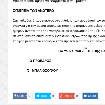
Επειδή πρέπει άμεσα να εφαρμοστεί η νομιμότητα.
ΣΥΝΕΠΕΙΑ ΤΩΝ ΑΝΩΤΕΡΩ
Σας καλούμε όπως έκαστος στο πλαίσιο των αρμοδιοτήτων το
ενέργεια για την άμεση αποκατάσταση της παράνομης μείωση
ημερών ανάπαυσης του νοσηλευτικού προσωπικού του ΓΝ Κατ
σε απομόνωση δυνάμει των έκτακτων μέτρων πρόληψης διάδ
επαφής με ύποπτο κρούσμα κατά την εκτέλεση των καθηκόντ
ου
Για το Δ.Σ. του 2
Π.Τ. της Ε.
Ο ΠΡΟΕΔΡΟΣ Η ΓΕΝ. Γ
Γ. ΜΠΑΛΙΟΖΟΓΛΟΥ Μ.
Share
0
Tweet
0
Share
0
Share