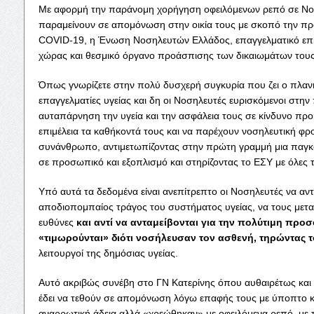
Με αφορμή την παράνομη χορήγηση οφειλόμενων ρεπό σε Ν
παραμείνουν σε απομόνωση στην οικία τους με σκοπό την π
COVID-19, η Ένωση Νοσηλευτών Ελλάδος, επαγγελματικό επ
χώρας και θεσμικό όργανο προάσπισης των δικαιωμάτων τους,
Όπως γνωρίζετε στην πολύ δυσχερή συγκυρία που ζει ο πλανήτ
επαγγελματίες υγείας και δη οι Νοσηλευτές ευρισκόμενοι στη
αυταπάρνηση την υγεία και την ασφάλεια τους σε κίνδυνο πρ
επιμέλεια τα καθήκοντά τους και να παρέχουν νοσηλευτική φρ
συνάνθρωπο, αντιμετωπίζοντας στην πρώτη γραμμή μια παγκόσ
σε προσωπικό και εξοπλισμό και στηρίζοντας το ΕΣΥ με όλες το
Υπό αυτά τα δεδομένα είναι ανεπίτρεπτο οι Νοσηλευτές να αντ
αποδιοπομπαίος τράγος του συστήματος υγείας, να τους μετα
ευθύνες
και αντί να ανταμείβονται για την πολύτιμη προ
«τιμωρούνται» διότι νοσήλευσαν τον ασθενή, τηρώντας 
λειτουργοί της δημόσιας υγείας.
Αυτό ακριβώς συνέβη στο ΓΝ Κατερίνης όπου αυθαιρέτως και
έδει να τεθούν σε απομόνωση λόγω επαφής τους με ύποπτο κ
αναρρωτική άδεια αλλά «χρεώθηκαν» με οφειλόμενα ρεπό, με την