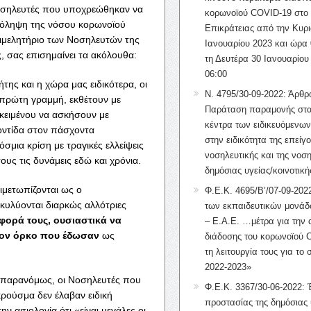
οσηλευτές που υποχρεώθηκαν να
κορωνοϊού COVID-19 στο 
ρόληψη της νόσου κορωνοϊού
Επικράτειας από την Κυρι
ιμελητήριο των Νοσηλευτών της
Ιανουαρίου 2023 και ώρα 
 σας επισημαίνει τα ακόλουθα:
τη Δευτέρα 30 Ιανουαρίου
06:00
ης και η χώρα μας ειδικότερα, οι
Ν. 4795/30-09-2022: Άρθρ
ν πρώτη γραμμή, εκθέτουν με
Παράταση παραμονής στα
οκειμένου να ασκήσουν με
κέντρα των ειδικευόμενω
οντίδα στον πάσχοντα
στην ειδικότητα της επείγ
μια κρίση με τραγικές ελλείψεις
νοσηλευτικής και της νοση
υς τις δυνάμεις εδώ και χρόνια.
δημόσιας υγείας/κοινοτική
ιμετωπίζονται ως ο
Φ.Ε.Κ. 4695/Β’/07-09-2022
κυλύονται διαρκώς αλλότριες
των εκπαιδευτικών μονάδ
σφορά τους, ουσιαστικά να
– Ε.Α.Ε. …μέτρα για την
τον όρκο που έδωσαν
ως
διάδοσης του κορωνοϊού 
τη λειτουργία τους για το 
2022-2023»
 παρανόμως, οι Νοσηλευτές που
Φ.Ε.Κ. 3367/30-06-2022: 
ρούσμα δεν έλαβαν ειδική
προστασίας της δημόσιας 
 αιτιολογία ότι «είναι μεγάλες οι