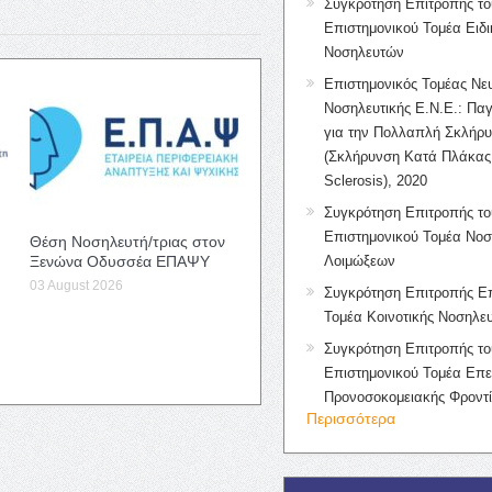
Συγκρότηση Επιτροπής το
Επιστημονικού Τομέα Ειδ
Νοσηλευτών
Επιστημονικός Τομέας Νε
Νοσηλευτικής Ε.Ν.Ε.: Πα
για την Πολλαπλή Σκλήρ
(Σκλήρυνση Κατά Πλάκας 
Sclerosis), 2020
Συγκρότηση Επιτροπής το
Επιστημονικού Τομέα Νοσ
Θέση Νοσηλευτή/τριας στον
Ξενώνα Οδυσσέα ΕΠΑΨΥ
Λοιμώξεων
03 August 2026
Συγκρότηση Επιτροπής Επ
Τομέα Κοινοτικής Νοσηλευ
Συγκρότηση Επιτροπής το
Επιστημονικού Τομέα Επε
Προνοσοκομειακής Φροντ
Περισσότερα