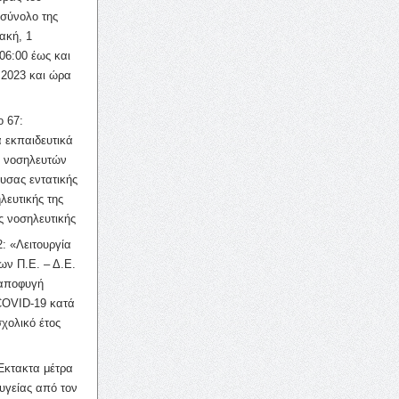
σύνολο της
ακή, 1
06:00 έως και
 2023 και ώρα
ο 67:
 εκπαιδευτικά
ν νοσηλευτών
ουσας εντατικής
λευτικής της
ς νοσηλευτικής
: «Λειτουργία
ων Π.Ε. – Δ.Ε.
 αποφυγή
COVID-19 κατά
σχολικό έτος
Έκτακτα μέτρα
υγείας από τον