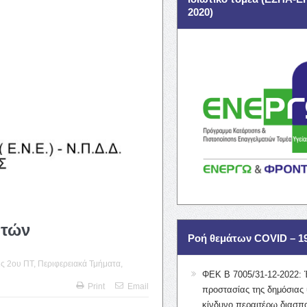
2020)
υτών
Ροή θεμάτων COVID – 1
ις 2ου ΠΤ
,
Περιφερειακά Τμήματα
,
ΦΕΚ Β 7005/31-12-2022: 
Print
Email
προστασίας της δημόσιας 
κίνδυνο περαιτέρω διασπ