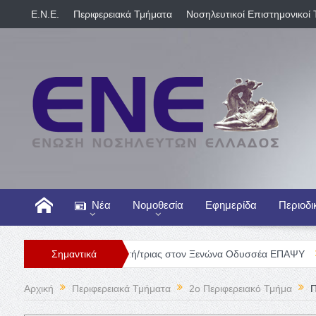
E.N.E.
Περιφερειακά Τμήματα
Νοσηλευτικοί Επιστημονικοί 
Νέα
Νομοθεσία
Εφημερίδα
Περιοδι
Θέση Νοσηλευτή/τριας στον Ξενώνα Οδυσσέα ΕΠΑΨΥ
Σημαντικά
Γενική Κλι
Αρχική
Περιφερειακά Τμήματα
2o Περιφερειακό Τμήμα
Π