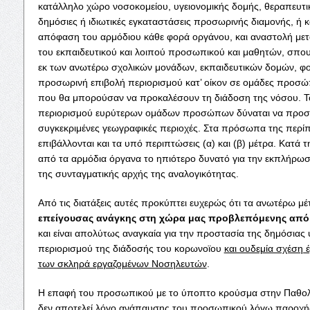
κατάλληλο χώρο νοσοκομείου, υγειονομικής δομής, θεραπευτι
δημόσιες ή ιδιωτικές εγκαταστάσεις προσωρινής διαμονής, ή κα
απόφαση του αρμόδιου κάθε φορά οργάνου, και αναστολή μετ
του εκπαιδευτικού και λοιπού προσωπικού και μαθητών, σπ
εκ των ανωτέρω σχολικών μονάδων, εκπαιδευτικών δομών, φορ
προσωρινή επιβολή περιορισμού κατ’ οίκον σε ομάδες προσ
που θα μπορούσαν να προκαλέσουν τη διάδοση της νόσου. Τ
περιορισμού ευρύτερων ομάδων προσώπων δύναται να προσδι
συγκεκριμένες γεωγραφικές περιοχές. Στα πρόσωπα της περί
επιβάλλονται και τα υπό περιπτώσεις (α) και (β) μέτρα. Κατά 
από τα αρμόδια όργανα το ηπιότερο δυνατό για την εκπλήρω
της συνταγματικής αρχής της αναλογικότητας.
Από τις διατάξεις αυτές προκύπτει ευχερώς ότι τα ανωτέρω μ
επείγουσας ανάγκης στη χώρα μας προβλεπόμενης από 
και είναι απολύτως αναγκαία για την προστασία της δημόσιας 
περιορισμού της διάδοσής του κορωνοϊου
και ουδεμία σχέση 
των σκληρά εργαζομένων Νοσηλευτών
.
Η επαφή του προσωπικού με το ύποπτο κρούσμα στην Παθολο
δεν αποτελεί λόγο ανάπαυσης του προσωπικού λόγω παροχής