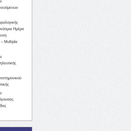
υ
ικευόμενων
υρολογικής
γκόσμια Ημέρα
υνση
– Multiple
υ
ηλευτικής
ιστημονικού
τικής
υ
ίγουσας
ίδας