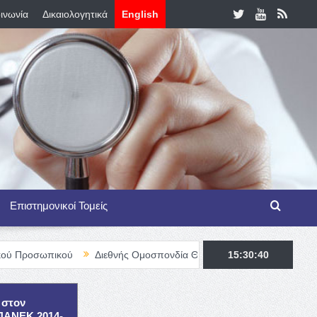
ινωνία
Δικαιολογητικά
English
Επιστημονικοί Τομείς
κού
Διεθνής Ομοσπονδία Θαλασσαιμίας – TIF Fellowship Program
15:30:41
 στον
ΕΠΑΝΕΚ 2014-