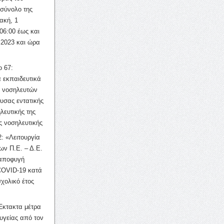
σύνολο της
ακή, 1
06:00 έως και
 2023 και ώρα
ο 67:
 εκπαιδευτικά
ν νοσηλευτών
ουσας εντατικής
λευτικής της
ς νοσηλευτικής
: «Λειτουργία
ων Π.Ε. – Δ.Ε.
 αποφυγή
COVID-19 κατά
σχολικό έτος
Έκτακτα μέτρα
υγείας από τον