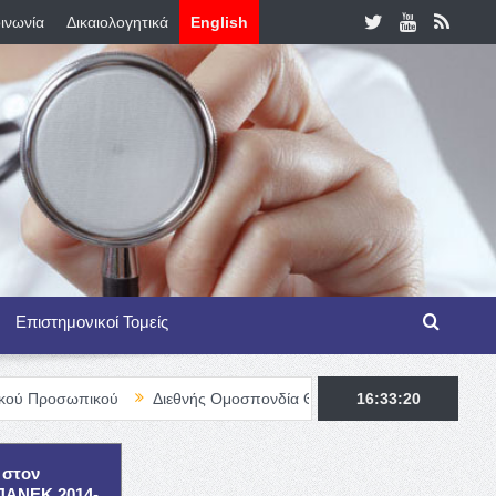
ινωνία
Δικαιολογητικά
English
Επιστημονικοί Τομείς
κού
Διεθνής Ομοσπονδία Θαλασσαιμίας – TIF Fellowship Program
16:33:21
 στον
ΕΠΑΝΕΚ 2014-