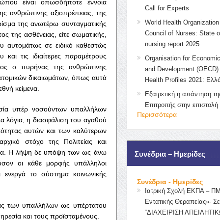
ώπου είναι οπωσδήποτε έννοια
Call for Experts
ης ανθρώπινης αξιοπρέπειας, της
World Health Organization 
ρίσμα της ανωτέρω συνταγματικής
Council of Nurses: State o
τος της ασθένειας, είτε σωματικής,
nursing report 2025
ου αυτομάτως σε ειδικό καθεστώς
και τις ιδιαίτερες παραμέτρους
Organisation for Economic
διος ο πυρήνας της ανθρώπινης
and Development (OECD) 
 ατομικών δικαιωμάτων, όπως αυτά
Health Profiles 2021: Ελλ
εθνή κείμενα.
Εξαιρετική η απάντηση τ
Επιτροπής στην επιστολή
σία υπέρ νοσούντων υπαλλήλων
Περισσότερα
α λόγια, η διασφάλιση του αγαθού
κότητας αυτών και των καλύτερων
ρχικό στόχο της Πολιτείας και
ρία. Η λήψη δε υπόψη των ως άνω
Συνέδρια – Ημερίδες
’όσον οι κάθε μορφής υπάλληλοι
ι ενεργά το σύστημα κοινωνικής
Συνέδρια - Ημερίδες
Ιατρική Σχολή ΕΚΠΑ – Π
Εντατικής Θεραπείας»- Σε
είας των υπαλλήλων ως υπέρτατου
“ΔΙΑΧΕΙΡΙΣΗ ΑΠΕΙΛΗΤΙΚ
ηρεσία και τους προϊσταμένους.