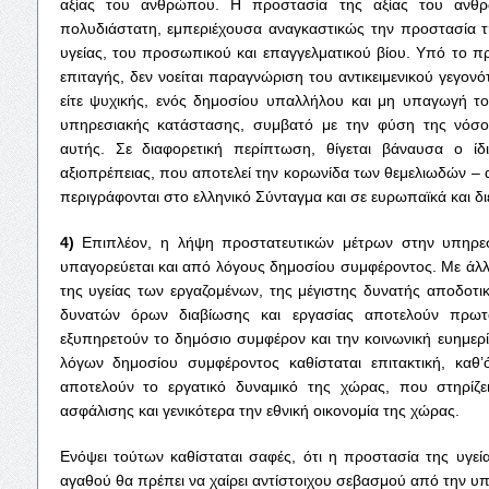
αξίας του ανθρώπου. Η προστασία της αξίας του ανθρ
πολυδιάστατη, εμπεριέχουσα αναγκαστικώς την προστασία τ
υγείας, του προσωπικού και επαγγελματικού βίου. Υπό το π
επιταγής, δεν νοείται παραγνώριση του αντικειμενικού γεγονό
είτε ψυχικής, ενός δημοσίου υπαλλήλου και μη υπαγωγή τ
υπηρεσιακής κατάστασης, συμβατό με την φύση της νόσου 
αυτής. Σε διαφορετική περίπτωση, θίγεται βάναυσα ο ί
αξιοπρέπειας, που αποτελεί την κορωνίδα των θεμελιωδών –
περιγράφονται στο ελληνικό Σύνταγμα και σε ευρωπαϊκά και δι
4)
Επιπλέον, η λήψη προστατευτικών μέτρων στην υπηρε
υπαγορεύεται και από λόγους δημοσίου συμφέροντος. Με άλλ
της υγείας των εργαζομένων, της μέγιστης δυνατής αποδοτι
δυνατών όρων διαβίωσης και εργασίας αποτελούν πρωτα
εξυπηρετούν το δημόσιο συμφέρον και την κοινωνική ευημε
λόγων δημοσίου συμφέροντος καθίσταται επιτακτική, καθ
αποτελούν το εργατικό δυναμικό της χώρας, που στηρίζε
ασφάλισης και γενικότερα την εθνική οικονομία της χώρας.
Ενόψει τούτων καθίσταται σαφές, ότι η προστασία της υγ
αγαθού θα πρέπει να χαίρει αντίστοιχου σεβασμού από την υπ