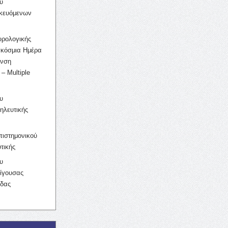
υ
ικευόμενων
υρολογικής
γκόσμια Ημέρα
υνση
– Multiple
υ
ηλευτικής
ιστημονικού
τικής
υ
ίγουσας
ίδας