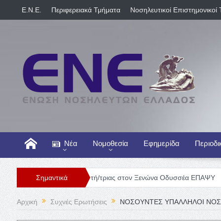
E.N.E.
Περιφερειακά Τμήματα
Νοσηλευτικοί Επιστημονικοί 
Νέα
Νομοθεσία
Εφημερίδα
Περιοδι
Θέση Νοσηλευτή/τριας στον Ξενώνα Οδυσσέα ΕΠΑΨΥ
Σημαντικά
Γενική Κλ
Αρχική
Συχνές Ερωτήσεις
ΝΟΣΟΥΝΤΕΣ ΥΠΑΛΛΗΛΟΙ ΝΟΣ