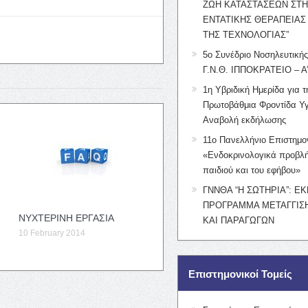
ΖΩΗ ΚΑΤΑΣΤΑΣΕΩΝ ΣΤ
ΕΝΤΑΤΙΚΗΣ ΘΕΡΑΠΕΙΑΣ
ΤΗΣ ΤΕΧΝΟΛΟΓΙΑΣ”
5ο Συνέδριο Νοσηλευτική
Γ.Ν.Θ. ΙΠΠΟΚΡΑΤΕΙΟ – Α
1η Υβριδική Ημερίδα για τ
Πρωτοβάθμια Φροντίδα Υγ
Αναβολή εκδήλωσης
11ο Πανελλήνιο Επιστημο
«Ενδοκρινολογικά προβλή
παιδιού και του εφήβου»
ΓΝΝΘΑ “Η ΣΩΤΗΡΙΑ”: Ε
ΠΡΟΓΡΑΜΜΑ ΜΕΤΑΓΓΙΣΗ
ΝΥΧΤΕΡΙΝΗ ΕΡΓΑΣΙΑ
ΚΑΙ ΠΑΡΑΓΩΓΩΝ
10 February 2014
Επιστημονικοί Τομείς