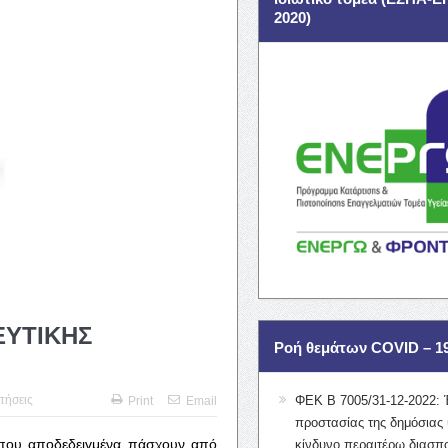
2020)
ΕΥΤΙΚΗΣ
Ροή θεμάτων COVID – 1
τήσεις
ΦΕΚ Β 7005/31-12-2022: 
Print
Email
προστασίας της δημόσιας 
ς που αποδεδειγμένα πάσχουν από
κίνδυνο περαιτέρω διασπ