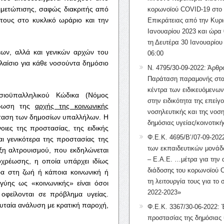
τιμετώπισης, σαφώς διακριτής από
κορωνοϊού COVID-19 στο 
τους στο κυκλικό ωράριο και την
Επικράτειας από την Κυρι
Ιανουαρίου 2023 και ώρα 
τη Δευτέρα 30 Ιανουαρίου
εων, αλλά και γενικών αρχών του
06:00
λαίσιο για κάθε νοσούντα δημόσιο
Ν. 4795/30-09-2022: Άρθρ
Παράταση παραμονής στα
κέντρα των ειδικευόμενω
οσιοϋπαλληλικού Κώδικα (Νόμος
στην ειδικότητα της επείγ
έρωση της
αρχής της κοινωνικής
νοσηλευτικής και της νοση
άσταση των δημοσίων υπαλλήλων. Η
δημόσιας υγείας/κοινοτική
οιες της προστασίας, της ειδικής
Φ.Ε.Κ. 4695/Β’/07-09-2022
αι γενικότερα της προστασίας της
των εκπαιδευτικών μονάδ
ξη αλτρουισμού, που εκδηλώνεται
– Ε.Α.Ε. …μέτρα για την
οχρέωσης, η οποία υπάρχει ιδίως
διάδοσης του κορωνοϊού 
α στη ζωή ή κάποια κοινωνική ή
τη λειτουργία τους για το 
γύης ως «κοινωνικής» είναι όσοι
2022-2023»
οφείλονται σε πρόβλημα υγείας.
λευταία ανάλυση με κρατική παροχή,
Φ.Ε.Κ. 3367/30-06-2022: 
προστασίας της δημόσιας 