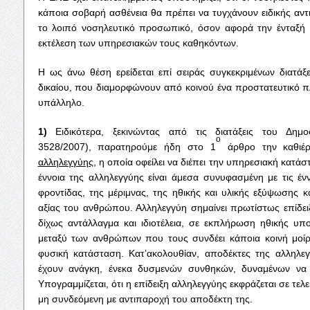
κάποια σοβαρή ασθένεια θα πρέπει να τυγχάνουν ειδικής αν
το λοιπό νοσηλευτικό προσωπικό, όσον αφορά την ένταξή 
εκτέλεση των υπηρεσιακών τους καθηκόντων.
Η ως άνω θέση ερείδεται επί σειράς συγκεκριμένων διατάξ
δικαίου, που διαμορφώνουν από κοινού ένα προστατευτικό π
υπάλληλο.
1)
Ειδικότερα, ξεκινώντας από τις διατάξεις του Δημ
ο
3528/2007), παρατηρούμε ήδη στο 1
άρθρο την καθι
αλληλεγγύης
, η οποία οφείλει να διέπει την υπηρεσιακή κατ
έννοια της αλληλεγγύης είναι άμεσα συνυφασμένη με τις ένν
φροντίδας, της μέριμνας, της ηθικής και υλικής εξύψωσης κ
αξίας του ανθρώπου. Αλληλεγγύη σημαίνει πρωτίστως επίδει
δίχως αντάλλαγμα και ιδιοτέλεια, σε εκπλήρωση ηθικής υπ
μεταξύ των ανθρώπων που τους συνδέει κάποια κοινή μοίρ
φυσική κατάσταση. Κατ’ακολουθίαν, αποδέκτες της αλληλεγ
έχουν ανάγκη, ένεκα δυσμενών συνθηκών, δυναμένων να 
Υπογραμμίζεται, ότι η επίδειξη αλληλεγγύης εκφράζεται σε τε
μη συνδεόμενη με αντιπαροχή του αποδέκτη της.