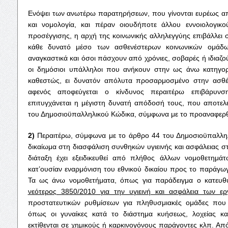
Ενόψει των ανωτέρω παρατηρήσεων, που γίνονται ευρέως απ
και νομολογία, και πέραν οιουδήποτε άλλου εννοιολογικο
προσέγγισης, η αρχή της κοινωνικής αλληλεγγύης επιβάλλει 
κάθε δυνατό μέσο των ασθενέστερων κοινωνικών ομάδων
αναγκαστικά και όσοι πάσχουν από χρόνιες, σοβαρές ή ιδιαζο
οι δημόσιοι υπάλληλοι που ανήκουν στην ως άνω κατηγορί
καθεστώς, ει δυνατόν απόλυτα προσαρμοσμένο στην ασθέν
αφενός αποφεύγεται ο κίνδυνος περαιτέρω επιβάρυνσ
επιτυγχάνεται η μέγιστη δυνατή απόδοσή τους, που αποτελ
του Δημοσιοϋπαλληλικού Κώδικα, σύμφωνα με το προαναφερθ
2)
Περαιτέρω, σύμφωνα με το άρθρο 44 του Δημοσιοϋπαλληλ
δικαίωμα στη διασφάλιση συνθηκών υγιεινής και ασφάλειας σ
διάταξη έχει εξειδικευθεί από πλήθος άλλων νομοθετημά
κατ’ουσίαν εναρμόνιση του εθνικού δικαίου προς το παράγωγο
Τα ως άνω νομοθετήματα, όπως για παράδειγμα ο κατευθ
νεότερος 3850/2010 για την υγιεινή και ασφάλεια των ερ
προστατευτικών ρυθμίσεων για πληθυσμιακές ομάδες που
όπως οι γυναίκες κατά το διάστημα κυήσεως, λοχείας και
εκτίθενται σε χημικούς ή καρκινογόνους παράγοντες κλπ. Από