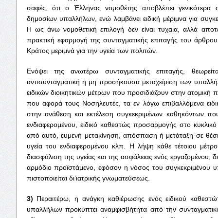
σαφές, ότι ο Έλληνας νομοθέτης αποβλέπει γενικότερα 
δημοσίων υπαλλήλων, ενώ λαμβάνει ειδική μέριμνα για συγκε
Η ως άνω νομοθετική επιλογή δεν είναι τυχαία, αλλά αποτ
πρακτική εφαρμογή της συνταγματικής επιταγής του άρθρο
Κράτος μεριμνά για την υγεία των πολιτών.
Ενόψει της ανωτέρω συνταγματικής επιταγής, θεωρείτ
αντισυνταγματική η μη προσήκουσα μεταχείριση των υπαλλ
ειδικών διοικητικών μέτρων που προσιδιάζουν στην ατομική 
που αφορά τους Νοσηλευτές, τα εν λόγω επιβαλλόμενα ειδικ
στην ανάθεση και εκτέλεση συγκεκριμένων καθηκόντων που
ενδιαφερομένου, ειδικό καθεστώς προσαρμογής στο κυκλικό
από αυτό, ευμενή μετακίνηση, απόσπαση ή μετάταξη σε θέση
υγεία του ενδιαφερομένου κλπ. Η λήψη κάθε τέτοιου μέτρου
διασφάλιση της υγείας και της ασφάλειας ενός εργαζομένου, δ
αρμόδιο προϊστάμενο, εφόσον η νόσος του συγκεκριμένου 
πιστοποιείται δι’ιατρικής γνωματεύσεως.
3)
Περαιτέρω, η ανάγκη καθιέρωσης ενός ειδικού καθεστώ
υπαλλήλων προκύπτει αναμφισβήτητα από την συνταγματι