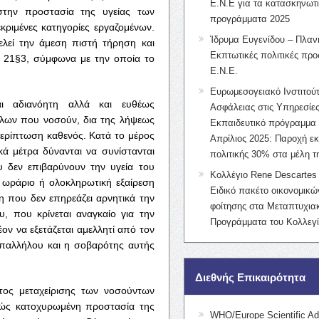
Ε.Ν.Ε για τα κατασκηνωτ
στην προστασία της υγείας των
προγράμματα 2025
κριμένες κατηγορίες εργαζομένων.
Ίδρυμα Ευγενίδου – Πλαν
ελεί την άμεση πιστή τήρηση και
Εκπτωτικές πολιτικές προς
υ 21§3, σύμφωνα με την οποία το
Ε.Ν.Ε.
Ευρωμεσογειακό Ινστιτούτ
αι αδιανόητη αλλά και ευθέως
Ασφάλειας στις Υπηρεσίες
ήλων που νοσούν, δια της λήψεως
Εκπαιδευτικό πρόγραμμα 
περίπτωση καθενός. Κατά το μέρος
Απρίλιος 2025: Παροχή ε
ά μέτρα δύνανται να συνίστανται
πολιτικής 30% στα μέλη 
 δεν επιβαρύνουν την υγεία του
Κολλέγιο Rene Descartes 
 ωράριο ή ολοκληρωτική εξαίρεση
Ειδικό πακέτο οικονομικ
 που δεν επηρεάζει αρνητικά την
φοίτησης στα Μεταπτυχια
, που κρίνεται αναγκαίο για την
Προγράμματα του Κολλεγί
έον να εξετάζεται αμελλητί από τον
υπαλλήλου και η σοβαρότης αυτής
Διεθνής Επικαιρότητα
τος μεταχείρισης των νοσούντων
κώς κατοχυρωμένη προστασία της
WHO/Europe Scientific Ad