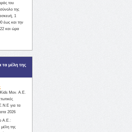
οράς του
σύνολο της
ασκευή, 1
0 έως και την
022 και ώρα
α τα μέλη της
ς
ids Μον. Α.Ε.
πτωτικές
Ε.Ν.Ε για τα
ατα 2026
 Α.Ε.:
 μέλη της