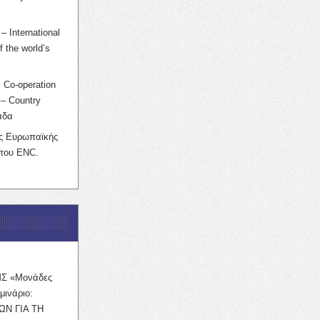
– International
f the world’s
 Co-operation
– Country
άδα
ης Ευρωπαϊκής
 του ENC.
ΜΣ «Μονάδες
μινάριο:
ΩΝ ΓΙΑ ΤΗ