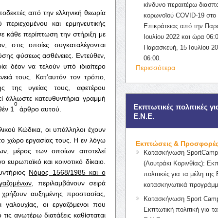
κίνδυνο περαιτέρω διασπ
οδεκτές από την ελληνική θεωρία
κορωνοϊού COVID-19 στο 
ύ περιεχομένου και ερμηνευτικής
Επικράτειας από την Παρ
σε κάθε περίπτωση την στήριξη με
Ιουλίου 2022 και ώρα 06:0
, στις οποίες συγκαταλέγονται
Παρασκευή, 15 Ιουλίου 2
ύσης φύσεως ασθένειες. Εντεύθεν,
06:00.
α δέον να τελούν υπό ιδιαίτερο
Περισσότερα
ειά τους. Κατ’αυτόν τον τρόπο,
ης της υγείας τους, αφετέρου
εί άλλωστε κατευθυντήρια γραμμή
ο
Εκπτωτικές πολιτικές γι
έν 1
άρθρο αυτού.
Ε.Ν.Ε.
ικού Κώδικα, οι υπάλληλοι έχουν
το χώρο εργασίας τους. Η εν λόγω
Εκπτώσεις & Προσφορέ
των, μέρος των οποίων αποτελεί
Κατασκήνωση SportCampK
 ευρωπαϊκό και κοινοτικό δίκαιο.
(Λουτράκι Κορινθίας): Εκ
υντήριος
Νόμος 1568/1985 και ο
πολιτικές για τα μέλη της 
γαζομένων
, περιλαμβάνουν σειρά
κατασκηνωτικά προγράμμ
 χρήζουν αυξημένης προστασίας,
Κατασκήνωση Sport Camp
 γαλουχίας, οι εργαζόμενοι που
Εκπτωτική πολιτική για τα
 τις ανωτέρω διατάξεις καθίσταται