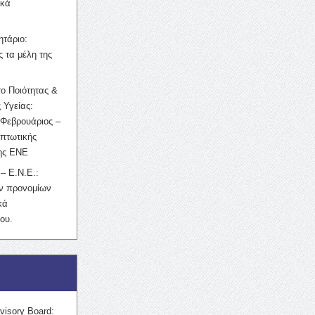
ικά
ητάριο:
 τα μέλη της
ο Ποιότητας &
 Υγείας:
Φεβρουάριος –
κπτωτικής
της ΕΝΕ
– Ε.Ν.Ε.:
ών προνομίων
κά
ου.
visory Board: