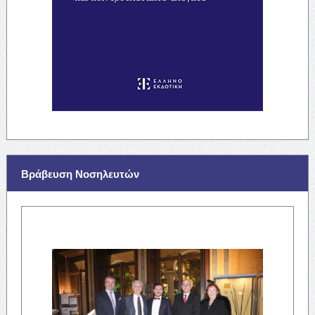
Βράβευση Νοσηλευτών