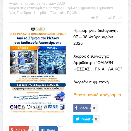
Αναρτήθηκε στις:
02 February 2026
Ανήκει στις κατηγορίες:
Προσεχείς Ημερίδες
,
Σημαντικά
,
Σημαντικά
Νέα
,
Συνέδρια - Ημερίδες
,
Τελευταίες Εξελίξεις
Print
Email
Ημερομηνίες διεξαγωγής:
07 – 08 Φεβρουαρίου
2026
Χώρος διεξαγωγής:
Αμφιθέατρο “ΦΑΙΔΩΝ
ΦΕΣΣΑΣ”, Γ.Ν.Α. “ΛΑΪΚΟ”
Δωρεάν συμμετοχή
Επιστημονικό πρόγραμμα
Share
0
Tweet
0
Share
0
Share