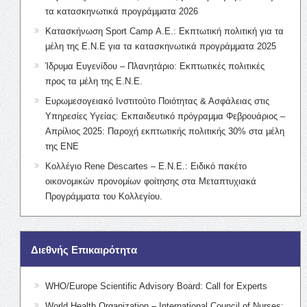
τα κατασκηνωτικά προγράμματα 2026
Κατασκήνωση Sport Camp Α.Ε.: Εκπτωτική πολιτική για τα
μέλη της Ε.Ν.Ε για τα κατασκηνωτικά προγράμματα 2025
Ίδρυμα Ευγενίδου – Πλανητάριο: Εκπτωτικές πολιτικές
προς τα μέλη της Ε.Ν.Ε.
Ευρωμεσογειακό Ινστιτούτο Ποιότητας & Ασφάλειας στις
Υπηρεσίες Υγείας: Εκπαιδευτικό πρόγραμμα Φεβρουάριος –
Απρίλιος 2025: Παροχή εκπτωτικής πολιτικής 30% στα μέλη
της ΕΝΕ
Κολλέγιο Rene Descartes – Ε.Ν.Ε.: Ειδικό πακέτο
οικονομικών προνομίων φοίτησης στα Μεταπτυχιακά
Προγράμματα του Κολλεγίου.
Διεθνής Επικαιρότητα
WHO/Europe Scientific Advisory Board: Call for Experts
World Health Organization – International Council of Nurses: