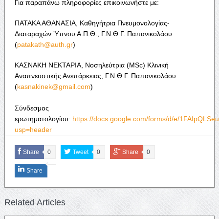
Για παραπάνω πληροφορίες επικοινωνήστε με:
ΠΑΤΑΚΑ ΑΘΑΝΑΣΙΑ, Καθηγήτρια Πνευμονολογίας-
Διαταραχών Ύπνου Α.Π.Θ., Γ.Ν.Θ Γ. Παπανικολάου
(
patakath@auth.gr
)
ΚΑΣΝΑΚΗ ΝΕΚΤΑΡΙΑ, Νοσηλεύτρια (MSc) Κλινική
Αναπνευστικής Ανεπάρκειας, Γ.Ν.Θ Γ. Παπανικολάου
(
kasnakinek@gmail.com
)
Σύνδεσμος
ερωτηματολογίου:
https://docs.google.com/forms/d/e/1FAIpQ
usp=header
Share
0
Tweet
0
Share
0
Share
Related Articles