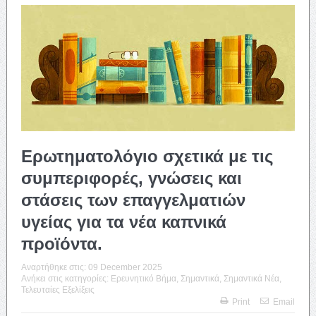
Ερωτηματολόγιο σχετικά με τις
συμπεριφορές, γνώσεις και
στάσεις των επαγγελματιών
υγείας για τα νέα καπνικά
προϊόντα.
Αναρτήθηκε στις:
09 December 2025
Ανήκει στις κατηγορίες:
Ερευνητικό Βήμα
,
Σημαντικά
,
Σημαντικά Νέα
,
Τελευταίες Εξελίξεις
Print
Email