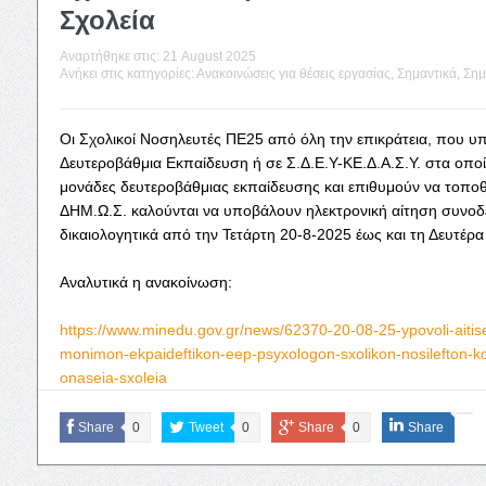
Σχολεία
Αναρτήθηκε στις:
21 August 2025
Ανήκει στις κατηγορίες:
Ανακοινώσεις για θέσεις εργασίας
,
Σημαντικά
,
Σημ
Οι Σχολικοί Νοσηλευτές ΠΕ25 από όλη την επικράτεια, που υ
Δευτεροβάθμια Εκπαίδευση ή σε Σ.Δ.Ε.Υ-ΚΕ.Δ.Α.Σ.Υ. στα οποί
μονάδες δευτεροβάθμιας εκπαίδευσης και επιθυμούν να τοποθε
ΔΗΜ.Ω.Σ. καλούνται να υποβάλουν ηλεκτρονική αίτηση συνοδ
δικαιολογητικά από την Τετάρτη 20-8-2025 έως και τη Δευτέρα
Αναλυτικά η ανακοίνωση:
https://www.minedu.gov.gr/news/62370-20-08-25-ypovoli-aitise
monimon-ekpaideftikon-eep-psyxologon-sxolikon-nosilefton-ko
onaseia-sxoleia
Share
0
Tweet
0
Share
0
Share