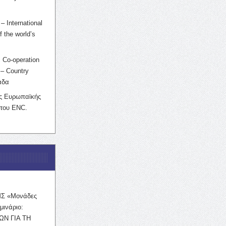
– International
f the world’s
 Co-operation
– Country
άδα
ης Ευρωπαϊκής
 του ENC.
ΜΣ «Μονάδες
μινάριο:
ΩΝ ΓΙΑ ΤΗ