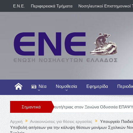
E.N.E.
Περιφερειακά Τμήματα
Νοσηλευτικοί Επιστημονικοί 
Νέα
Νομοθεσία
Εφημερίδα
Περιοδι
Θέση Νοσηλευτή/τριας στον Ξενώνα Οδυσσέα ΕΠΑΨΥ
Σημαντικά
Γενική 
Αρχική
Ανακοινώσεις για θέσεις εργασίας
Υπουργείο Παιδεί
Υποβολή αιτήσεων για την κάλυψη θέσεων μονίμων Σχολικών Νο
Σχολεία