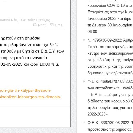
κορωνοϊού COVID-19 στο 
Επικράτειας από την Κυρι
Ιανουαρίου 2023 και ώρα 
αντικά Νέα
,
Τελευταίες Εξελίξεις
τη Δευτέρα 30 Ιανουαρίου
Print
Email
06:00
πηρετούν στη Δημόσια
Ν. 4795/30-09-2022: Άρθρ
α περιλαμβάνονται και σχολικές
Παράταση παραμονής στα
τηθούν με θητεία σε Σ.Δ.Ε.Υ. των
κέντρα των ειδικευόμενω
ευόμενη από τα αναγκαία
στην ειδικότητα της επείγ
 01-09-2025 και ώρα 10:00 π.μ.
νοσηλευτικής και της νοση
δημόσιας υγείας/κοινοτική
Φ.Ε.Κ. 4695/Β’/07-09-2022
των εκπαιδευτικών μονάδ
on-gia-tin-kalypsi-theseon-
– Ε.Α.Ε. …μέτρα για την
inonikon-leitourgon-sta-dimosia-
διάδοσης του κορωνοϊού 
τη λειτουργία τους για το 
2022-2023»
Φ.Ε.Κ. 3367/30-06-2022: 
προστασίας της δημόσιας 