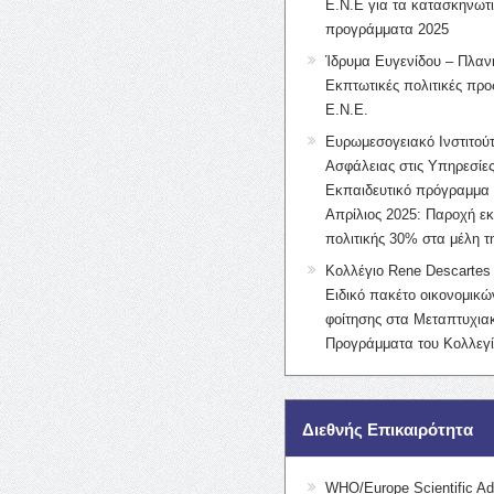
Ε.Ν.Ε για τα κατασκηνωτ
προγράμματα 2025
Ίδρυμα Ευγενίδου – Πλαν
Εκπτωτικές πολιτικές προς
Ε.Ν.Ε.
Ευρωμεσογειακό Ινστιτούτ
Ασφάλειας στις Υπηρεσίες
Εκπαιδευτικό πρόγραμμα 
Απρίλιος 2025: Παροχή ε
πολιτικής 30% στα μέλη 
Κολλέγιο Rene Descartes 
Ειδικό πακέτο οικονομικ
φοίτησης στα Μεταπτυχια
Προγράμματα του Κολλεγί
Διεθνής Επικαιρότητα
WHO/Europe Scientific Ad