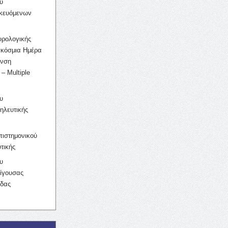
υ
ικευόμενων
υρολογικής
γκόσμια Ημέρα
υνση
– Multiple
υ
ηλευτικής
ιστημονικού
τικής
υ
ίγουσας
ίδας