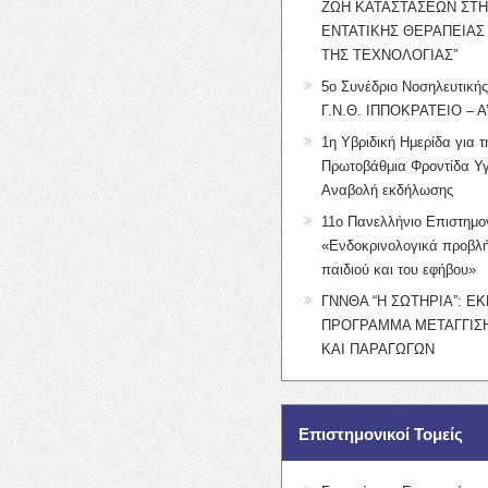
ΖΩΗ ΚΑΤΑΣΤΑΣΕΩΝ ΣΤ
ΕΝΤΑΤΙΚΗΣ ΘΕΡΑΠΕΙΑΣ
ΤΗΣ ΤΕΧΝΟΛΟΓΙΑΣ”
5ο Συνέδριο Νοσηλευτική
Γ.Ν.Θ. ΙΠΠΟΚΡΑΤΕΙΟ – Α
1η Υβριδική Ημερίδα για τ
Πρωτοβάθμια Φροντίδα Υγ
Αναβολή εκδήλωσης
11ο Πανελλήνιο Επιστημο
«Ενδοκρινολογικά προβλή
παιδιού και του εφήβου»
ΓΝΝΘΑ “Η ΣΩΤΗΡΙΑ”: Ε
ΠΡΟΓΡΑΜΜΑ ΜΕΤΑΓΓΙΣΗ
ΚΑΙ ΠΑΡΑΓΩΓΩΝ
Επιστημονικοί Τομείς