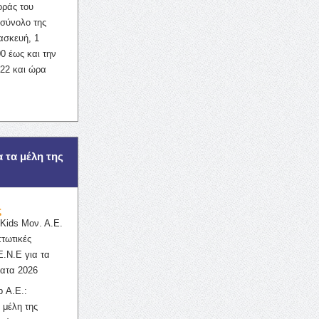
οράς του
σύνολο της
ασκευή, 1
0 έως και την
022 και ώρα
α τα μέλη της
ς
ids Μον. Α.Ε.
πτωτικές
Ε.Ν.Ε για τα
ατα 2026
 Α.Ε.:
 μέλη της