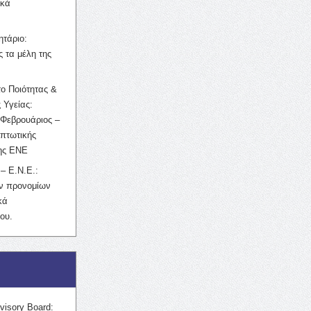
ικά
ητάριο:
 τα μέλη της
ο Ποιότητας &
 Υγείας:
Φεβρουάριος –
κπτωτικής
της ΕΝΕ
– Ε.Ν.Ε.:
ών προνομίων
κά
ου.
visory Board: