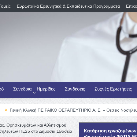
Τομείς
Ευρωπαϊκά Ερευνητικά & Εκπαιδευτικά Προγράμματα
Επικο
κό
Συνέδρια – Ημερίδες
Συνδέσεις
Συχνές Ερωτήσεις
Κλινική ΠΕΙΡΑΪΚΟ ΘΕΡΑΠΕΥΤΗΡΙΟ Α. Ε. – Θέσεις Νοσηλευτικού Προσω
ας, Θρησκευμάτων και Αθλητισμού:
Κατάρτιση εργαζομένων
σηλευτών ΠΕ25 στα Δημόσια Ωνάσεια
ιδιωτικό τομέα (ΕΣΠΑ-