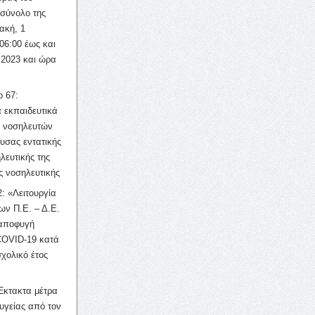
σύνολο της
ακή, 1
06:00 έως και
 2023 και ώρα
ο 67:
 εκπαιδευτικά
ν νοσηλευτών
ουσας εντατικής
λευτικής της
ς νοσηλευτικής
: «Λειτουργία
ων Π.Ε. – Δ.Ε.
 αποφυγή
COVID-19 κατά
σχολικό έτος
Έκτακτα μέτρα
υγείας από τον