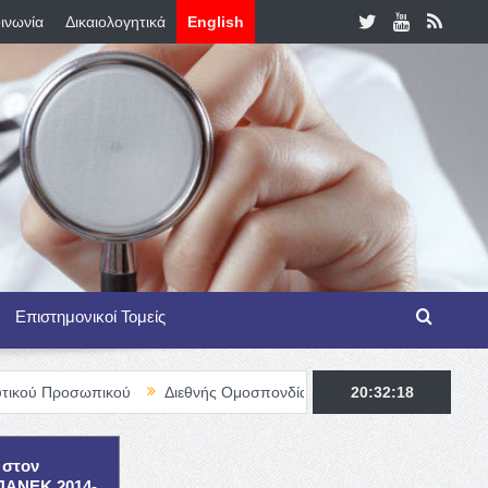
ινωνία
Δικαιολογητικά
English
Επιστημονικοί Τομείς
πικού
Διεθνής Ομοσπονδία Θαλασσαιμίας – TIF Fellowship Progr
20:32:19
 στον
ΕΠΑΝΕΚ 2014-