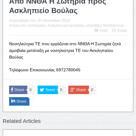
Απο ΝΝΘΑ Η Σωτηρία προς
Ασκληπιείο Βούλας
Αναρτήθηκε στις:
07 November 2018
Ανήκει στις κατηγορίες:
Αιτήματα για αμοιβαίες μετατάξεις Νοσηλευτών
Print
Email
Νοσηλεύτρια ΤΕ που εργάζεται στο ΝΝΘΑ Η Σωτηρία ζητά
αμοιβαία μετάταξη με νοσηλεύτρια ΤΕ του Ασκληπιείου
Βούλας
Τηλέφωνο Επικοινωνίας 6972780045
Share
0
Tweet
0
Share
0
Share
Related Articles