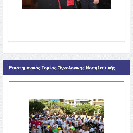
Επιστημονικός Τομέας Ογκολογικής Νοσηλευτικής