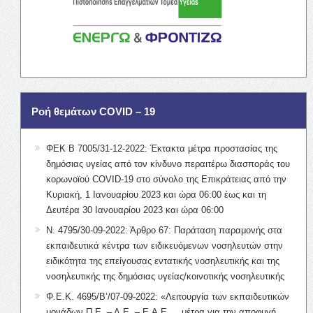
Ροή θεμάτων COVID – 19
ΦΕΚ Β 7005/31-12-2022: Έκτακτα μέτρα προστασίας της
δημόσιας υγείας από τον κίνδυνο περαιτέρω διασποράς του
κορωνοϊού COVID-19 στο σύνολο της Επικράτειας από την
Κυριακή, 1 Ιανουαρίου 2023 και ώρα 06:00 έως και τη
Δευτέρα 30 Ιανουαρίου 2023 και ώρα 06:00
Ν. 4795/30-09-2022: Άρθρο 67: Παράταση παραμονής στα
εκπαιδευτικά κέντρα των ειδικευόμενων νοσηλευτών στην
ειδικότητα της επείγουσας εντατικής νοσηλευτικής και της
νοσηλευτικής της δημόσιας υγείας/κοινοτικής νοσηλευτικής
Φ.Ε.Κ. 4695/Β’/07-09-2022: «Λειτουργία των εκπαιδευτικών
μονάδων Π.Ε. – Δ.Ε. – Ε.Α.Ε. …μέτρα για την αποφυγή