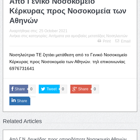
Από Γενικό Νοσοκομείο
Κέρκυρας προς Νοσοκομεία των
Αθηνών
Αναρτήθηκε στις:
25 October 2021
Ανήκει στις κατηγορίες:
Αιτήματα για αμοιβαίες μετατάξεις Νοσηλευτών
Print
Email
Νοσηλεύτρια ΤΕ ζητάει μετάθεση από το Γενικό Νοσοκομείο
Κέρκυρας προς Νοσοκομεία των Αθηνών. τηλ επικοινωνίας
6976731641
Share
0
Tweet
0
Share
0
Share
Related Articles
Από Γ.Ν. Λευκάδας προς οποιοδήποτε Νοσοκομείο Αθηνών