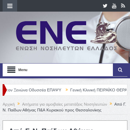
Menu
Ξενώνα Οδυσσέα ΕΠΑΨΥ
Γενική Κλινική ΠΕΙΡΑΪΚΟ ΘΕΡΑΠΕΥΤΗΡΙΟ 
Αρχική
Αιτήματα για αμοιβαίες μετατάξεις Νοσηλευτών
Από Γ.
Ν. Παίδων Αθήνας Π&Α Κυριακού προς Θεσσαλονίκης