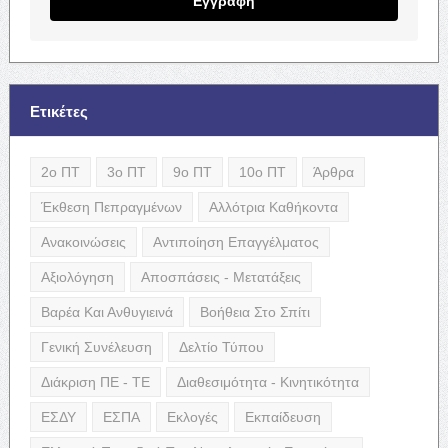
Εγγραφή
Ετικέτες
2ο ΠΤ
3ο ΠΤ
9ο ΠΤ
10ο ΠΤ
Άρθρα
Έκθεση Πεπραγμένων
Αλλότρια Καθήκοντα
Ανακοινώσεις
Αντιποίηση Επαγγέλματος
Αξιολόγηση
Αποσπάσεις - Μετατάξεις
Βαρέα Και Ανθυγιεινά
Βοήθεια Στο Σπίτι
Γενική Συνέλευση
Δελτίο Τύπου
Διάκριση ΠΕ - ΤΕ
Διαθεσιμότητα - Κινητικότητα
ΕΣΔΥ
ΕΣΠΑ
Εκλογές
Εκπαίδευση