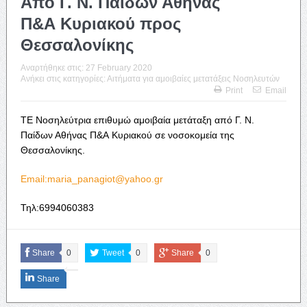
Από Γ. Ν. Παίδων Αθήνας
Π&Α Κυριακού προς
Θεσσαλονίκης
Αναρτήθηκε στις:
27 February 2020
Ανήκει στις κατηγορίες:
Αιτήματα για αμοιβαίες μετατάξεις Νοσηλευτών
Print
Email
ΤΕ Νοσηλεύτρια επιθυμώ αμοιβαία μετάταξη από Γ. Ν.
Παίδων Αθήνας Π&Α Κυριακού σε νοσοκομεία της
Θεσσαλονίκης.
Email:maria_panagiot@yahoo.gr
Τηλ:6994060383
Share
0
Tweet
0
Share
0
Share