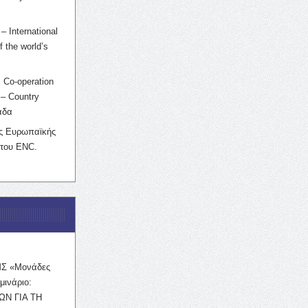
– International
f the world’s
 Co-operation
– Country
άδα
ης Ευρωπαϊκής
 του ENC.
ΜΣ «Μονάδες
μινάριο:
ΩΝ ΓΙΑ ΤΗ