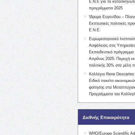
Ε.Ν.Ε για τα κατασκηνωτ
προγράμματα 2025
Ίδρυμα Ευγενίδου – Πλαν
Εκπτωτικές πολιτικές προς
Ε.Ν.Ε.
Ευρωμεσογειακό Ινστιτούτ
Ασφάλειας στις Υπηρεσίες
Εκπαιδευτικό πρόγραμμα 
Απρίλιος 2025: Παροχή ε
πολιτικής 30% στα μέλη 
Κολλέγιο Rene Descartes 
Ειδικό πακέτο οικονομικ
φοίτησης στα Μεταπτυχια
Προγράμματα του Κολλεγί
Διεθνής Επικαιρότητα
WHO/Europe Scientific Ad