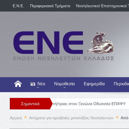
E.N.E.
Περιφερειακά Τμήματα
Νοσηλευτικοί Επιστημονικοί 
Νέα
Νομοθεσία
Εφημερίδα
Περιοδι
Θέση Νοσηλευτή/τριας στον Ξενώνα Οδυσσέα ΕΠΑΨΥ
Σημαντικά
Γενική Κλ
Αρχική
Αιτήματα για αμοιβαίες μετατάξεις Νοσηλευτών
Από