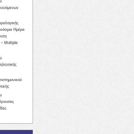
υ
ικευόμενων
υρολογικής
γκόσμια Ημέρα
υνση
– Multiple
υ
ηλευτικής
ιστημονικού
τικής
υ
ίγουσας
ίδας