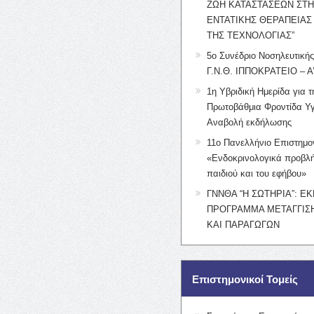
ΖΩΗ ΚΑΤΑΣΤΑΣΕΩΝ ΣΤ
ΕΝΤΑΤΙΚΗΣ ΘΕΡΑΠΕΙΑΣ
ΤΗΣ ΤΕΧΝΟΛΟΓΙΑΣ”
5ο Συνέδριο Νοσηλευτική
Γ.Ν.Θ. ΙΠΠΟΚΡΑΤΕΙΟ – Α
1η Υβριδική Ημερίδα για τ
Πρωτοβάθμια Φροντίδα Υγ
Αναβολή εκδήλωσης
11ο Πανελλήνιο Επιστημο
«Ενδοκρινολογικά προβλή
παιδιού και του εφήβου»
ΓΝΝΘΑ “Η ΣΩΤΗΡΙΑ”: Ε
ΠΡΟΓΡΑΜΜΑ ΜΕΤΑΓΓΙΣΗ
ΚΑΙ ΠΑΡΑΓΩΓΩΝ
Επιστημονικοί Τομείς