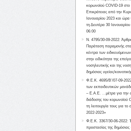
κορωνοϊού COVID-19 στο 
Επικράτειας από την Κυρι
Ιανουαρίου 2023 και ώρα 
τη Δευτέρα 30 Ιανουαρίου
06:00
Ν. 4795/30-09-2022: Άρθρ
Παράταση παραμονής στα
κέντρα των ειδικευόμενω
στην ειδικότητα της επείγ
νοσηλευτικής και της νοση
δημόσιας υγείας/κοινοτική
Φ.Ε.Κ. 4695/Β’/07-09-2022
των εκπαιδευτικών μονάδ
– Ε.Α.Ε. …μέτρα για την
διάδοσης του κορωνοϊού 
τη λειτουργία τους για το 
2022-2023»
Φ.Ε.Κ. 3367/30-06-2022: 
προστασίας της δημόσιας 