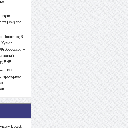
ικά
ητάριο:
 τα μέλη της
ο Ποιότητας &
 Υγείας:
Φεβρουάριος –
κπτωτικής
της ΕΝΕ
– Ε.Ν.Ε.:
ών προνομίων
κά
ου.
visory Board: