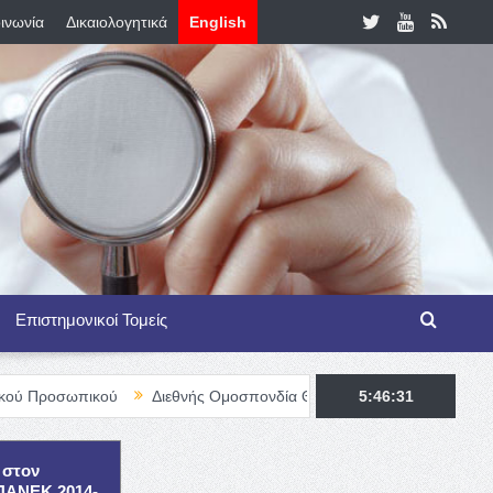
ινωνία
Δικαιολογητικά
English
Επιστημονικοί Τομείς
κού
Διεθνής Ομοσπονδία Θαλασσαιμίας – TIF Fellowship Program
5:46:32
 στον
ΕΠΑΝΕΚ 2014-