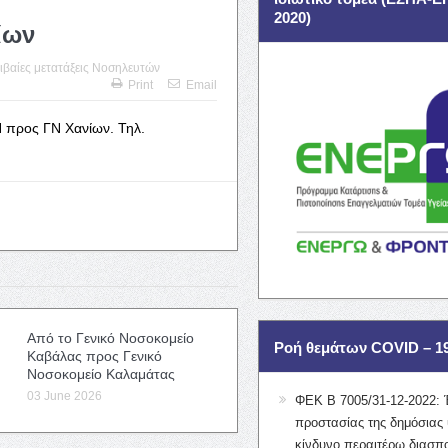
2020)
ίων
ιβαίες μετατάξεις Νοσηλευτών
Print
Email
 προς ΓΝ Χανίων. Τηλ.
Από το Γενικό Νοσοκομείο
Ροή θεμάτων COVID – 1
Καβάλας προς Γενικό
Νοσοκομείο Καλαμάτας
03 June 2026
ΦΕΚ Β 7005/31-12-2022: 
προστασίας της δημόσιας 
κίνδυνο περαιτέρω διασπ