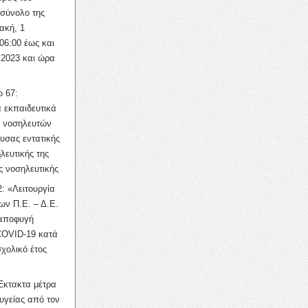
σύνολο της
ακή, 1
06:00 έως και
 2023 και ώρα
ο 67:
 εκπαιδευτικά
ν νοσηλευτών
ουσας εντατικής
λευτικής της
ς νοσηλευτικής
: «Λειτουργία
ων Π.Ε. – Δ.Ε.
 αποφυγή
COVID-19 κατά
σχολικό έτος
Έκτακτα μέτρα
υγείας από τον