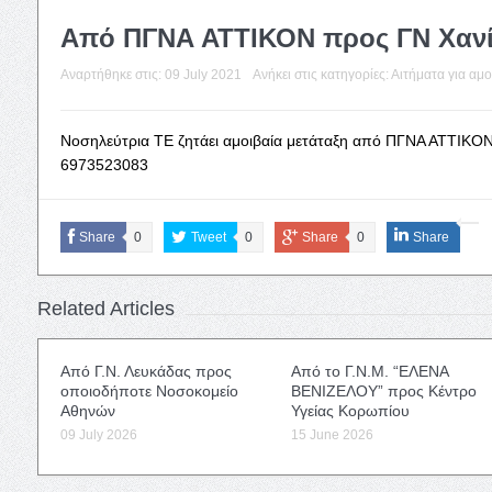
Από ΠΓΝΑ ΑΤΤΙΚΟΝ προς ΓΝ Χαν
Αναρτήθηκε στις:
09 July 2021
Ανήκει στις κατηγορίες:
Αιτήματα για αμο
Νοσηλεύτρια ΤΕ ζητάει αμοιβαία μετάταξη από ΠΓΝΑ ΑΤΤΙΚΟΝ
6973523083
Share
0
Tweet
0
Share
0
Share
Related Articles
Από Γ.Ν. Λευκάδας προς
Από το Γ.Ν.Μ. “ΕΛΕΝΑ
οποιοδήποτε Νοσοκομείο
ΒΕΝΙΖΕΛΟΥ” προς Κέντρο
Αθηνών
Υγείας Κορωπίου
09 July 2026
15 June 2026