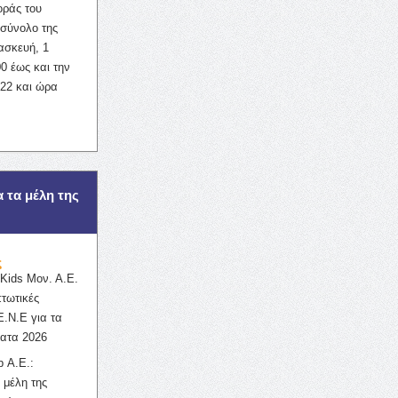
οράς του
σύνολο της
ασκευή, 1
0 έως και την
022 και ώρα
α τα μέλη της
ς
ids Μον. Α.Ε.
πτωτικές
Ε.Ν.Ε για τα
ατα 2026
 Α.Ε.:
 μέλη της