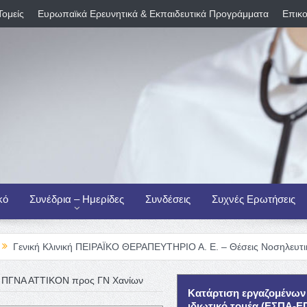
Τομείς
Ευρωπαϊκά Ερευνητικά & Εκπαιδευτικά Προγράμματα
Επικο
κό
Συνέδρια – Ημερίδες
Συνδέσεις
Συχνές Ερωτήσεις
ινική ΠΕΙΡΑΪΚΟ ΘΕΡΑΠΕΥΤΗΡΙΟ Α. Ε. – Θέσεις Νοσηλευτικού Προσωπι
 ΠΓΝΑ ΑΤΤΙΚΟΝ προς ΓΝ Χανίων
Κατάρτιση εργαζομένων
ιδιωτικό τομέα (ΕΣΠΑ-