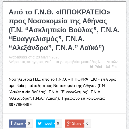
Από το Γ.Ν.Θ. «ΙΠΠΟΚΡΑΤΕΙΟ»
προς Νοσοκομεία της Αθήνας
(Γ.Ν. “Ασκληπιείο Βούλας”, Γ.Ν.Α.
“Ευαγγελισμός”, Γ.Ν.Α.
“Αλεξάνδρα”, Γ.Ν.Α.” Λαϊκό”)
Αναρτήθηκε στις:
23 March 2026
Ανήκει στις κατηγορίες:
Αιτήματα για αμοιβαίες μετατάξεις Νοσηλευτών
Print
Email
Νοσηλεύτρια Π.Ε. από το Γ.Ν.Θ. «ΙΠΠΟΚΡΑΤΕΙΟ» επιθυμώ
αμοιβαία μετάταξη προς Νοσοκομεία της Αθήνας (Γ.Ν.
“Ασκληπιείο Βούλας”, Γ.Ν.Α. “Ευαγγελισμός”, Γ.Ν.Α.
“Αλεξάνδρα”, Γ.Ν.Α.” Λαϊκό”). Τηλέφωνο επικοινωνίας:
6977856499
Share
0
Tweet
0
Share
0