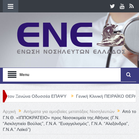
Menu
 Ξενώνα Οδυσσέα ΕΠΑΨΥ
Γενική Κλινική ΠΕΙΡΑΪΚΟ ΘΕΡΑΠΕΥΤΗΡΙΟ 
Αρχική
Αιτήματα για αμοιβαίες μετατάξεις Νοσηλευτών
Από το
Γ.Ν.Θ. «ΙΠΠΟΚΡΑΤΕΙΟ» προς Νοσοκομεία της Αθήνας (Γ.Ν.
“Ασκληπιείο Βούλας”, Γ.Ν.Α. “Ευαγγελισμός”, Γ.Ν.Α. “Αλεξάνδρα”,
Γ.Ν.Α.” Λαϊκό”)