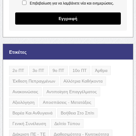
Επιβεβαίωση για να λαμβάνετε νέα και ενημερώσεις.
Εγγραφή
Ετικέτες
2ο ΠΤ
3ο ΠΤ
9ο ΠΤ
10ο ΠΤ
Άρθρα
Έκθεση Πεπραγμένων
Αλλότρια Καθήκοντα
Ανακοινώσεις
Αντιποίηση Επαγγέλματος
Αξιολόγηση
Αποσπάσεις - Μετατάξεις
Βαρέα Και Ανθυγιεινά
Βοήθεια Στο Σπίτι
Γενική Συνέλευση
Δελτίο Τύπου
Διάκριση ΠΕ - ΤΕ
Διαθεσιμότητα - Κινητικότητα