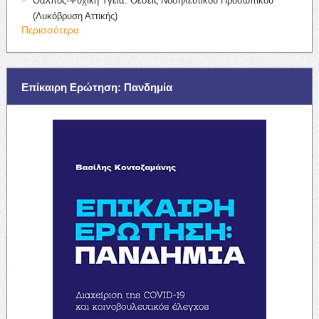
Θάλπος-Ψυχική Υγεία: Θέσεις Νοσηλευτικού Προσωπικού
(Λυκόβρυση Αττικής)
Περισσότερα
Επίκαιρη Ερώτηση: Πανδημία