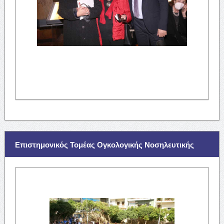
Επιστημονικός Τομέας Ογκολογικής Νοσηλευτικής