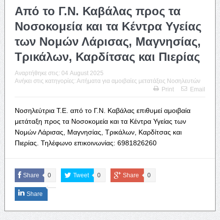
Από το Γ.Ν. Καβάλας προς τα
Νοσοκομεία και τα Κέντρα Υγείας
των Νομών Λάρισας, Μαγνησίας,
Τρικάλων, Καρδίτσας και Πιερίας
Αναρτήθηκε στις:
04 August 2025
Ανήκει στις κατηγορίες:
Αιτήματα για αμοιβαίες μετατάξεις Νοσηλευτών
Print
Email
Νοσηλεύτρια Τ.Ε. από το Γ.Ν. Καβάλας επιθυμεί αμοιβαία
μετάταξη προς τα Νοσοκομεία και τα Κέντρα Υγείας των
Νομών Λάρισας, Μαγνησίας, Τρικάλων, Καρδίτσας και
Πιερίας. Τηλέφωνο επικοινωνίας: 6981826260
Share
0
Tweet
0
Share
0
Share