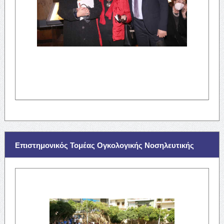
Επιστημονικός Τομέας Ογκολογικής Νοσηλευτικής