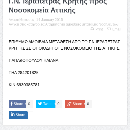
Γ.Ν. Ιεράπετρας Κρήτης προς
Νοσοκομεία Αττικής
Αναρτήθηκε στις:
14 January 2015
Ανήκει στις κατηγορίες:
Αιτήματα για αμοιβαίες μετατάξεις Νοσηλευτών
Print
Email
ΕΠΙΘΥΜΩ ΑΜΟΙΒΑΙΑ ΜΕΤΑΘΕΣΗ ΑΠΟ ΤΟ Γ.Ν ΙΕΡΑΠΕΤΡΑΣ
ΚΡΗΤΗΣ ΣΕ ΟΠΟΙΟΔΗΠΟΤΕ ΝΟΣΟΚΟΜΕΙΟ ΤΗΣ ΑΤΤΙΚΗΣ.
ΠΑΠΑΔΟΠΟΥΛΟΥ ΗΛΙΑΝΑ
ΤΗΛ 284201825
KIN 6930385781
Share
0
Tweet
0
Share
0
Share