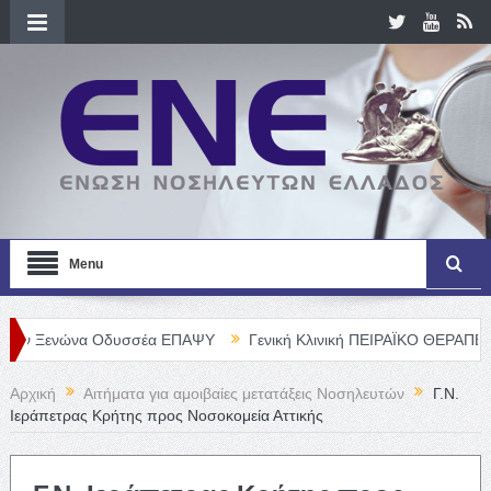
Menu
νώνα Οδυσσέα ΕΠΑΨΥ
Γενική Κλινική ΠΕΙΡΑΪΚΟ ΘΕΡΑΠΕΥΤΗΡΙΟ Α.
Αρχική
Αιτήματα για αμοιβαίες μετατάξεις Νοσηλευτών
Γ.Ν.
Ιεράπετρας Κρήτης προς Νοσοκομεία Αττικής