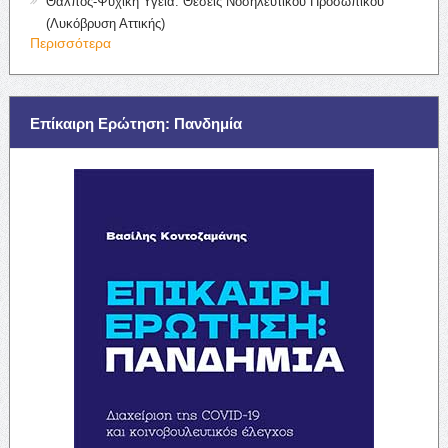
Θάλπος-Ψυχική Υγεία: Θέσεις Νοσηλευτικού Προσωπικού
(Λυκόβρυση Αττικής)
Περισσότερα
Επίκαιρη Ερώτηση: Πανδημία