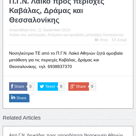
Π.Γ.Ν. Λαϊκό προς περιοχές
Καβάλας, Δράμας και
Θεσσαλονίκης
Αναρτήθηκε στις:
11 September 2015
Ανήκει στις κατηγορίες:
Αιτήματα για αμοιβαίες μετατάξεις Νοσηλευτών
Print
Email
Νοσηλεύτρια ΤΕ από το Π.Γ.Ν. Λαϊκό Αθηνών ζητά αμοιβαία
μετάθεση για τις περιοχές Καβάλας, Δράμας και
Θεσσαλονίκης. τηλ: 6938837370
Share
0
Tweet
0
Share
0
Share
Related Articles
Από Γ.Ν. Λευκάδας προς οποιοδήποτε Νοσοκομείο Αθηνών