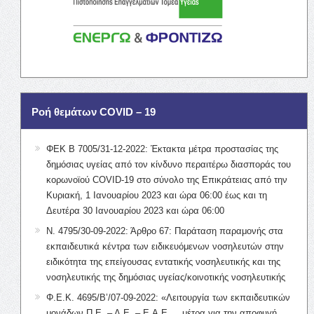
Ροή θεμάτων COVID – 19
ΦΕΚ Β 7005/31-12-2022: Έκτακτα μέτρα προστασίας της
δημόσιας υγείας από τον κίνδυνο περαιτέρω διασποράς του
κορωνοϊού COVID-19 στο σύνολο της Επικράτειας από την
Κυριακή, 1 Ιανουαρίου 2023 και ώρα 06:00 έως και τη
Δευτέρα 30 Ιανουαρίου 2023 και ώρα 06:00
Ν. 4795/30-09-2022: Άρθρο 67: Παράταση παραμονής στα
εκπαιδευτικά κέντρα των ειδικευόμενων νοσηλευτών στην
ειδικότητα της επείγουσας εντατικής νοσηλευτικής και της
νοσηλευτικής της δημόσιας υγείας/κοινοτικής νοσηλευτικής
Φ.Ε.Κ. 4695/Β’/07-09-2022: «Λειτουργία των εκπαιδευτικών
μονάδων Π.Ε. – Δ.Ε. – Ε.Α.Ε. …μέτρα για την αποφυγή