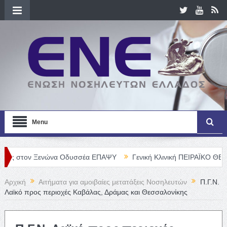
Menu
ον Ξενώνα Οδυσσέα ΕΠΑΨΥ
Γενική Κλινική ΠΕΙΡΑΪΚΟ ΘΕΡΑΠΕΥΤΗΡ
Αρχική
Αιτήματα για αμοιβαίες μετατάξεις Νοσηλευτών
Π.Γ.Ν.
Λαϊκό προς περιοχές Καβάλας, Δράμας και Θεσσαλονίκης