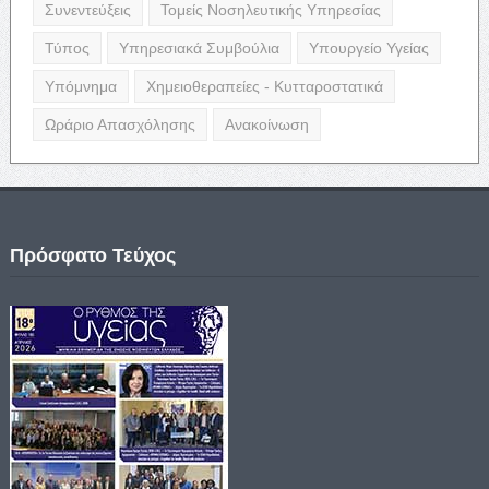
Συνεντεύξεις
Τομείς Νοσηλευτικής Υπηρεσίας
Τύπος
Υπηρεσιακά Συμβούλια
Υπουργείο Υγείας
Υπόμνημα
Χημειοθεραπείες - Κυτταροστατικά
Ωράριο Απασχόλησης
Ανακοίνωση
Πρόσφατο Τεύχος