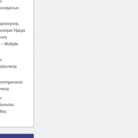
υ
ικευόμενων
υρολογικής
γκόσμια Ημέρα
υνση
– Multiple
υ
ηλευτικής
ιστημονικού
τικής
υ
ίγουσας
ίδας