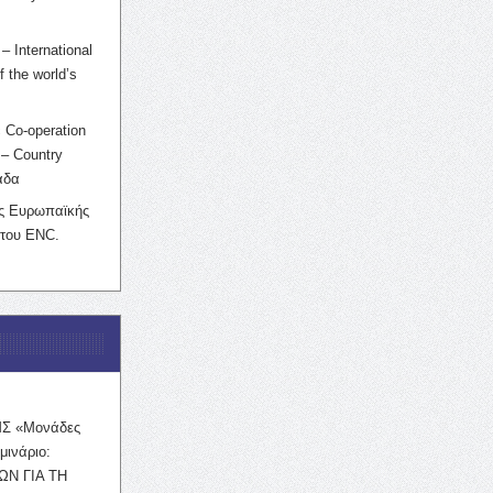
– International
f the world’s
 Co-operation
– Country
άδα
ης Ευρωπαϊκής
 του ENC.
ΜΣ «Μονάδες
μινάριο:
ΩΝ ΓΙΑ ΤΗ