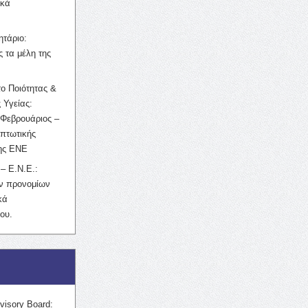
ικά
ητάριο:
 τα μέλη της
ο Ποιότητας &
 Υγείας:
Φεβρουάριος –
κπτωτικής
της ΕΝΕ
– Ε.Ν.Ε.:
ών προνομίων
κά
ου.
visory Board: