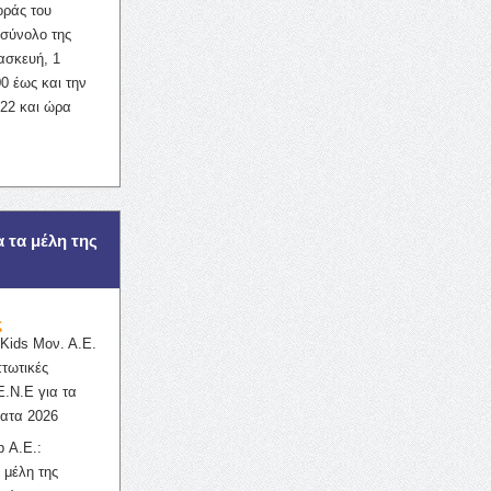
οράς του
σύνολο της
ασκευή, 1
0 έως και την
022 και ώρα
α τα μέλη της
ς
ids Μον. Α.Ε.
πτωτικές
Ε.Ν.Ε για τα
ατα 2026
 Α.Ε.:
 μέλη της