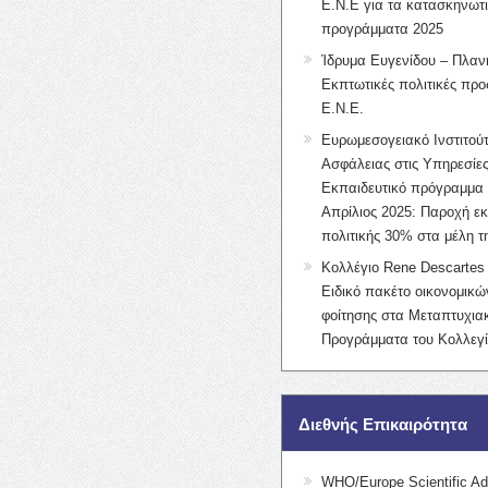
Ε.Ν.Ε για τα κατασκηνωτ
προγράμματα 2025
Ίδρυμα Ευγενίδου – Πλαν
Εκπτωτικές πολιτικές προς
Ε.Ν.Ε.
Ευρωμεσογειακό Ινστιτούτ
Ασφάλειας στις Υπηρεσίες
Εκπαιδευτικό πρόγραμμα 
Απρίλιος 2025: Παροχή ε
πολιτικής 30% στα μέλη 
Κολλέγιο Rene Descartes 
Ειδικό πακέτο οικονομικ
φοίτησης στα Μεταπτυχια
Προγράμματα του Κολλεγί
Διεθνής Επικαιρότητα
WHO/Europe Scientific Ad