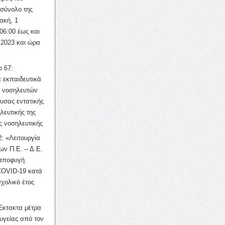
σύνολο της
ακή, 1
06:00 έως και
 2023 και ώρα
ο 67:
 εκπαιδευτικά
ν νοσηλευτών
ουσας εντατικής
λευτικής της
ς νοσηλευτικής
: «Λειτουργία
ων Π.Ε. – Δ.Ε.
 αποφυγή
COVID-19 κατά
σχολικό έτος
Έκτακτα μέτρα
υγείας από τον