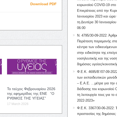
Download PDF
κορωνοϊού COVID-19 στο 
Επικράτειας από την Κυρι
Ιανουαρίου 2023 και ώρα 
τη Δευτέρα 30 Ιανουαρίου
06:00
Ν. 4795/30-09-2022: Άρθρ
Παράταση παραμονής στα
κέντρα των ειδικευόμενω
στην ειδικότητα της επείγ
νοσηλευτικής και της νοση
δημόσιας υγείας/κοινοτική
Φ.Ε.Κ. 4695/Β’/07-09-2022
των εκπαιδευτικών μονάδ
– Ε.Α.Ε. …μέτρα για την
Το τεύχος Φεβρουαρίου 2026
διάδοσης του κορωνοϊού 
της εφημερίδας της ΕΝΕ “Ο
τη λειτουργία τους για το 
ΡΥΘΜΟΣ ΤΗΣ ΥΓΕΙΑΣ”
2022-2023»
17 March 2026
Φ.Ε.Κ. 3367/30-06-2022: 
προστασίας της δημόσιας 