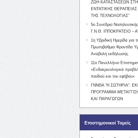
ΖΩΗ ΚΑΤΑΣΤΑΣΕΩΝ ΣΤ
ΕΝΤΑΤΙΚΗΣ ΘΕΡΑΠΕΙΑΣ
ΤΗΣ ΤΕΧΝΟΛΟΓΙΑΣ”
5ο Συνέδριο Νοσηλευτική
Γ.Ν.Θ. ΙΠΠΟΚΡΑΤΕΙΟ – Α
1η Υβριδική Ημερίδα για τ
Πρωτοβάθμια Φροντίδα Υγ
Αναβολή εκδήλωσης
11ο Πανελλήνιο Επιστημο
«Ενδοκρινολογικά προβλή
παιδιού και του εφήβου»
ΓΝΝΘΑ “Η ΣΩΤΗΡΙΑ”: Ε
ΠΡΟΓΡΑΜΜΑ ΜΕΤΑΓΓΙΣΗ
ΚΑΙ ΠΑΡΑΓΩΓΩΝ
Επιστημονικοί Τομείς