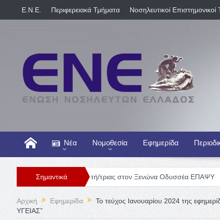
E.N.E.
Περιφερειακά Τμήματα
Νοσηλευτικοί Επιστημονικοί 
Νέα
Νομοθεσία
Εφημερίδα
Περιοδι
Θέση Νοσηλευτή/τριας στον Ξενώνα Οδυσσέα ΕΠΑΨΥ
Σημαντικά
Γενική Κλ
Αρχική
Εφημερίδα
Το τεύχος Ιανουαρίου 2024 της εφημ
ΥΓΕΙΑΣ”