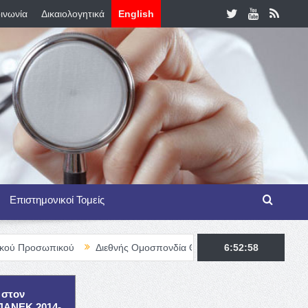
ινωνία
Δικαιολογητικά
English
Επιστημονικοί Τομείς
κού
Διεθνής Ομοσπονδία Θαλασσαιμίας – TIF Fellowship Program
6:52:59
 στον
ΕΠΑΝΕΚ 2014-