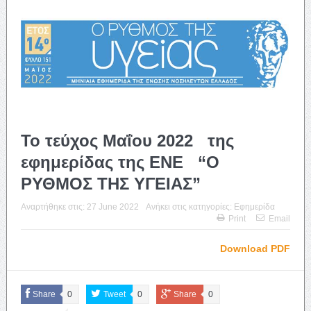
Το τεύχος Μαΐου 2022 της
εφημερίδας της ΕΝΕ “Ο
ΡΥΘΜΟΣ ΤΗΣ ΥΓΕΙΑΣ”
Αναρτήθηκε στις:
27 June 2022
Ανήκει στις κατηγορίες:
Εφημερίδα
Print
Email
Download PDF
Share
0
Tweet
0
Share
0