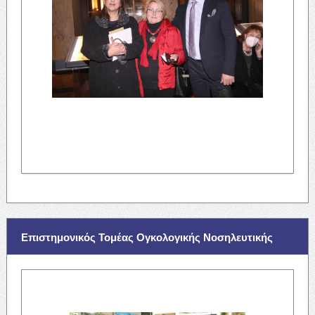
Επιστημονικός Τομέας Ογκολογικής Νοσηλευτικής