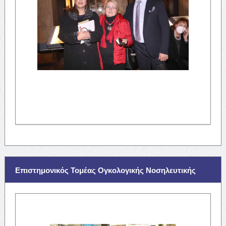
Επιστημονικός Τομέας Ογκολογικής Νοσηλευτικής