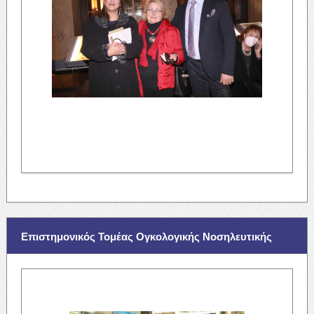
Επιστημονικός Τομέας Ογκολογικής Νοσηλευτικής