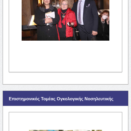
Επιστημονικός Τομέας Ογκολογικής Νοσηλευτικής