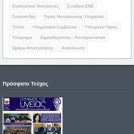
Στρατιωτικοί Νοσηλευτές
Συνέδρια ΕΝΕ
Συνεντεύξεις
Τομείς Νοσηλευτικής Υπηρεσίας
Τύπος
Υπηρεσιακά Συμβούλια
Υπουργείο Υγείας
Υπόμνημα
Χημειοθεραπείες - Κυτταροστατικά
Ωράριο Απασχόλησης
Ανακοίνωση
Πρόσφατο Τεύχος