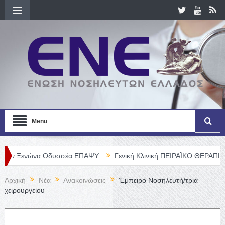
Menu
να Οδυσσέα ΕΠΑΨΥ
Γενική Κλινική ΠΕΙΡΑΪΚΟ ΘΕΡΑΠΕΥΤΗΡΙΟ Α. Ε.
Αρχική
Νέα
Ανακοινώσεις
Έμπειρο Νοσηλευτή/τρια
χειρουργείου