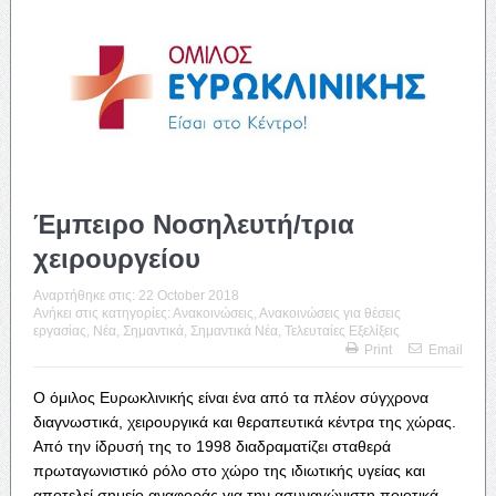
Έμπειρο Νοσηλευτή/τρια
χειρουργείου
Αναρτήθηκε στις:
22 October 2018
Ανήκει στις κατηγορίες:
Ανακοινώσεις
,
Ανακοινώσεις για θέσεις
εργασίας
,
Νέα
,
Σημαντικά
,
Σημαντικά Νέα
,
Τελευταίες Εξελίξεις
Print
Email
Ο όμιλος Ευρωκλινικής είναι ένα από τα πλέον σύγχρονα
διαγνωστικά, χειρουργικά και θεραπευτικά κέντρα της χώρας.
Από την ίδρυσή της το 1998 διαδραματίζει σταθερά
πρωταγωνιστικό ρόλο στο χώρο της ιδιωτικής υγείας και
αποτελεί σημείο αναφοράς για την ασυναγώνιστη ποιοτικά