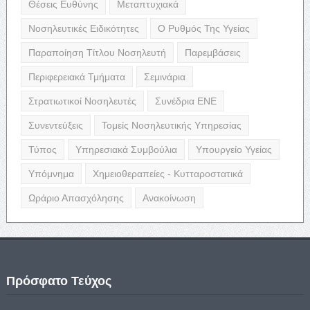
Θέσεις Ευθύνης
Μεταπτυχιακά
Νοσηλευτικές Ειδικότητες
Ο Ρυθμός Της Υγείας
Παραποίηση Τίτλου Νοσηλευτή
Παρεμβάσεις
Περιφερειακά Τμήματα
Σεμινάρια
Στρατιωτικοί Νοσηλευτές
Συνέδρια ΕΝΕ
Συνεντεύξεις
Τομείς Νοσηλευτικής Υπηρεσίας
Τύπος
Υπηρεσιακά Συμβούλια
Υπουργείο Υγείας
Υπόμνημα
Χημειοθεραπείες - Κυτταροστατικά
Ωράριο Απασχόλησης
Ανακοίνωση
Πρόσφατο Τεύχος