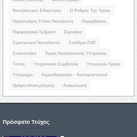
Νοσηλευτικές Ειδικότητες
Ο Ρυθμός Της Υγείας
Παραποίηση Τίτλου Νοσηλευτή
Παρεμβάσεις
Περιφερειακά Τμήματα
Σεμινάρια
Στρατιωτικοί Νοσηλευτές
Συνέδρια ΕΝΕ
Συνεντεύξεις
Τομείς Νοσηλευτικής Υπηρεσίας
Τύπος
Υπηρεσιακά Συμβούλια
Υπουργείο Υγείας
Υπόμνημα
Χημειοθεραπείες - Κυτταροστατικά
Ωράριο Απασχόλησης
Ανακοίνωση
Πρόσφατο Τεύχος