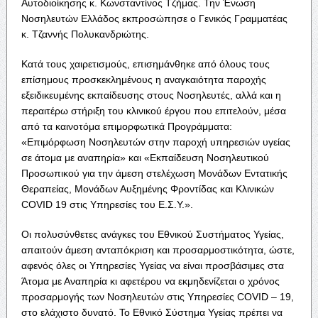
Αυτοδιοίκησης κ. Κωνσταντίνος Τζήμας. Την Ένωση
Νοσηλευτών Ελλάδος εκπροσώπησε ο Γενικός Γραμματέας
κ. Τζαννής Πολυκανδριώτης.
Κατά τους χαιρετισμούς, επισημάνθηκε από όλους τους
επίσημους προσκεκλημένους η αναγκαιότητα παροχής
εξειδικευμένης εκπαίδευσης στους Νοσηλευτές, αλλά και η
περαιτέρω στήριξη του κλινικού έργου που επιτελούν, μέσα
από τα καινοτόμα επιμορφωτικά Προγράμματα:
«Επιμόρφωση Νοσηλευτών στην παροχή υπηρεσιών υγείας
σε άτομα με αναπηρία» και «Εκπαίδευση Νοσηλευτικού
Προσωπικού για την άμεση στελέχωση Μονάδων Εντατικής
Θεραπείας, Μονάδων Αυξημένης Φροντίδας και Κλινικών
COVID 19 στις Υπηρεσίες του Ε.Σ.Υ.».
Οι πολυσύνθετες ανάγκες του Εθνικού Συστήματος Υγείας,
απαιτούν άμεση ανταπόκριση και προσαρμοστικότητα, ώστε,
αφενός όλες οι Υπηρεσίες Υγείας να είναι προσβάσιμες στα
Άτομα με Αναπηρία κι αφετέρου να εκμηδενίζεται ο χρόνος
προσαρμογής των Νοσηλευτών στις Υπηρεσίες COVID – 19,
στο ελάχιστο δυνατό. Το Εθνικό Σύστημα Υγείας πρέπει να