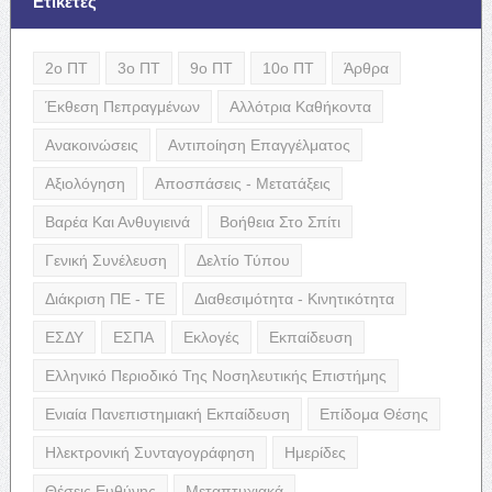
Ετικέτες
2ο ΠΤ
3ο ΠΤ
9ο ΠΤ
10ο ΠΤ
Άρθρα
Έκθεση Πεπραγμένων
Αλλότρια Καθήκοντα
Ανακοινώσεις
Αντιποίηση Επαγγέλματος
Αξιολόγηση
Αποσπάσεις - Μετατάξεις
Βαρέα Και Ανθυγιεινά
Βοήθεια Στο Σπίτι
Γενική Συνέλευση
Δελτίο Τύπου
Διάκριση ΠΕ - ΤΕ
Διαθεσιμότητα - Κινητικότητα
ΕΣΔΥ
ΕΣΠΑ
Εκλογές
Εκπαίδευση
Ελληνικό Περιοδικό Της Νοσηλευτικής Επιστήμης
Ενιαία Πανεπιστημιακή Εκπαίδευση
Επίδομα Θέσης
Ηλεκτρονική Συνταγογράφηση
Ημερίδες
Θέσεις Ευθύνης
Μεταπτυχιακά