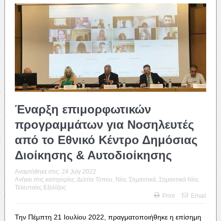
Έναρξη επιμορφωτικών
προγραμμάτων για Νοσηλευτές
από το Εθνικό Κέντρο Δημόσιας
Διοίκησης & Αυτοδιοίκησης
Αναρτήθηκε στις:
24 July 2022
Ανήκει στις κατηγορίες:
Δελτία Τύπου
,
Νέα
,
Σημαντικά
,
Σημαντικά Νέα
,
Τελευταίες Εξελίξεις
Print
Email
Την Πέμπτη 21 Ιουλίου 2022, πραγματοποιήθηκε η επίσημη