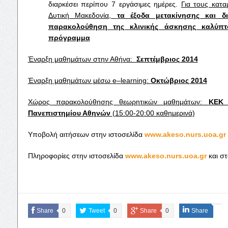
διαρκέσει περίπου 7 εργάσιμες ημέρες.
Για τους κατα
Δυτική Μακεδονία,
τα έξοδα μετακίνησης και δ
παρακολούθηση της κλινικής άσκησης καλύπτ
πρόγραμμα
Έναρξη μαθημάτων στην Αθήνα:
Σεπτέμβριος 2014
Έναρξη μαθημάτων μέσω
e
–
learning
:
Οκτώβριος 2014
Χώρος παρακολούθησης θεωρητικών μαθημάτων:
ΚΕΚ 
Πανεπιστημίου Αθηνών
(15:00-20:00 καθημερινά)
Υποβολή αιτήσεων στην ιστοσελίδα
www.akeso.nurs.uoa.gr
Πληροφορίες στην ιστοσελίδα
www.akeso.nurs.uoa.gr
και σ
Share
0
Tweet
0
Share
0
Share