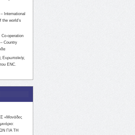
– International
f the world’s
 Co-operation
– Country
άδα
ης Ευρωπαϊκής
 του ENC.
ΜΣ «Μονάδες
μινάριο:
ΩΝ ΓΙΑ ΤΗ