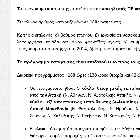
Το πρόγραμμα κατάρτισης απευθύνεται σε
νοσηλευτές ΠΕ κα
Συνολικός αριθμός καταρτιζομένων :
120
νοσηλευτές
Κριτήρια επιλογής
: α) Βαθμός πτυχίου, β) εργασία σε νοσοκομ
λειτουργήσει μονάδα κατ’ οίκον φροντίδας υγείας, γ) συ
πρόγραμμα κατάρτισης για το 2014, δ) έτη προϋπηρεσίας, ε)
Το πρόγραμμα κατάρτισης είναι επιδοτούμενο προς τους
Διάρκεια προγράμματος :
180
ώρες (138 ώρες θεωρία και 42 
Θα πραγματοποιηθούν
3 κύκλοι θεωρητικής εκπαίδ
από την Αττική
(Ν. Αθηνών, Ν. Ανατολικής Αττικής, Ν. 
κύκλοι εξ’ αποστάσεως εκπαίδευσης (
e
–
learning
)
Δυτική Μακεδονία
(Ν. Θεσσαλονίκης, Ν. Ημαθίας, Ν. 
Σερρών, Ν. Χαλκιδικής, Ν. Γρεβενών, Ν. Καστοριάς, Ν. 
Η κλινική άσκηση θα πραγματοποιηθεί στην Αθήνα γι
διάφορες δομές παροχής κατ’ οίκον φροντίδας και 