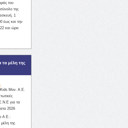
οράς του
σύνολο της
ασκευή, 1
0 έως και την
022 και ώρα
α τα μέλη της
ς
ids Μον. Α.Ε.
πτωτικές
Ε.Ν.Ε για τα
ατα 2026
 Α.Ε.:
 μέλη της