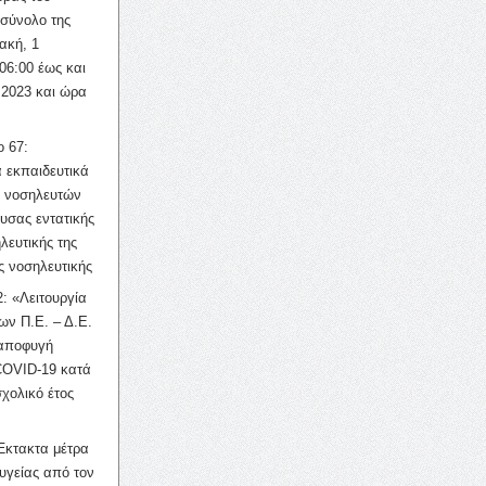
σύνολο της
ακή, 1
06:00 έως και
 2023 και ώρα
ο 67:
 εκπαιδευτικά
ν νοσηλευτών
ουσας εντατικής
λευτικής της
ς νοσηλευτικής
: «Λειτουργία
ων Π.Ε. – Δ.Ε.
 αποφυγή
COVID-19 κατά
σχολικό έτος
Έκτακτα μέτρα
υγείας από τον