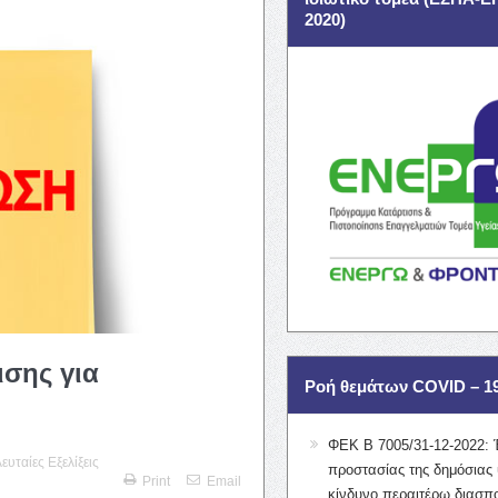
2020)
σης για
Ροή θεμάτων COVID – 1
ΦΕΚ Β 7005/31-12-2022: 
λευταίες Εξελίξεις
προστασίας της δημόσιας 
Print
Email
κίνδυνο περαιτέρω διασπ