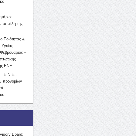
ικά
ητάριο:
 τα μέλη της
ο Ποιότητας &
 Υγείας:
Φεβρουάριος –
κπτωτικής
της ΕΝΕ
– Ε.Ν.Ε.:
ών προνομίων
κά
ου.
visory Board: