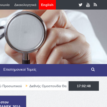
ινωνία
Δικαιολογητικά
English
Επιστημονικοί Τομείς
ύ
Διεθνής Ομοσπονδία Θαλασσαιμίας – TIF Fellowship Programme
17:02:50
 στον
ΕΠΑΝΕΚ 2014-