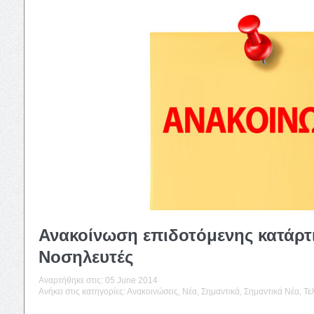
Ανακοίνωση επιδοτόμενης κατάρτι
Νοσηλευτές
Αναρτήθηκε στις:
05 June 2014
Ανήκει στις κατηγορίες:
Ανακοινώσεις
,
Νέα
,
Σημαντικά
,
Σημαντικά Νέα
,
Τε