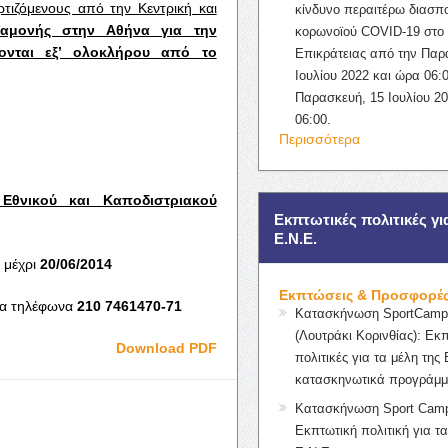
ρτιζόμενους από την Κεντρική και
κίνδυνο περαιτέρω διασπ
ιαμονής στην Αθήνα για την
κορωνοϊού COVID-19 στο 
ονται εξ’ ολοκλήρου από το
Επικράτειας από την Παρ
Ιουλίου 2022 και ώρα 06:0
Παρασκευή, 15 Ιουλίου 2
06:00.
Περισσότερα
Εθνικού και Καποδιστριακού
Εκπτωτικές πολιτικές γι
Ε.Ν.Ε.
μέχρι
20/06/2014
Εκπτώσεις & Προσφορέ
τα τηλέφωνα
210 7461470-71
Κατασκήνωση SportCampK
(Λουτράκι Κορινθίας): Εκ
Download PDF
πολιτικές για τα μέλη της 
κατασκηνωτικά προγράμμ
Κατασκήνωση Sport Camp
Εκπτωτική πολιτική για τα