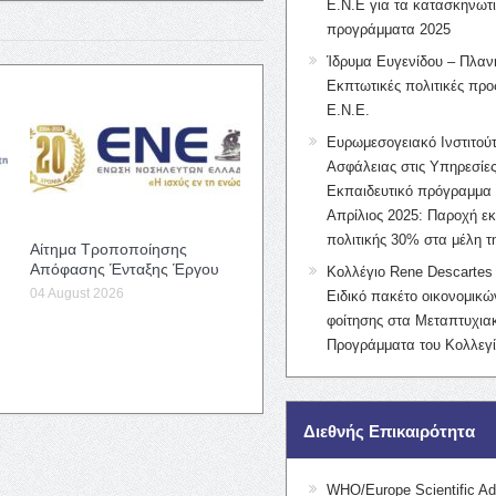
Ε.Ν.Ε για τα κατασκηνωτ
προγράμματα 2025
Ίδρυμα Ευγενίδου – Πλαν
Εκπτωτικές πολιτικές προς
Ε.Ν.Ε.
Ευρωμεσογειακό Ινστιτούτ
Ασφάλειας στις Υπηρεσίες
Εκπαιδευτικό πρόγραμμα 
Απρίλιος 2025: Παροχή ε
πολιτικής 30% στα μέλη 
Αίτημα Τροποποίησης
Απόφασης Ένταξης Έργου
Κολλέγιο Rene Descartes 
04 August 2026
Ειδικό πακέτο οικονομικ
φοίτησης στα Μεταπτυχια
Προγράμματα του Κολλεγί
Διεθνής Επικαιρότητα
WHO/Europe Scientific Ad