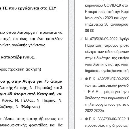
κορωνοϊού COVID-19 στο 
ι ΤΕ που εργάζονται στο ΕΣΥ
Επικράτειας από την Κυρι
Ιανουαρίου 2023 και ώρα 
τη Δευτέρα 30 Ιανουαρίου
06:00
είο όπου λειτουργεί ή πρόκειται να
μμετοχή σε έως και ένα επιπλέον
Ν. 4795/30-09-2022: Άρθρ
 γνώση αγγλικής γλώσσας
Παράταση παραμονής στα
κέντρα των ειδικευόμενω
 καταρτιζόμενους.
στην ειδικότητα της επείγ
νοσηλευτικής και της νοση
ώρες πρακτική άσκηση)
δημόσιας υγείας/κοινοτική
Φ.Ε.Κ. 4695/Β’/07-09-2022
ευσης στην Αθήνα για 75 άτομα
των εκπαιδευτικών μονάδ
Δυτικής Αττικής, Ν. Πειραιώς) και
2
– Ε.Α.Ε. …μέτρα για την
 για 45 άτομα από Κεντρική και
διάδοσης του κορωνοϊού 
Κιλκίς, Ν. Πέλλας, Ν. Πιερίας, Ν.
τη λειτουργία τους για το 
Κοζάνης, Ν. Φλώρινας)
2022-2023»
α όλους τους καταρτιζόμενους σε
Φ.Ε.Κ. 3367/30-06-2022: 
ανακουφιστικής φροντίδας και θα
προστασίας της δημόσιας 