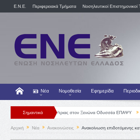
E.N.E.
Περιφερειακά Τμήματα
Νοσηλευτικοί Επιστημονικοί 
Νέα
Νομοθεσία
Εφημερίδα
Περιοδι
έση Νοσηλευτή/τριας στον Ξενώνα Οδυσσέα ΕΠΑΨΥ
Σημαντικά
Γενική Κλιν
Αρχική
Νέα
Ανακοινώσεις
Ανακοίνωση επιδοτόμενης κα