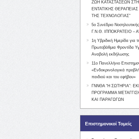
ΖΩΗ ΚΑΤΑΣΤΑΣΕΩΝ ΣΤ
ΕΝΤΑΤΙΚΗΣ ΘΕΡΑΠΕΙΑΣ
ΤΗΣ ΤΕΧΝΟΛΟΓΙΑΣ”
5ο Συνέδριο Νοσηλευτική
Γ.Ν.Θ. ΙΠΠΟΚΡΑΤΕΙΟ – Α
1η Υβριδική Ημερίδα για τ
Πρωτοβάθμια Φροντίδα Υγ
Αναβολή εκδήλωσης
11ο Πανελλήνιο Επιστημο
«Ενδοκρινολογικά προβλή
παιδιού και του εφήβου»
ΓΝΝΘΑ “Η ΣΩΤΗΡΙΑ”: Ε
ΠΡΟΓΡΑΜΜΑ ΜΕΤΑΓΓΙΣΗ
ΚΑΙ ΠΑΡΑΓΩΓΩΝ
Επιστημονικοί Τομείς