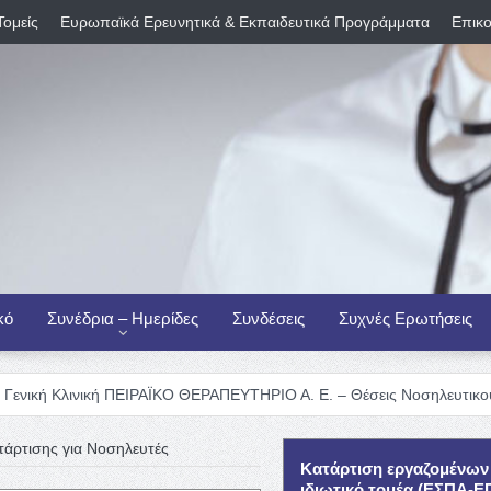
Τομείς
Ευρωπαϊκά Ερευνητικά & Εκπαιδευτικά Προγράμματα
Επικο
κό
Συνέδρια – Ημερίδες
Συνδέσεις
Συχνές Ερωτήσεις
ική ΠΕΙΡΑΪΚΟ ΘΕΡΑΠΕΥΤΗΡΙΟ Α. Ε. – Θέσεις Νοσηλευτικού Προσωπικο
τάρτισης για Νοσηλευτές
Κατάρτιση εργαζομένων
ιδιωτικό τομέα (ΕΣΠΑ-