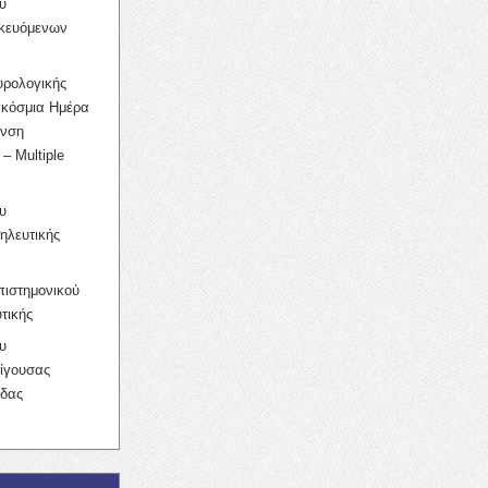
υ
ικευόμενων
υρολογικής
γκόσμια Ημέρα
υνση
– Multiple
υ
ηλευτικής
ιστημονικού
τικής
υ
ίγουσας
ίδας