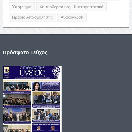
Υπόμνημα
Χημειοθεραπείες - Κυτταροστατικά
Ωράριο Απασχόλησης
Ανακοίνωση
Πρόσφατο Τεύχος