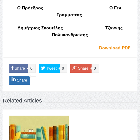
Ο Πρόεδρος Ο Γεν.
Γραμματέας
Δημήτριος Σκουτέλης Τζαννής
Πολυκανδριώτης
Download PDF
Share
0
Tweet
0
Share
0
Share
Related Articles