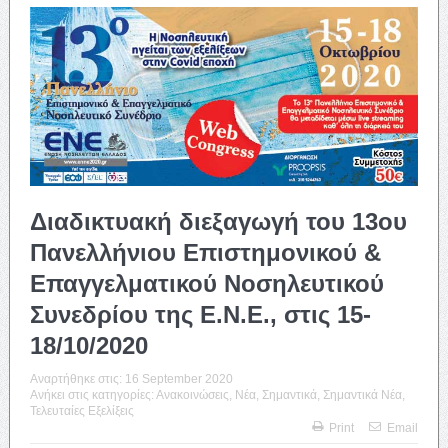
Διαδικτυακή διεξαγωγή του 13ου
Πανελλήνιου Επιστημονικού &
Επαγγελματικού Νοσηλευτικού
Συνεδρίου της Ε.Ν.Ε., στις 15-
18/10/2020
Αναρτήθηκε στις:
16 September 2020
Ανήκει στις κατηγορίες:
Ανακοινώσεις
,
Νέα
,
Σημαντικά
,
Σημαντικά Νέα
,
Τελευταίες Εξελίξεις
Print
Email