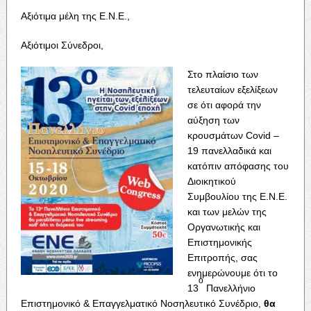
Αξιότιμα μέλη της Ε.Ν.Ε.,
Αξιότιμοι Σύνεδροι,
Στο πλαίσιο των
τελευταίων εξελίξεων
σε ότι αφορά την
αύξηση των
κρουσμάτων Covid –
19 πανελλαδικά και
κατόπιν απόφασης του
Διοικητικού
Συμβουλίου της Ε.Ν.Ε.
και των μελών της
Οργανωτικής και
Επιστημονικής
Επιτροπής, σας
ενημερώνουμε ότι το
ο
13
Πανελλήνιο
Επιστημονικό & Επαγγελματικό Νοσηλευτικό Συνέδριο,
θα