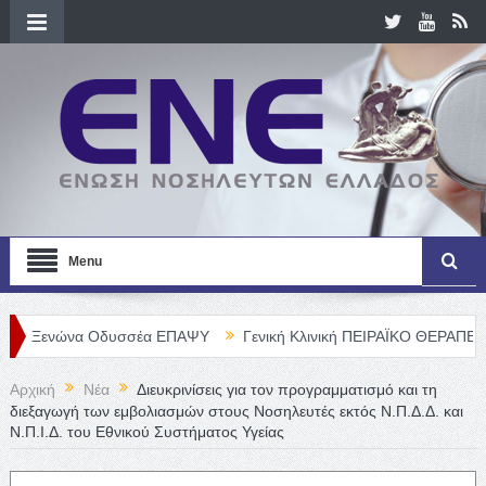
Menu
ώνα Οδυσσέα ΕΠΑΨΥ
Γενική Κλινική ΠΕΙΡΑΪΚΟ ΘΕΡΑΠΕΥΤΗΡΙΟ Α. Ε
Αρχική
Νέα
Διευκρινίσεις για τον προγραμματισμό και τη
διεξαγωγή των εμβολιασμών στους Νοσηλευτές εκτός Ν.Π.Δ.Δ. και
Ν.Π.Ι.Δ. του Εθνικού Συστήματος Υγείας