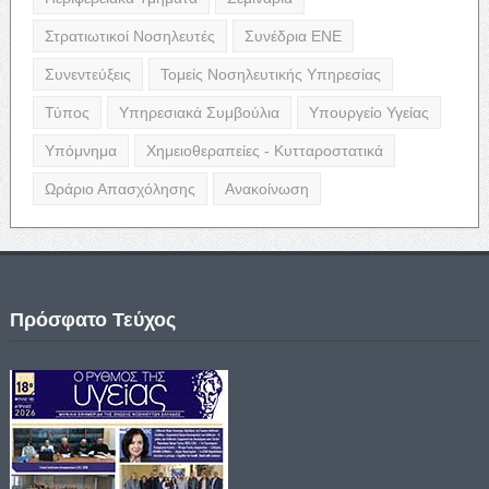
Στρατιωτικοί Νοσηλευτές
Συνέδρια ΕΝΕ
Συνεντεύξεις
Τομείς Νοσηλευτικής Υπηρεσίας
Τύπος
Υπηρεσιακά Συμβούλια
Υπουργείο Υγείας
Υπόμνημα
Χημειοθεραπείες - Κυτταροστατικά
Ωράριο Απασχόλησης
Ανακοίνωση
Πρόσφατο Τεύχος