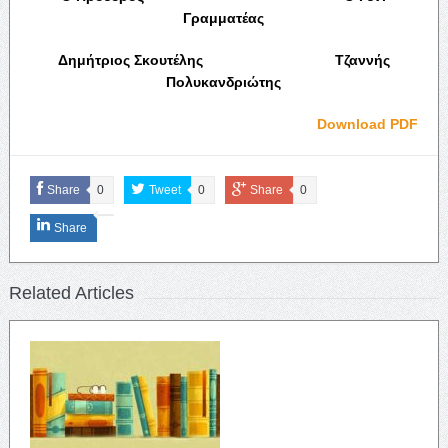
Γραμματέας
Δημήτριος Σκουτέλης Τζαννής
Πολυκανδριώτης
Download PDF
Share
0
Tweet
0
Share
0
Share
Related Articles