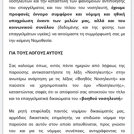
νοσηλευτών και την καταστολή των φαινομένων αντιποίησης
του επαγγέλματος και του τίτλου του νοσηλευτή,
έχουμε
προφανές έννομο συμφέρον και νόμιμη και ηθική
υποχρέωση έναντι των μελών μας,
αλλά και του
κοινωνικού συνόλου
(δεδομένης και της φύσης των
επαγγελμάτων υγείας) να αιτούμαστε τη συμμόρφωσή σας με
την κείμενη Νομοθεσία.
ΓΙΑ ΤΟΥΣ ΛΟΓΟΥΣ ΑΥΤΟΥΣ
Σας καλούμε όπως, εντός πέντε ημερών από λήψεως της
παρούσης αντικαταστήσετε τη λέξη «Νοσηλευτής» στην
ανωτέρω ανάρτηση με τις λέξεις «Βοηθός Νοσηλευτή» και
παύσετε να χρησιμοποιείτε τον όρο «Νοσηλευτής»,
καταστώντας σαφές ότι οι απόφοιτοί σας αποκτούν τον τίτλο
και τα επαγγελματικά δικαιώματα του «
βοηθού νοσηλευτή
»
Με ρητή επιφύλαξη παντός νομίμου δικαιώματός μας,
αρμόδιος δικαστικός επιμελητής να επιδώσει νόμιμα την
παρούσα σε αυτόν στον οποίο απευθύνεται, προς γνώσιν
του και για τις νόμιμες συνέπειες, αντιγράφοντας το