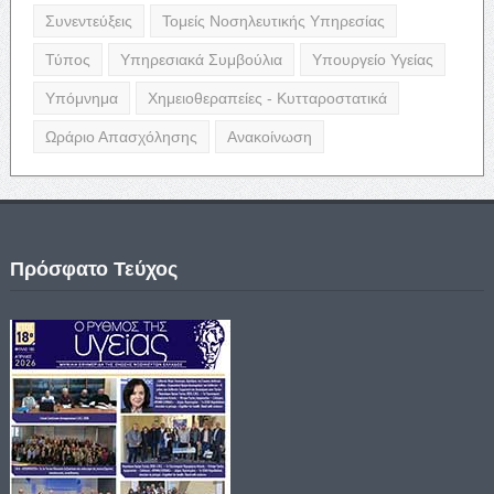
Συνεντεύξεις
Τομείς Νοσηλευτικής Υπηρεσίας
Τύπος
Υπηρεσιακά Συμβούλια
Υπουργείο Υγείας
Υπόμνημα
Χημειοθεραπείες - Κυτταροστατικά
Ωράριο Απασχόλησης
Ανακοίνωση
Πρόσφατο Τεύχος