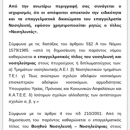
Από την ανωτέρω περιγραφή σας συνάγεται ο
ισχυρισμός ότι οι απόφοιτοι αποκτούν την ειδικότητα
και τα επαγγελματικά δικαιώματα του επαγγελματία
Νοσηλευτή, εφόσον χρησιμοποιείται ρητώς ο τίτλος
«Νοσηλευτές».
Σύμφωνα με τις διατάξεις του άρθρου 5§2 Α του Νόμου
1579/1985: «από τη δημοσίευση του παρόντος νόμου
καθιερώνεται
ο επαγγελματικός τίτλος του νοσηλευτή και
νοσηλεύτριας
στους πτυχιούχους ή διπλωματούχους των:
α) Τμημάτων νοσηλευτικής Α.Ε.Ι. β) Νοσηλευτικών τμημάτων
Τ.Ε.Ι. γ) Τέως ανώτερων σχολών αδελφών νοσοκόμων
επισκεπτριών αδελφών νοσοκόμων, αρμοδιότητας
Υπουργείου Υγείας, Πρόνοιας και Κοινωνικών Ασφαλίσεων και
Κ.Α.Τ.Ε.Ε. δ) Ισότιμων σχολών αλλοδαπής των αντίστοιχων
σχολών α, β, γ.»
Σύμφωνα με το άρθρο 4 του πδ 210/2001: Από τη
δημοσίευση του παρόντος καθιερώνεται ο επαγγελματικός
τίτλος του
Βοηθού Νοσηλευτή – Νοσηλεύτριας
στους