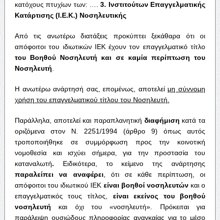
κατόχους πτυχίων των: ….
3. Ινστιτούτων Επαγγελματικής
Κατάρτισης (I.Ε.Κ.) Νοσηλευτικής
Από τις ανωτέρω διατάξεις προκύπτει ξεκάθαρα ότι οι
απόφοιτοι του ιδιωτικών ΙΕΚ έχουν τον επαγγελματικό τίτλο
του Βοηθού Νοσηλευτή και σε καμία περίπτωση του
Νοσηλευτή
.
Η ανωτέρω ανάρτησή σας, επομένως, αποτελεί
μη σύννομη
χρήση του επαγγελματικού τίτλου του Νοσηλευτή.
Παράλληλα, αποτελεί και παραπλανητική
διαφήμιση
κατά τα
οριζόμενα στον Ν. 2251/1994 (άρθρο 9) όπως αυτός
τροποποιήθηκε σε συμμόρφωση προς την κοινοτική
νομοθεσία και ισχύει σήμερα, για την προστασία του
καταναλωτή
.
Ειδικότερα, το κείμενο της ανάρτησης
παραλείπει να αναφέρει
, ότι σε κάθε περίπτωση, οι
απόφοιτοι του ιδιωτικού ΙΕΚ
είναι βοηθοί νοσηλευτών
και ο
επαγγελματικός τους τίτλος,
είναι εκείνος του βοηθού
νοσηλευτή
και όχι του «νοσηλευτή». Πρόκειται για
παράλειψη ουσιώδους πληροφορίας αναγκαίας για το μέσο