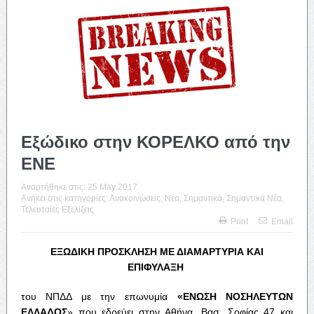
Εξώδικο στην ΚΟΡΕΛΚΟ από την
ΕΝΕ
Αναρτήθηκε στις:
25 May 2017
Ανήκει στις κατηγορίες:
Ανακοινώσεις
,
Νέα
,
Σημαντικά
,
Σημαντικά Νέα
,
Τελευταίες Εξελίξεις
Print
Email
ΕΞΩΔΙΚΗ ΠΡΟΣΚΛΗΣΗ ΜΕ ΔΙΑΜΑΡΤΥΡΙΑ ΚΑΙ
ΕΠΙΦΥΛΑΞΗ
του ΝΠΔΔ με την επωνυμία
«ΕΝΩΣΗ ΝΟΣΗΛΕΥΤΩΝ
ΕΛΛΑΔΟΣ
» που εδρεύει στην Αθήνα, Βασ. Σοφίας 47 και