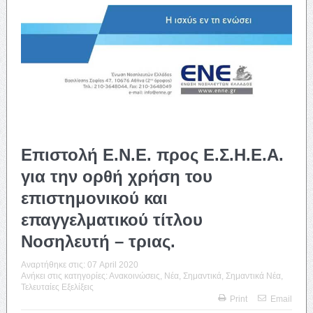
Επιστολή Ε.Ν.Ε. προς Ε.Σ.Η.Ε.Α.
για την ορθή χρήση του
επιστημονικού και
επαγγελματικού τίτλου
Νοσηλευτή – τριας.
Αναρτήθηκε στις:
07 April 2020
Ανήκει στις κατηγορίες:
Ανακοινώσεις
,
Νέα
,
Σημαντικά
,
Σημαντικά Νέα
,
Τελευταίες Εξελίξεις
Print
Email