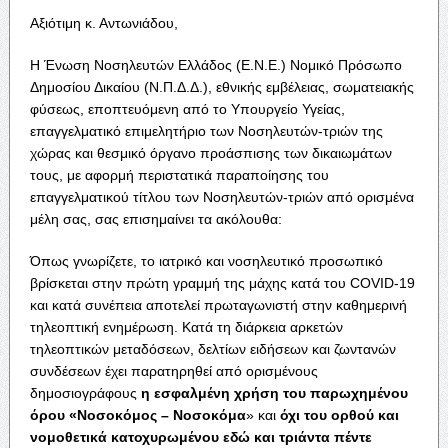
Αξιότιμη κ. Αντωνιάδου,
Η Ένωση Νοσηλευτών Ελλάδος (Ε.Ν.Ε.) Νομικό Πρόσωπο
Δημοσίου Δικαίου (Ν.Π.Δ.Δ.), εθνικής εμβέλειας, σωματειακής
φύσεως, εποπτευόμενη από το Υπουργείο Υγείας,
επαγγελματικό επιμελητήριο των Νοσηλευτών-τριών της
χώρας και θεσμικό όργανο προάσπισης των δικαιωμάτων
τους, με αφορμή περιστατικά παραποίησης του
επαγγελματικού τίτλου των Νοσηλευτών-τριών από ορισμένα
μέλη σας, σας επισημαίνει τα ακόλουθα:
Όπως γνωρίζετε, το ιατρικό και νοσηλευτικό προσωπικό
βρίσκεται στην πρώτη γραμμή της μάχης κατά του COVID-19
και κατά συνέπεια αποτελεί πρωταγωνιστή στην καθημερινή
τηλεοπτική ενημέρωση. Κατά τη διάρκεια αρκετών
τηλεοπτικών μεταδόσεων, δελτίων ειδήσεων και ζωντανών
συνδέσεων έχει παρατηρηθεί από ορισμένους
δημοσιογράφους
η εσφαλμένη χρήση του παρωχημένου
όρου
«Νοσοκόμος – Νοσοκόμα
» και
όχι του ορθού και
νομοθετικά κατοχυρωμένου εδώ και τριάντα πέντε