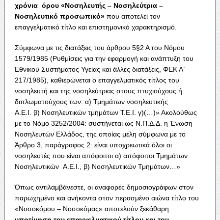
χρόνια όρου «Νοσηλευτής – Νοσηλεύτρια –
Νοσηλευτικό προσωπικό»
που αποτελεί τον
επαγγελματικό τίτλο και επιστημονικό χαρακτηρισμό.
Σύμφωνα με τις διατάξεις του άρθρου 5§2 Α του Νόμου
1579/1985 (Ρυθμίσεις για την εφαρμογή και ανάπτυξη του
Εθνικού Συστήματος Υγείας και άλλες διατάξεις, ΦΕΚ Α΄
217/1985), καθιερώνεται ο επαγγελματικός τίτλος του
νοσηλευτή και της νοσηλεύτριας στους πτυχιούχους ή
διπλωματούχους των: α) Τμημάτων νοσηλευτικής
Α.Ε.Ι. β) Νοσηλευτικών τμημάτων Τ.Ε.Ι. γ)(…)» Ακολούθως
με το Νόμο 3252/2004: συστήνεται ως Ν.Π.Δ.Δ. η Ένωση
Νοσηλευτών Ελλάδος, της οποίας μέλη σύμφωνα με το
Άρθρο 3, παράγραφος 2: είναι υποχρεωτικά όλοι οι
νοσηλευτές που είναι απόφοιτοι α) απόφοιτοι Τμημάτων
Νοσηλευτικών Α.Ε.Ι., β) Νοσηλευτικών Τμημάτων…»
Όπως αντιλαμβάνεστε, οι αναφορές δημοσιογράφων στον
παρωχημένο και ανήκοντα στον περασμένο αιώνα τίτλο του
«Νοσοκόμου – Νοσοκόμας» αποτελούν ξεκάθαρη
υποτίμηση του επαγγελματικού τίτλου και του