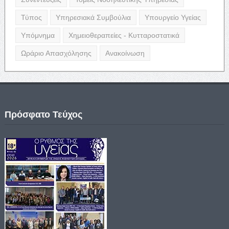
Τύπος
Υπηρεσιακά Συμβούλια
Υπουργείο Υγείας
Υπόμνημα
Χημειοθεραπείες - Κυτταροστατικά
Ωράριο Απασχόλησης
Ανακοίνωση
Πρόσφατο Τεύχος