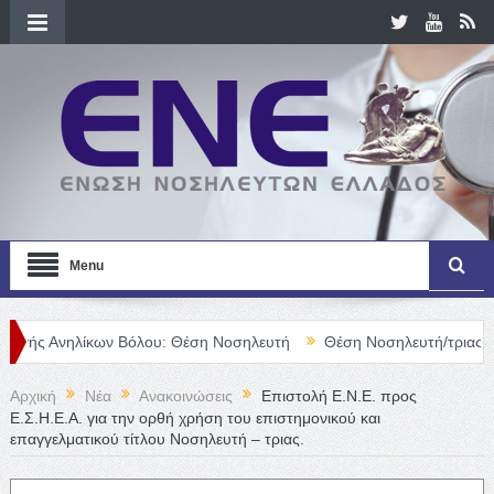
Menu
ίκων Βόλου: Θέση Νοσηλευτή
Θέση Νοσηλευτή/τριας στον Ξενών
Αρχική
Νέα
Ανακοινώσεις
Επιστολή Ε.Ν.Ε. προς
Ε.Σ.Η.Ε.Α. για την ορθή χρήση του επιστημονικού και
επαγγελματικού τίτλου Νοσηλευτή – τριας.