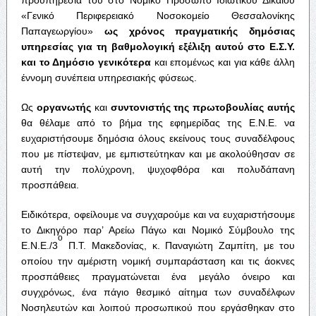
«Γενικό Περιφερειακό Νοσοκομείο Θεσσαλονίκης
Παπαγεωργίου»
ως χρόνος πραγματικής δημόσιας
υπηρεσίας για τη βαθμολογική εξέλιξη αυτού στο Ε.Σ.Υ.
και το Δημόσιο γενικότερα
και επομένως και για κάθε άλλη
έννομη συνέπεια υπηρεσιακής φύσεως.
Ως
οργανωτής
και
συντονιστής της πρωτοβουλίας αυτής
θα θέλαμε από το βήμα της εφημερίδας της Ε.Ν.Ε. να
ευχαριστήσουμε δημόσια όλους εκείνους τους συναδέλφους
που με πίστεψαν, με εμπιστεύτηκαν και με ακολούθησαν σε
αυτή την πολύχρονη, ψυχοφθόρα και πολυδάπανη
προσπάθεια.
Ειδικότερα, οφείλουμε να συγχαρούμε και να ευχαριστήσουμε
το Δικηγόρο παρ’ Αρείω Πάγω και Νομικό Σύμβουλο της
ο
Ε.Ν.Ε./3
Π.Τ. Μακεδονίας, κ. Παναγιώτη Ζαμπίτη, με του
οποίου την αμέριστη νομική συμπαράσταση και τις άοκνες
προσπάθειες πραγματώνεται ένα μεγάλο όνειρο και
συγχρόνως, ένα πάγιο θεσμικό αίτημα των συναδέλφων
Νοσηλευτών και λοιπού προσωπικού που εργάσθηκαν στο