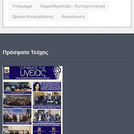
Υπόμνημα
Χημειοθεραπείες - Κυτταροστατικά
Ωράριο Απασχόλησης
Ανακοίνωση
Πρόσφατο Τεύχος