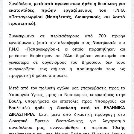
Συνάδελφοι,
μετά από αγώνα ετών ήρθε η δικαίωση για
εκατοντάδες πρώην εργαζόμενους του Γ.Ν.Θ.
«Παπαγεωργίου (Νοσηλευτές, Διοικητικούς και λοιπό
προσωπικό).
Συγκεκριμένα σε περισσότερους από 700 πρώην
εργαζόμενους (κατά την πλειοψηφία τους
Νοσηλευτές
του
Γ.Ν.Θ. «Παπαγεωργίου»), οι οποίοι παραιτήθηκαν και
μετέπειτα διορίστηκαν σε άλλα δημόσια νοσοκομεία και
γενικότερα σε οργανισμούς του Δημοσίου, δεν τους
αναγνωρίζεται έως σήμερα η προϋπηρεσία τους ως
πραγματική δημόσια υπηρεσία.
Μετά από τον πολυετή αγώνα μας (παρεμβάσεις προς το
Υπουργείο Υγείας, προς τα Νοσοκομεία, επερωτήσεις στην
Βουλή, υπομνήματα και επιστολές προς Υπουργούς και
Βουλευτές)
ήρθε η δικαίωση από τα ΕΛΛΗΝΙΚΑ
ΔΙΚΑΣΤΗΡΙΑ.
Έτσι, μετά από δικαστική προσφυγή στο
Διοικητικό Εφετείο Θεσσαλονίκης για λογαριασμό
συναδέλφου μας, αναγνωρίσθηκε η περίπου 10ετής
προϋπηρεσία του στο Νομικό Πρόσωπο Ιδιωτικού Δικαίου