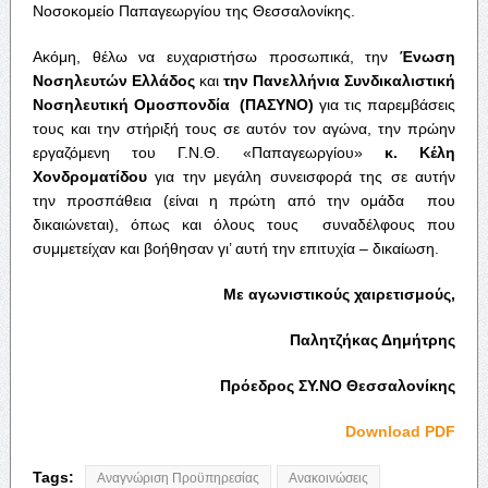
Νοσοκομείο Παπαγεωργίου της Θεσσαλονίκης.
Ακόμη, θέλω να ευχαριστήσω προσωπικά, την
Ένωση
Νοσηλευτών Ελλάδος
και
την Πανελλήνια Συνδικαλιστική
Νοσηλευτική Ομοσπονδία (ΠΑΣΥΝΟ)
για τις παρεμβάσεις
τους και την στήριξή τους σε αυτόν τον αγώνα, την πρώην
εργαζόμενη του Γ.Ν.Θ. «Παπαγεωργίου»
κ. Κέλη
Χονδροματίδου
για την μεγάλη συνεισφορά της σε αυτήν
την προσπάθεια (είναι η πρώτη από την ομάδα που
δικαιώνεται), όπως και όλους τους συναδέλφους που
συμμετείχαν και βοήθησαν γι’ αυτή την επιτυχία – δικαίωση.
Με αγωνιστικούς χαιρετισμούς,
Παλητζήκας Δημήτρης
Πρόεδρος ΣΥ.ΝΟ Θεσσαλονίκης
Download PDF
Tags:
Αναγνώριση Προϋπηρεσίας
Ανακοινώσεις