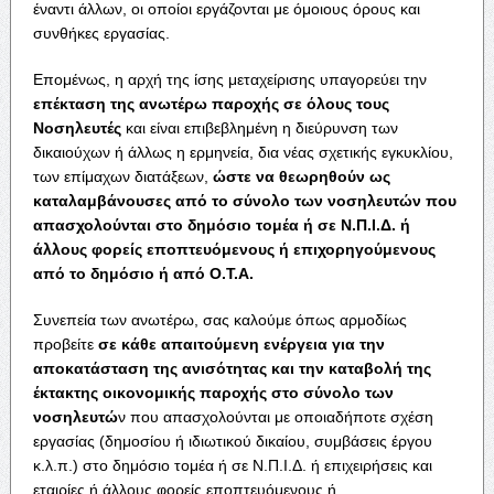
έναντι άλλων, οι οποίοι εργάζονται με όμοιους όρους και
συνθήκες εργασίας.
Επομένως, η αρχή της ίσης μεταχείρισης υπαγορεύει την
επέκταση της ανωτέρω παροχής σε όλους τους
Νοσηλευτές
και είναι επιβεβλημένη η διεύρυνση των
δικαιούχων ή άλλως η ερμηνεία, δια νέας σχετικής εγκυκλίου,
των επίμαχων διατάξεων,
ώστε να θεωρηθούν ως
καταλαμβάνουσες από το σύνολο των νοσηλευτών που
απασχολούνται στο δημόσιο τομέα ή σε Ν.Π.Ι.Δ. ή
άλλους φορείς εποπτευόμενους ή επιχορηγούμενους
από το δημόσιο ή από Ο.Τ.Α.
Συνεπεία των ανωτέρω, σας καλούμε όπως αρμοδίως
προβείτε
σε κάθε απαιτούμενη ενέργεια για την
αποκατάσταση της ανισότητας και την καταβολή της
έκτακτης οικονομικής παροχής στο σύνολο των
νοσηλευτώ
ν που απασχολούνται με οποιαδήποτε σχέση
εργασίας (δημοσίου ή ιδιωτικού δικαίου, συμβάσεις έργου
κ.λ.π.) στο δημόσιο τομέα ή σε Ν.Π.Ι.Δ. ή επιχειρήσεις και
εταιρίες ή άλλους φορείς εποπτευόμενους ή