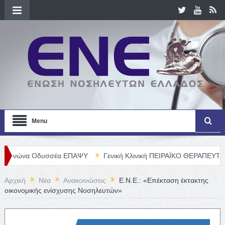
Menu
δυσσέα ΕΠΑΨΥ
Γενική Κλινική ΠΕΙΡΑΪΚΟ ΘΕΡΑΠΕΥΤΗΡΙΟ Α. Ε. – Θ
Αρχική
Νέα
Ανακοινώσεις
Ε.Ν.Ε.: «Επέκταση έκτακτης
οικονομικής ενίσχυσης Νοσηλευτών»