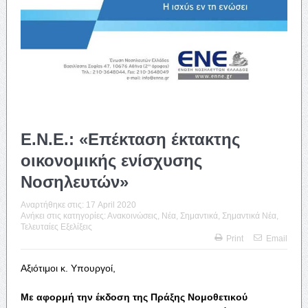
Ε.Ν.Ε.: «Επέκταση έκτακτης
οικονομικής ενίσχυσης
Νοσηλευτών»
Αναρτήθηκε στις:
17 April 2020
Ανήκει στις κατηγορίες:
Ανακοινώσεις
,
Νέα
,
Σημαντικά
,
Σημαντικά Νέα
,
Τελευταίες Εξελίξεις
Print
Email
Αξιότιμοι κ. Υπουργοί,
Με αφορμή την έκδοση της Πράξης Νομοθετικού