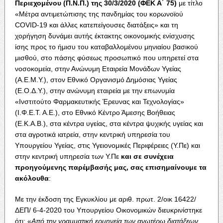
Περιεχομένου (Π.Ν.Π.) της 30/3/2020 (ΦΕΚ Α΄ 75)
με τίτλο
«Μέτρα αντιμετώπισης της πανδημίας του κορωνοϊού
COVID-19 και άλλες κατεπείγουσες διατάξεις» και τη
χορήγηση δυνάμει αυτής έκτακτης οικονομικής ενίσχυσης
ίσης προς το ήμισυ του καταβαλλομένου μηνιαίου βασικού
μισθού, στο πάσης φύσεως προσωπικό που υπηρετεί στα
νοσοκομεία, στην Ανώνυμη Εταιρεία Μονάδων Υγείας
(Α.Ε.Μ.Υ.), στον Εθνικό Οργανισμό Δημόσιας Υγείας
(Ε.Ο.Δ.Υ.), στην ανώνυμη εταιρεία με την επωνυμία
«Ινστιτούτο Φαρμακευτικής Έρευνας και Τεχνολογίας»
(Ι.Φ.Ε.Τ. Α.Ε.), στο Εθνικό Κέντρο Άμεσης Βοήθειας
(Ε.Κ.Α.Β.), στα κέντρα υγείας, στα κέντρα ψυχικής υγείας και
στα αγροτικά ιατρεία, στην κεντρική υπηρεσία του
Υπουργείου Υγείας, στις Υγειονομικές Περιφέρειες (Υ.Πε) και
στην κεντρική υπηρεσία των Υ.Πε
και σε συνέχεια
προηγούμενης παρέμβασής μας, σας επισημαίνουμε τα
ακόλουθα
:
Με την έκδοση της Εγκυκλίου με αριθ. πρωτ. 2/οικ 16422/
ΔΕΠ/ 6-4-2020 του Υπουργείου Οικονομικών διευκρινίστηκε
ότι: «
Από την γραμματική ερμηνεία των ανωτέρω διατάξεων