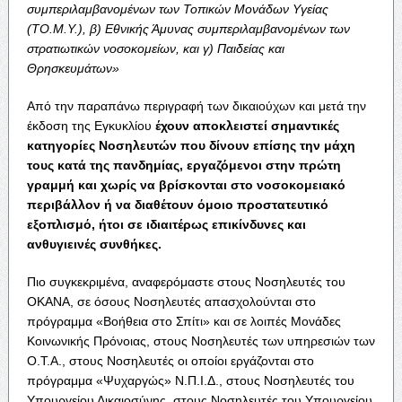
συμπεριλαμβανομένων των Τοπικών Μονάδων Υγείας
(ΤΟ.Μ.Υ.), β) Εθνικής Άμυνας συμπεριλαμβανομένων των
στρατιωτικών νοσοκομείων, και γ) Παιδείας και
Θρησκευμάτων»
Από την παραπάνω περιγραφή των δικαιούχων και μετά την
έκδοση της Εγκυκλίου
έχουν αποκλειστεί σημαντικές
κατηγορίες Νοσηλευτών που δίνουν επίσης την μάχη
τους κατά της πανδημίας, εργαζόμενοι στην πρώτη
γραμμή και χωρίς να βρίσκονται στο νοσοκομειακό
περιβάλλον ή να διαθέτουν όμοιο προστατευτικό
εξοπλισμό, ήτοι σε ιδιαιτέρως επικίνδυνες και
ανθυγιεινές συνθήκες.
Πιο συγκεκριμένα, αναφερόμαστε στους Νοσηλευτές του
ΟΚΑΝΑ, σε όσους Νοσηλευτές απασχολούνται στο
πρόγραμμα «Βοήθεια στο Σπίτι» και σε λοιπές Μονάδες
Κοινωνικής Πρόνοιας, στους Νοσηλευτές των υπηρεσιών των
Ο.Τ.Α., στους Νοσηλευτές οι οποίοι εργάζονται στο
πρόγραμμα «Ψυχαργώς» Ν.Π.Ι.Δ., στους Νοσηλευτές του
Υπουργείου Δικαιοσύνης, στους Νοσηλευτές του Υπουργείου