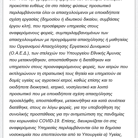
προκύπτει ευθέως ότι στο πάσης φύσεως προσωπικό
περιλαμβάνονται όλοι οι απασχολούμενοι με οποιαδήποτε
σχέση εργασίας (δημοσίου ή ιδιωτικού δικαίου, συμβάσεις
έργου κλπ), που προσέφεραν υπηρεσίες στους
αναφερόμενους φορείς, συμπεριλαμβανομένων των
απασχολουμένων με προγράμματα απασχόλησης ή μαθητείας
του Οργανισμού Απασχόλησης Εργατικού Δυναμικού
(Ο.Α.Ε.Δ.), των στελεχών του Υπουργείου Εθνικής Άμυνας
που μετακινήθηκαν, αποσπάσθηκαν ή διατέθηκαν και
υπηρετούν στους προαναφερόμενους φορείς, των ιατρών που
εκπληρώνουν τη στρατιωτική τους θητεία και υπηρετούν σε
δομές υγείας ως αγροτικοί ιατροί, καθώς επίσης και το
οιοδήποτε διοικητικό, ιατρικό, νοσηλευτικό και λοιπό
προσωπικό που με οποιαδήποτε σχέση απασχόλησης
προσελήφθη, αποσπάσθηκε, μετακινήθηκε και κατά συνέπεια
διατέθηκε, στους εν λόγω φορείς,
για την υποβοήθηση της
συνολικής προσπάθειας για την αντιμετώπιση της πανδημίας
του κορωναϊού COVID-19. Επίσης, διευκρινίζεται ότι στις
αναφερόμενες Υπηρεσίες περιλαμβάνονται όλα τα δημόσια
νοσοκομεία που εποπτεύονται από τα Υπουργεία α) Υγείας,