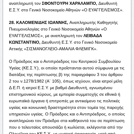
αναπληρωτή τον
Σ
ΦΟΝΤΟΥΡΗ
Χ
ΑΡΑΛΑΜΠΟ
,
Διευθυντή
Ε.Σ.Υ. στο Γενικό Νοσοκομείο Αθηνών «
Ο
Ε
ΥΑΓΓΕΛΙΣΜΟΣ
».
28. Κ
ΑΛΟΜΕΝΙΔΗΣ
Ι
ΩΑΝΝΗΣ
,
Αναπληρωτής Καθηγητής
Πνευμονολογίας στο Γενικό Νοσοκομείο Αθηνών «
Ο
Ε
ΥΑΓΓΕΛΙΣΜΟΣ
», με αναπληρωτή τον
Λ
ΕΙΒΑΔΑ
Κ
ΩΝΣΤΑΝΤΙΝΟ
,
Διευθυντή Ε.Σ.Υ. στο Γενικό Νοσοκομείο
Αττικής «Σ
ΙΣΜΑΝΟΓΛΕΙΟ
-Α
ΜΑΛΙΑ
Φ
ΛΕΜΙΓΚ
».
Ο Πρόεδρος και ο Αντιπρόεδρος του Κεντρικού Συμβουλίου
Υγείας (ΚΕ.Σ.Υ.), οι οποίοι προΐστανται αυτού σύμφωνα με τις
διατάξεις της περίπτωσης β) της παραγράφου 3 του άρθρου
2 του ν.1278/1982 (Α΄ 105), όπως ισχύουν, είναι ιατροί μέλη
Δ.Ε.Π. ή ιατροί Ε.Σ.Υ. με βαθμό Διευθυντή, εγνωσμένου
επιστημονικού κύρους, με εμπειρία συμμετοχής σε εθνικά ή
ευρωπαϊκά όργανα ή επιτροπές με αντικείμενο τις πολιτικές
υγείας και κοινωνική δραστηριότητα στον τομέα της παροχής
υπηρεσιών υγείας. Ο Πρόεδρος και ο Αντιπρόεδρος, ο οποίος
αναπληρώνει τον Πρόεδρο στα καθήκοντά του σε περίπτωση
που ο τελευταίος απουσιάζει ή κωλύεται, εκλέγονται από την
Ολομέλεια του ΚΕ.Σ.Υ., με μυστική ψηφοφορία, μετά από