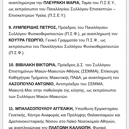
αναπληρώτρια την
Π
ΛΕΥΡΑΚΗ
Μ
ΑΡΙΑ
,
Ταμία του Π.Σ.Ε.Υ.,
ως εκπρόσωποι του Πανελληνίου Συλλόγου Επισκεπτών –
Επισκεπτριών Υγείας (Π.Σ.Ε.Υ.).
9. Λ
ΥΜΠΕΡΙΔΗΣ
Π
ΕΤΡΟΣ
,
Πρόεδρος του Πανελληνίου
Συλλόγου Φυσικοθεραπευτών (Π.Σ.Φ.), με αναπληρωτή τον
Κ
ΟΥΤΡΑ
Γ
ΕΩΡΓΙΟ
,
Γενικό Γραμματέα του Π.Σ.Φ., ως
εκπρόσωποι του Πανελληνίου Συλλόγου Φυσικοθεραπευτών
(Π.Σ.Φ.).
10. Β
ΙΒΙΛΑΚΗ
Β
ΙΚΤΩΡΙΑ
,
Πρόεδρος Δ.Σ. του Συλλόγου
Επιστημόνων Μαιών-Μαιευτών Αθήνας (ΣΕΜΜΑ), Επίκουρη
Καθηγήτρια Τμήματος Μαιευτικής ΠΑΔΑ, με αναπληρωτή τον
Λ
ΑΖΟΠΟΥΛΟ
Α
ΝΤΩΝΙΟ
,
Αντιπρόεδρο του ΣΕΜΜΑ,
Μαιευτή-Msc στην παθολογία της κύησης, ως εκπρόσωποι
των Συλλόγων Μαιών-Μαιευτών.
11. Μ
ΠΑΛΑΣΟΠΟΥΛΟΥ
Α
ΓΓΕΛΙΚΗ
,
Υπεύθυνη Εργαστηρίου
Γενετικής, Κέντρο Αναφοράς και Πρόληψης Θαλασσαιμιών και
Δρεπανοκυτταρικής Νόσου στο Λαϊκό Νοσοκομείο Αθηνών,
με αναπληρώτρια την
Π
ΛΑΤΩΝΗ
Κ
ΑΛΛΙΟΠΗ
,
Φυσικό