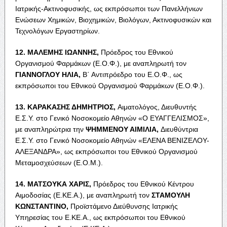
Ιατρικής-Ακτινοφυσικής, ως εκπρόσωποι των Πανελλήνιων
Ενώσεων Χημικών, Βιοχημικών, Βιολόγων, Ακτινοφυσικών και
Τεχνολόγων Εργαστηρίων.
12. Μ
ΑΛΕΜΗΣ
Ι
ΩΑΝΝΗΣ
,
Πρόεδρος του Εθνικού
Οργανισμού Φαρμάκων (Ε.Ο.Φ.), με αναπληρωτή τον
Γ
ΙΑΝΝΟΓΛΟΥ
Η
ΛΙΑ
,
Β΄ Αντιπρόεδρο του Ε.Ο.Φ., ως
εκπρόσωποι του Εθνικού Οργανισμού Φαρμάκων (Ε.Ο.Φ.).
13. Κ
ΑΡΑΚΑΣΗΣ
Δ
ΗΜΗΤΡΙΟΣ
,
Αιματολόγος, Διευθυντής
Ε.Σ.Υ. στο Γενικό Νοσοκομείο Αθηνών «
Ο
Ε
ΥΑΓΓΕΛΙΣΜΟΣ
»,
με αναπληρώτρια την
Ψ
ΗΜΜΕΝΟΥ
Α
ΙΜΙΛΙΑ
,
Διευθύντρια
Ε.Σ.Υ. στο Γενικό Νοσοκομείο Αθηνών «Ε
ΛΕΝΑ
Β
ΕΝΙΖΕΛΟΥ
-
Α
ΛΕΞΑΝΔΡΑ
», ως εκπρόσωποι του Εθνικού Οργανισμού
Μεταμοσχεύσεων (Ε.Ο.Μ.).
14. Μ
ΑΤΣΟΥΚΑ
Χ
ΑΡΙΣ
,
Πρόεδρος του Εθνικού Κέντρου
Αιμοδοσίας (Ε.ΚΕ.Α.), με αναπληρωτή τον
Σ
ΤΑΜΟΥΛΗ
Κ
ΩΝΣΤΑΝΤΙΝΟ
,
Προϊστάμενο Διεύθυνσης Ιατρικής
Υπηρεσίας του Ε.ΚΕ.Α., ως εκπρόσωποι του Εθνικού