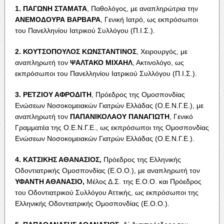
1. Π
ΑΓΩΝΗ
Σ
ΤΑΜΑΤΑ
, Παθολόγος, με αναπληρώτρια την
Α
ΝΕΜΟΔΟΥΡΑ
Β
ΑΡΒΑΡΑ
, Γενική Ιατρό, ως εκπρόσωποι
του Πανελληνίου Ιατρικού Συλλόγου (Π.Ι.Σ.).
2. Κ
ΟΥΤΣΟΠΟΥΛΟΣ
Κ
ΩΝΣΤΑΝΤΙΝΟΣ
, Χειρουργός, με
αναπληρωτή τον
Ψ
ΑΛΤΑΚΟ
Μ
ΙΧΑΗΛ
, Ακτινολόγο, ως
εκπρόσωποι του Πανελληνίου Ιατρικού Συλλόγου (Π.Ι.Σ.).
3. Ρ
ΕΤΖΙΟΥ
Α
ΦΡΟΔΙΤΗ
, Πρόεδρος της Ομοσπονδίας
Ενώσεων Νοσοκομειακών Γιατρών Ελλάδας (Ο.Ε.Ν.Γ.Ε.), με
αναπληρωτή τον
Π
ΑΠΑΝΙΚΟΛΑΟΥ
Π
ΑΝΑΓΙΩΤΗ
, Γενικό
Γραμματέα της Ο.Ε.Ν.Γ.Ε., ως εκπρόσωποι της Ομοσπονδίας
Ενώσεων Νοσοκομειακών Γιατρών Ελλάδας (Ο.Ε.Ν.Γ.Ε.).
4. Κ
ΑΤΣΙΚΗΣ
Α
ΘΑΝΑΣΙΟΣ
,
Πρόεδρος της Ελληνικής
Οδοντιατρικής Ομοσπονδίας (Ε.Ο.Ο.), με αναπληρωτή τον
Υ
ΦΑΝΤΗ
Α
ΘΑΝΑΣΙΟ
,
Μέλος Δ.Σ. της Ε.Ο.Ο. και Πρόεδρος
του Οδοντιατρικού Συλλόγου Αττικής, ως εκπρόσωποι της
Ελληνικής Οδοντιατρικής Ομοσπονδίας (Ε.Ο.Ο.).