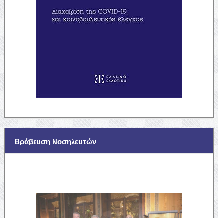
Βράβευση Νοσηλευτών