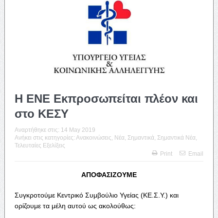
Η ΕΝΕ Εκπροσωπείται πλέον και
στο ΚΕΣΥ
Αναρτήθηκε στις:
14 May 2019
Ανήκει στις κατηγορίες:
Ανακοινώσεις
,
Νέα
,
Σημαντικά
,
Σημαντικά Νέα
,
Τελευταίες Εξελίξεις
Print
Email
ΑΠΟΦΑΣΙΖΟΥΜΕ
Συγκροτούμε Κεντρικό Συμβούλιο Υγείας (ΚΕ.Σ.Υ.) και
ορίζουμε τα μέλη αυτού ως ακολούθως: