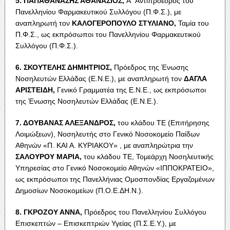
5. Π
ΑΠΑΘΑΝΑΣΗΣ
Α
ΘΑΝΑΣΙΟΣ
,
Α΄ Αντιπρόεδρος του
Πανελληνίου Φαρμακευτικού Συλλόγου (Π.Φ.Σ.), με
αναπληρωτή τον
Κ
ΑΛΟΓΕΡΟΠΟΥΛΟ
Σ
ΤΥΛΙΑΝΟ
,
Ταμία του
Π.Φ.Σ., ως εκπρόσωποι του Πανελληνίου Φαρμακευτικού
Συλλόγου (Π.Φ.Σ.).
6. Σ
ΚΟΥΤΕΛΗΣ
Δ
ΗΜΗΤΡΙΟΣ
,
Πρόεδρος της Ένωσης
Νοσηλευτών Ελλάδας (Ε.Ν.Ε.), με αναπληρωτή τον
Δ
ΑΓΛΑ
Α
ΡΙΣΤΕΙΔΗ
,
Γενικό Γραμματέα της Ε.Ν.Ε., ως εκπρόσωποι
της Ένωσης Νοσηλευτών Ελλάδας (Ε.Ν.Ε.).
7. Δ
ΟΥΒΑΝΑΣ
Α
ΛΕΞΑΝΔΡΟΣ
,
του κλάδου ΤΕ (Επιτήρησης
Λοιμώξεων), Νοσηλευτής στο Γενικό Νοσοκομείο Παίδων
Αθηνών «Π.
ΚΑΙ
Α. Κ
ΥΡΙΑΚΟΥ
» , με αναπληρώτρια την
Σ
ΑΛΟΥΡΟΥ
Μ
ΑΡΙΑ
,
του κλάδου ΤΕ, Τομεάρχη Νοσηλευτικής
Υπηρεσίας στο Γενικό Νοσοκομείο Αθηνών «Ι
ΠΠΟΚΡΑΤΕΙΟ
»,
ως εκπρόσωποι της Πανελλήνιας Ομοσπονδίας Εργαζομένων
Δημοσίων Νοσοκομείων (Π.Ο.Ε.ΔΗ.Ν.).
8. Γ
ΚΡΟΖΟΥ
Α
ΝΝΑ
,
Πρόεδρος του Πανελληνίου Συλλόγου
Επισκεπτών – Επισκεπτριών Υγείας (Π.Σ.Ε.Υ.), με