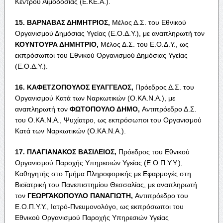
Κέντρου Αιμοδοσίας (Ε.ΚΕ.Α.).
15. Β
ΑΡΝΑΒΑΣ
Δ
ΗΜΗΤΡΙΟΣ
,
Μέλος Δ.Σ. του Εθνικού
Οργανισμού Δημόσιας Υγείας (Ε.Ο.Δ.Υ.), με αναπληρωτή τον
Κ
ΟΥΝΤΟΥΡΑ
Δ
ΗΜΗΤΡΙΟ
,
Μέλος Δ.Σ. του Ε.Ο.Δ.Υ., ως
εκπρόσωποι του Εθνικού Οργανισμού Δημόσιας Υγείας
(Ε.Ο.Δ.Υ.).
16. Κ
ΑΦΕΤΖΟΠΟΥΛΟΣ
Ε
ΥΑΓΓΕΛΟΣ
,
Πρόεδρος Δ.Σ. του
Οργανισμού Κατά των Ναρκωτικών (Ο.ΚΑ.Ν.Α.), με
αναπληρωτή τον
Φ
ΩΤΟΠΟΥΛΟ
Δ
ΗΜΟ
,
Αντιπρόεδρο Δ.Σ.
του Ο.ΚΑ.Ν.Α., Ψυχίατρο, ως εκπρόσωποι του Οργανισμού
Κατά των Ναρκωτικών (Ο.ΚΑ.Ν.Α.).
17. Π
ΛΑΓΙΑΝΑΚΟΣ
Β
ΑΣΙΛΕΙΟΣ
,
Πρόεδρος του Εθνικού
Οργανισμού Παροχής Υπηρεσιών Υγείας (Ε.Ο.Π.Υ.Υ.),
Καθηγητής στο Τμήμα Πληροφορικής με Εφαρμογές στη
Βιοϊατρική του Πανεπιστημίου Θεσσαλίας, με αναπληρωτή
τον
Γ
ΕΩΡΓΑΚΟΠΟΥΛΟ
Π
ΑΝΑΓΙΩΤΗ
,
Αντιπρόεδρο του
Ε.Ο.Π.Υ.Υ., Ιατρό-Πνευμονολόγο, ως εκπρόσωποι του
Εθνικού Οργανισμού Παροχής Υπηρεσιών Υγείας