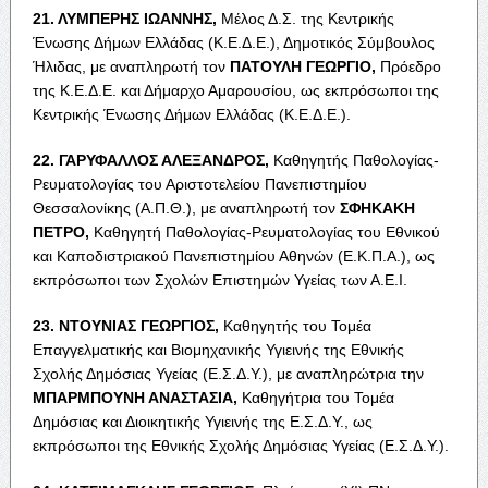
21. Λ
ΥΜΠΕΡΗΣ
Ι
ΩΑΝΝΗΣ
,
Μέλος Δ.Σ. της Κεντρικής
Ένωσης Δήμων Ελλάδας (Κ.Ε.Δ.Ε.), Δημοτικός Σύμβουλος
Ήλιδας, με αναπληρωτή τον
Π
ΑΤΟΥΛΗ
Γ
ΕΩΡΓΙΟ
,
Πρόεδρο
της Κ.Ε.Δ.Ε. και Δήμαρχο Αμαρουσίου, ως εκπρόσωποι της
Κεντρικής Ένωσης Δήμων Ελλάδας (Κ.Ε.Δ.Ε.).
22. Γ
ΑΡΥΦΑΛΛΟΣ
Α
ΛΕΞΑΝΔΡΟΣ
,
Καθηγητής Παθολογίας-
Ρευματολογίας του Αριστοτελείου Πανεπιστημίου
Θεσσαλονίκης (Α.Π.Θ.), με αναπληρωτή τον
Σ
ΦΗΚΑΚΗ
Π
ΕΤΡΟ
,
Καθηγητή Παθολογίας-Ρευματολογίας του Εθνικού
και Καποδιστριακού Πανεπιστημίου Αθηνών (Ε.Κ.Π.Α.), ως
εκπρόσωποι των Σχολών Επιστημών Υγείας των Α.Ε.Ι.
23. Ν
ΤΟΥΝΙΑΣ
Γ
ΕΩΡΓΙΟΣ
,
Καθηγητής του Τομέα
Επαγγελματικής και Βιομηχανικής Υγιεινής της Εθνικής
Σχολής Δημόσιας Υγείας (Ε.Σ.Δ.Υ.), με αναπληρώτρια την
Μ
ΠΑΡΜΠΟΥΝΗ
Α
ΝΑΣΤΑΣΙΑ
,
Καθηγήτρια του Τομέα
Δημόσιας και Διοικητικής Υγιεινής της Ε.Σ.Δ.Υ., ως
εκπρόσωποι της Εθνικής Σχολής Δημόσιας Υγείας (Ε.Σ.Δ.Υ.).