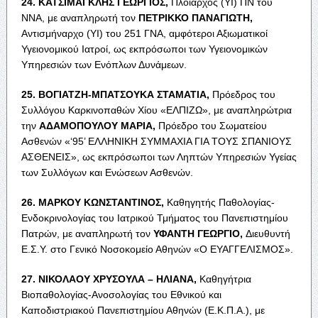
24. Κ
ΑΤΣΙΜΑΓΚΛΗΣ
Γ
ΕΩΡΓΙΟΣ
,
Πλοίαρχος (ΥΙ) ΠΝ του
ΝΝΑ, με αναπληρωτή τον
Π
ΕΤΡΙΚΚΟ
Π
ΑΝΑΓΙΩΤΗ
,
Αντισμήναρχο (ΥΙ) του 251 ΓΝΑ, αμφότεροι Αξιωματικοί
Υγειονομικού Ιατροί, ως εκπρόσωποι των Υγειονομικών
Υπηρεσιών των Ενόπλων Δυνάμεων.
25. Β
ΟΓΙΑΤΖΗ
-Μ
ΠΑΤΣΟΥΚΑ
Σ
ΤΑΜΑΤΙΑ
,
Πρόεδρος του
Συλλόγου Καρκινοπαθών Χίου «Ε
ΛΠΙΖΩ
», με αναπληρώτρια
την
Α
ΔΑΜΟΠΟΥΛΟΥ
Μ
ΑΡΙΑ
,
Πρόεδρο του Σωματείου
Ασθενών «‘95’ Ε
ΛΛΗΝΙΚΗ
Σ
ΥΜΜΑΧΙΑ ΓΙΑ ΤΟΥΣ
Σ
ΠΑΝΙΟΥΣ
Α
ΣΘΕΝΕΙΣ
», ως εκπρόσωποι των Ληπτών Υπηρεσιών Υγείας
των Συλλόγων και Ενώσεων Ασθενών.
26. Μ
ΑΡΚΟΥ
Κ
ΩΝΣΤΑΝΤΙΝΟΣ
,
Καθηγητής Παθολογίας-
Ενδοκρινολογίας του Ιατρικού Τμήματος του Πανεπιστημίου
Πατρών, με αναπληρωτή τον
Υ
ΦΑΝΤΗ
Γ
ΕΩΡΓΙΟ
,
Διευθυντή
Ε.Σ.Υ. στο Γενικό Νοσοκομείο Αθηνών «
Ο
Ε
ΥΑΓΓΕΛΙΣΜΟΣ
».
27. Ν
ΙΚΟΛΑΟΥ
Χ
ΡΥΣΟΥΛΑ
– Η
ΛΙΑΝΑ
,
Καθηγήτρια
Βιοπαθολογίας-Ανοσολογίας του Εθνικού και
Καποδιστριακού Πανεπιστημίου Αθηνών (Ε.Κ.Π.Α.), με