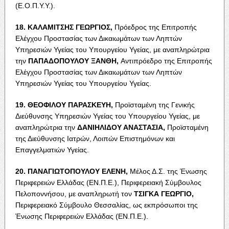
(Ε.Ο.Π.Υ.Υ.).
18. Κ
ΑΛΑΜΙΤΣΗΣ
Γ
ΕΩΡΓΙΟΣ
,
Πρόεδρος της Επιτροπής
Ελέγχου Προστασίας των Δικαιωμάτων των Ληπτών
Υπηρεσιών Υγείας του Υπουργείου Υγείας, με αναπληρώτρια
την
Π
ΑΠΑΔΟΠΟΥΛΟΥ
Ξ
ΑΝΘΗ
,
Αντιπρόεδρο της Επιτροπής
Ελέγχου Προστασίας των Δικαιωμάτων των Ληπτών
Υπηρεσιών Υγείας του Υπουργείου Υγείας.
19. Θ
ΕΟΦΙΛΟΥ
Π
ΑΡΑΣΚΕΥΗ
,
Προϊσταμένη της Γενικής
Διεύθυνσης Υπηρεσιών Υγείας του Υπουργείου Υγείας, με
αναπληρώτρια την
Δ
ΑΝΙΗΛΙΔΟΥ
Α
ΝΑΣΤΑΣΙΑ
,
Προϊσταμένη
της Διεύθυνσης Ιατρών, Λοιπών Επιστημόνων και
Επαγγελματιών Υγείας.
20. Π
ΑΝΑΓΙΩΤΟΠΟΥΛΟΥ
Ε
ΛΕΝΗ
,
Μέλος Δ.Σ. της Ένωσης
Περιφερειών Ελλάδας (ΕΝ.Π.Ε.), Περιφερειακή Σύμβουλος
Πελοποννήσου, με αναπληρωτή τον
Τ
ΣΙΓΚΑ
Γ
ΕΩΡΓΙΟ
,
Περιφερειακό Σύμβουλο Θεσσαλίας, ως εκπρόσωποι της
Ένωσης Περιφερειών Ελλάδας (ΕΝ.Π.Ε.).