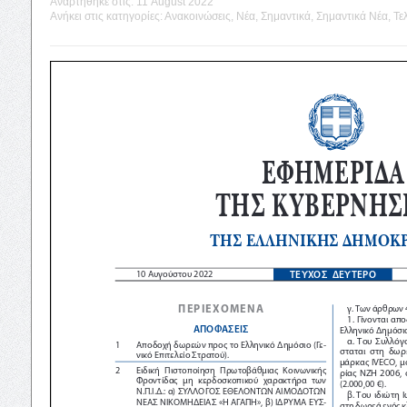
Αναρτήθηκε στις:
11 August 2022
Ανήκει στις κατηγορίες:
Ανακοινώσεις
,
Νέα
,
Σημαντικά
,
Σημαντικά Νέα
,
Τε