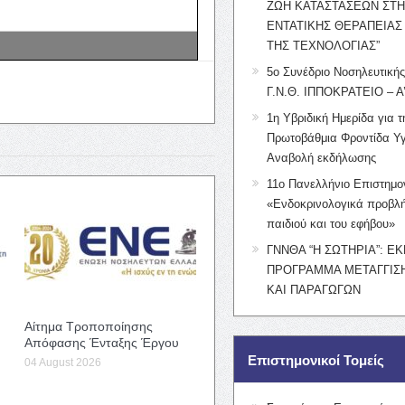
ΖΩΗ ΚΑΤΑΣΤΑΣΕΩΝ ΣΤ
ΕΝΤΑΤΙΚΗΣ ΘΕΡΑΠΕΙΑΣ
ΤΗΣ ΤΕΧΝΟΛΟΓΙΑΣ”
5ο Συνέδριο Νοσηλευτική
Γ.Ν.Θ. ΙΠΠΟΚΡΑΤΕΙΟ – Α
1η Υβριδική Ημερίδα για τ
Πρωτοβάθμια Φροντίδα Υγ
Αναβολή εκδήλωσης
11ο Πανελλήνιο Επιστημο
«Ενδοκρινολογικά προβλή
παιδιού και του εφήβου»
ΓΝΝΘΑ “Η ΣΩΤΗΡΙΑ”: Ε
ΠΡΟΓΡΑΜΜΑ ΜΕΤΑΓΓΙΣΗ
ΚΑΙ ΠΑΡΑΓΩΓΩΝ
Αίτημα Τροποποίησης
Απόφασης Ένταξης Έργου
Επιστημονικοί Τομείς
04 August 2026