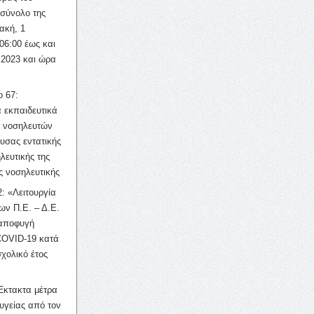
σύνολο της
ακή, 1
06:00 έως και
 2023 και ώρα
ο 67:
 εκπαιδευτικά
ν νοσηλευτών
ουσας εντατικής
λευτικής της
ς νοσηλευτικής
: «Λειτουργία
ων Π.Ε. – Δ.Ε.
 αποφυγή
COVID-19 κατά
σχολικό έτος
Έκτακτα μέτρα
υγείας από τον