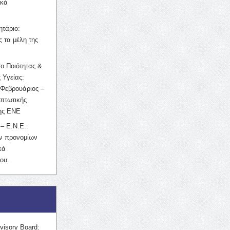
ικά
ητάριο:
 τα μέλη της
ο Ποιότητας &
 Υγείας:
Φεβρουάριος –
κπτωτικής
της ΕΝΕ
– Ε.Ν.Ε.:
ών προνομίων
κά
ου.
visory Board: