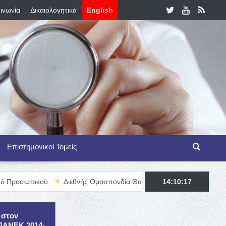
ινωνία
Δικαιολογητικά
English
Επιστημονικοί Τομείς
ύ
Διεθνής Ομοσπονδία Θαλασσαιμίας – TIF Fellowship Programme
14:10:19
 στον
ΕΠΑΝΕΚ 2014-