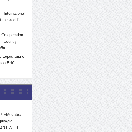
– International
f the world’s
 Co-operation
– Country
άδα
ης Ευρωπαϊκής
 του ENC.
ΜΣ «Μονάδες
μινάριο:
ΩΝ ΓΙΑ ΤΗ