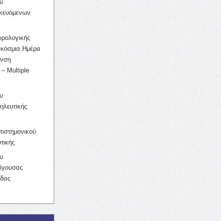
υ
ικευόμενων
υρολογικής
γκόσμια Ημέρα
υνση
– Multiple
υ
ηλευτικής
ιστημονικού
τικής
υ
ίγουσας
ίδας