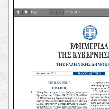
Page
1
/
8
Zoom
100%