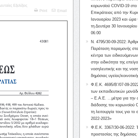
λευταίες Εξελίξεις
κορωνοϊού COVID-19 στο 
Print
Email
Επικράτειας από την Κυρι
Ιανουαρίου 2023 και ώρα 
τη Δευτέρα 30 Ιανουαρίου
06:00
Ν. 4795/30-09-2022: Άρθρ
Παράταση παραμονής στα
κέντρα των ειδικευόμενω
στην ειδικότητα της επείγ
νοσηλευτικής και της νοση
δημόσιας υγείας/κοινοτική
Φ.Ε.Κ. 4695/Β’/07-09-2022
των εκπαιδευτικών μονάδ
– Ε.Α.Ε. …μέτρα για την
διάδοσης του κορωνοϊού 
τη λειτουργία τους για το 
2022-2023»
Φ.Ε.Κ. 3367/30-06-2022: 
προστασίας της δημόσιας 