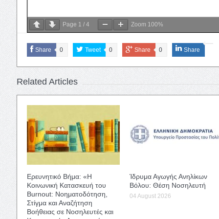
Page
1
/
4
Zoom
100%
Share
0
Tweet
0
Share
0
Share
Related Articles
Ερευνητικό Βήμα: «Η
Ίδρυμα Αγωγής Ανηλίκων
Κοινωνική Κατασκευή του
Βόλου: Θέση Νοσηλευτή
Burnout: Νοηματοδότηση,
04 August 2026
Στίγμα και Αναζήτηση
Βοήθειας σε Νοσηλευτές και