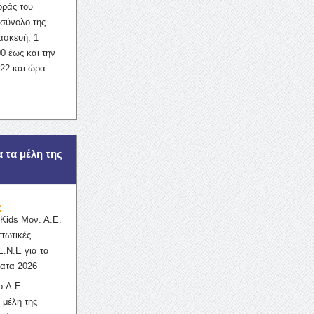
οράς του
σύνολο της
ασκευή, 1
0 έως και την
022 και ώρα
α τα μέλη της
ς
ids Μον. Α.Ε.
πτωτικές
Ε.Ν.Ε για τα
ατα 2026
 Α.Ε.:
 μέλη της