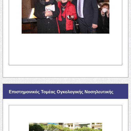
Επιστημονικός Τομέας Ογκολογικής Νοσηλευτικής