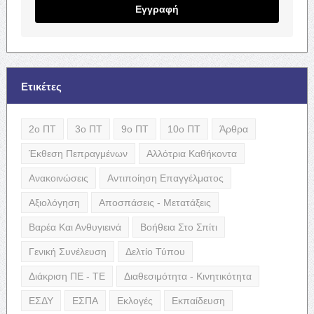
Εγγραφή
Ετικέτες
2ο ΠΤ
3ο ΠΤ
9ο ΠΤ
10ο ΠΤ
Άρθρα
Έκθεση Πεπραγμένων
Αλλότρια Καθήκοντα
Ανακοινώσεις
Αντιποίηση Επαγγέλματος
Αξιολόγηση
Αποσπάσεις - Μετατάξεις
Βαρέα Και Ανθυγιεινά
Βοήθεια Στο Σπίτι
Γενική Συνέλευση
Δελτίο Τύπου
Διάκριση ΠΕ - ΤΕ
Διαθεσιμότητα - Κινητικότητα
ΕΣΔΥ
ΕΣΠΑ
Εκλογές
Εκπαίδευση