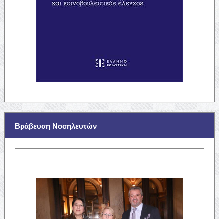
Βράβευση Νοσηλευτών