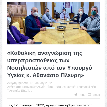
«Καθολική αναγνώριση της
υπερπροσπάθειας των
Νοσηλευτών από τον Υπουργό
Υγείας κ. Αθανάσιο Πλεύρη»
Αναρτήθηκε στις:
13 January 2022
Ανήκει στις κατηγορίες:
Δελτία Τύπου
,
Νέα
,
Σημαντικά
,
Σημαντικά Νέα
,
Τελευταίες Εξελίξεις
Print
Email
Στις 12 Ιανουαρίου 2022, πραγματοποιήθηκε συνάντηση