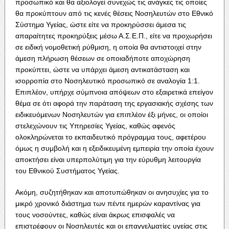
προσωπικό και θα αξιολογεί συνεχώς τις ανάγκες τις οποίες
θα προκύπτουν από τις κενές θέσεις Νοσηλευτών στο Εθνικό
Σύστημα Υγείας, ώστε είτε να προκηρύσσει άμεσα τις
απαραίτητες προκηρύξεις μέσω Α.Σ.Ε.Π., είτε να προχωρήσει
σε ειδική νομοθετική ρύθμιση, η οποία θα αντιστοιχεί στην
άμεση πλήρωση θέσεων σε οποιαδήποτε αποχώρηση
προκύπτει, ώστε να υπάρχει άμεση αντικατάσταση και
ισορροπία στο Νοσηλευτικό προσωπικό σε αναλογία 1:1.
Επιπλέον, υπήρχε σύμπνοια απόψεων στο εξαιρετικά επείγον
θέμα σε ότι αφορά την παράταση της εργασιακής σχέσης των
ειδικευόμενων Νοσηλευτών για επιπλέον έξι μήνες, οι οποίοι
στελεχώνουν τις Υπηρεσίες Υγείας, καθώς αφενός
ολοκληρώνεται το εκπαιδευτικό πρόγραμμα τους, αφετέρου
όμως η συμβολή και η εξειδικευμένη εμπειρία την οποία έχουν
αποκτήσει είναι υπερπολύτιμη για την εύρυθμη λειτουργία
του Εθνικού Συστήματος Υγείας.
Ακόμη, συζητήθηκαν και αποτυπώθηκαν οι ανησυχίες για το
μικρό χρονικό διάστημα των πέντε ημερών καραντίνας για
τους νοσούντες, καθώς είναι άκρως επισφαλές να
επιστρέφουν οι Νοσηλευτές και οι επαγγελματίες υγείας στις