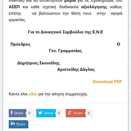
Internet) και να αποκτήσουν
μόρια
για τις προκηρύξεις του
ΑΣΕΠ
και κάθε σχετική διαδικασία
αξιολόγησης
καθώς
επίσης να βελτιώσουν την θέση τους στην αγορά
εργασίας.
Για το Διοικητικό Συμβούλιο της Ε.Ν.Ε
Πρόεδρος Ο
Γεν. Γραμματέας
Δημήτριος Σκουτέλης
Αριστείδης Δάγλας
Download PDF
Κάντε κλικ
εδώ
για την αίτηση συμμετοχής.
Share
0
Tweet
0
Share
0
Share