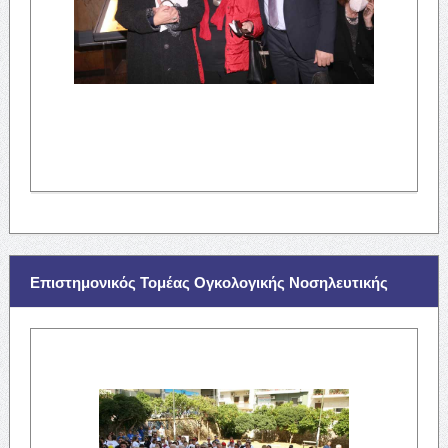
Επιστημονικός Τομέας Ογκολογικής Νοσηλευτικής