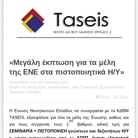
«Μεγάλη έκπτωση για τα μέλη
της ΕΝΕ στα πιστοποιητικά Η/Υ»
Αναρτήθηκε στις:
09 February 2018
Ανήκει στις κατηγορίες:
Ανακοινώσεις
,
Νέα
,
Σημαντικά
,
Σημαντικά Νέα
,
Τελευταίες Εξελίξεις
Print
Email
Η Ένωση Νοσηλευτών Ελλάδος σε συνεργασία με τα ΚΔΒΜ
TASEIS, εξασφάλισε για όλα τα μέλη της Ένωσης καθώς και
ου
για τους συγγενείς τους 1
βαθμού, ειδική τιμή για
ΣΕΜΙΝΑΡΙΑ + ΠΙΣΤΟΠΟΙΗΣΗ
γνώσεων και δεξιοτήτων Η/Υ
η οποία αναγνωρίζεται από το
ΑΣΕΠ, έναντι εξαιρετικά