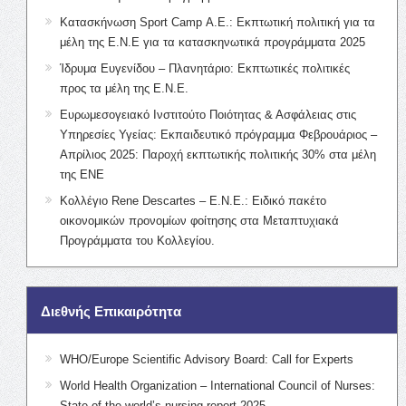
Κατασκήνωση Sport Camp Α.Ε.: Εκπτωτική πολιτική για τα
μέλη της Ε.Ν.Ε για τα κατασκηνωτικά προγράμματα 2025
Ίδρυμα Ευγενίδου – Πλανητάριο: Εκπτωτικές πολιτικές
προς τα μέλη της Ε.Ν.Ε.
Ευρωμεσογειακό Ινστιτούτο Ποιότητας & Ασφάλειας στις
Υπηρεσίες Υγείας: Εκπαιδευτικό πρόγραμμα Φεβρουάριος –
Απρίλιος 2025: Παροχή εκπτωτικής πολιτικής 30% στα μέλη
της ΕΝΕ
Κολλέγιο Rene Descartes – Ε.Ν.Ε.: Ειδικό πακέτο
οικονομικών προνομίων φοίτησης στα Μεταπτυχιακά
Προγράμματα του Κολλεγίου.
Διεθνής Επικαιρότητα
WHO/Europe Scientific Advisory Board: Call for Experts
World Health Organization – International Council of Nurses:
State of the world’s nursing report 2025