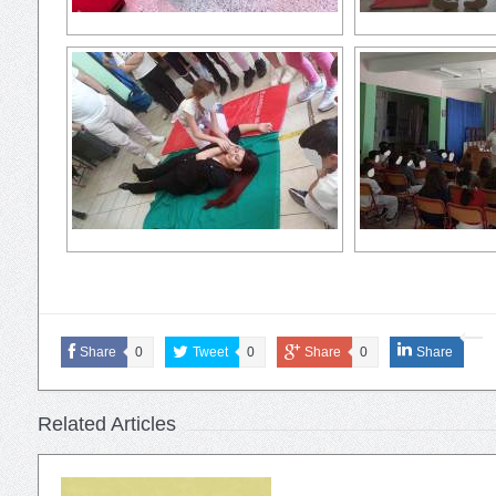
Share
0
Tweet
0
Share
0
Share
Related Articles