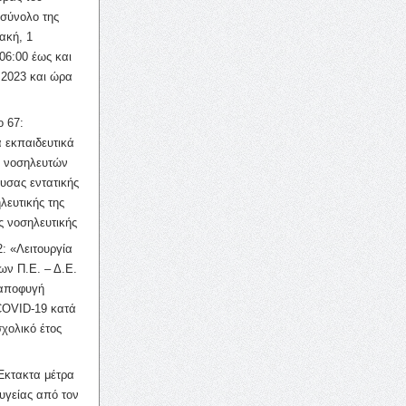
σύνολο της
ακή, 1
06:00 έως και
 2023 και ώρα
ο 67:
 εκπαιδευτικά
ν νοσηλευτών
ουσας εντατικής
λευτικής της
ς νοσηλευτικής
: «Λειτουργία
ων Π.Ε. – Δ.Ε.
 αποφυγή
COVID-19 κατά
σχολικό έτος
Έκτακτα μέτρα
υγείας από τον