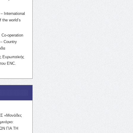
– International
f the world’s
 Co-operation
– Country
άδα
ης Ευρωπαϊκής
 του ENC.
ΜΣ «Μονάδες
μινάριο:
ΩΝ ΓΙΑ ΤΗ