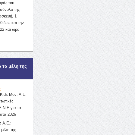
οράς του
σύνολο της
ασκευή, 1
0 έως και την
022 και ώρα
α τα μέλη της
ς
ids Μον. Α.Ε.
πτωτικές
Ε.Ν.Ε για τα
ατα 2026
 Α.Ε.:
 μέλη της