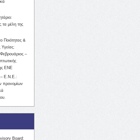
ικά
ητάριο:
 τα μέλη της
ο Ποιότητας &
 Υγείας:
Φεβρουάριος –
κπτωτικής
της ΕΝΕ
– Ε.Ν.Ε.:
ών προνομίων
κά
ου.
visory Board: