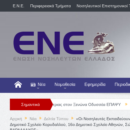
E.N.E.
Περιφερειακά Τμήματα
Νοσηλευτικοί Επιστημονικοί 
Νέα
Νομοθεσία
Εφημερίδα
Περιοδι
η Νοσηλευτή/τριας στον Ξενώνα Οδυσσέα ΕΠΑΨΥ
Σημαντικά
Γενική Κλινικ
Αρχική
Νέα
Δελτία Τύπου
«Οι Νοσηλευτές Εκπαιδεύο
Δημοτικό Σχολείο Κορυδαλλού, 16ο Δημοτικό Σχολείο Αθηνών
ΒΑΡΔΑΛΑΧΟΣ»