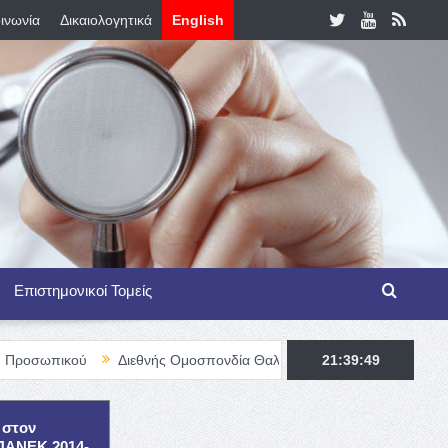
ινωνία
Δικαιολογητικά
English
Επιστημονικοί Τομείς
Διεθνής Ομοσπονδία Θαλασσαιμίας – TIF Fellowship Programme f
21:39:50
 στον
ΕΠΑΝΕΚ 2014-