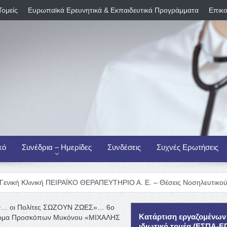
Τομείς
Ευρωπαϊκά Ερευνητικά & Εκπαιδευτικά Προγράμματα
Επικο
κό
Συνέδρια – Ημερίδες
Συνδέσεις
Συχνές Ερωτήσεις
ή ΠΕΙΡΑΪΚΟ ΘΕΡΑΠΕΥΤΗΡΙΟ Α. Ε. – Θέσεις Νοσηλευτικού Προσωπικού
υν… οι Πολίτες ΣΩΖΟΥΝ ΖΩΕΣ»… 6ο
Κατάρτιση εργαζομένων
, Σώμα Προσκόπων Μυκόνου «ΜΙΧΑΛΗΣ
ιδιωτικό τομέα (ΕΣΠΑ-