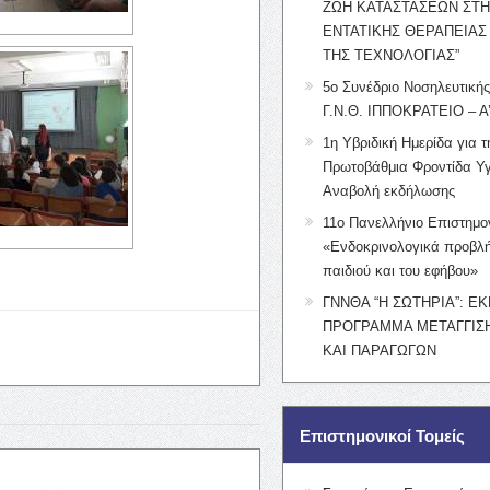
ΖΩΗ ΚΑΤΑΣΤΑΣΕΩΝ ΣΤ
ΕΝΤΑΤΙΚΗΣ ΘΕΡΑΠΕΙΑΣ
ΤΗΣ ΤΕΧΝΟΛΟΓΙΑΣ”
5ο Συνέδριο Νοσηλευτική
Γ.Ν.Θ. ΙΠΠΟΚΡΑΤΕΙΟ – Α
1η Υβριδική Ημερίδα για τ
Πρωτοβάθμια Φροντίδα Υγ
Αναβολή εκδήλωσης
11ο Πανελλήνιο Επιστημο
«Ενδοκρινολογικά προβλή
παιδιού και του εφήβου»
ΓΝΝΘΑ “Η ΣΩΤΗΡΙΑ”: Ε
ΠΡΟΓΡΑΜΜΑ ΜΕΤΑΓΓΙΣΗ
ΚΑΙ ΠΑΡΑΓΩΓΩΝ
Επιστημονικοί Τομείς