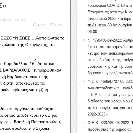
Σ»
κορωνοϊού COVID-19 στο 
Επικράτειας από την Κυρι
Ιανουαρίου 2023 και ώρα 
ευταίες Εξελίξεις
τη Δευτέρα 30 Ιανουαρίου
Print
Email
06:00
α να ΣΩΖΟΥΝ ΖΩΕΣ…υλοποιώντας το
Ν. 4795/30-09-2022: Άρθρ
ολείου, της Οικογένειας, της
Παράταση παραμονής στα
κέντρα των ειδικευόμενω
στην ειδικότητα της επείγ
ο
ίο Κορυδαλλού, 16
Δημοτικό
νοσηλευτικής και της νοση
ΗΣ ΒΑΡΔΑΛΑΧΟΣ» ενημερώθηκαν
δημόσιας υγείας/κοινοτική
οχή Καρδιοαναπνευστικής
Φ.Ε.Κ. 4695/Β’/07-09-2022
ιδιστή, αποκτώντας τις
των εκπαιδευτικών μονάδ
ρκώς, κρίσιμες για τη ζωή
– Ε.Α.Ε. …μέτρα για την
διάδοσης του κορωνοϊού 
τη λειτουργία τους για το 
εξαίρετη οργάνωση, καθώς και
2022-2023»
το οποίο αποδεικνύει το υψηλό
τριες κ. Βασιλική Παναγοπούλου,
Φ.Ε.Κ. 3367/30-06-2022: 
Παπαδοπούλου, την Σχολική
προστασίας της δημόσιας 