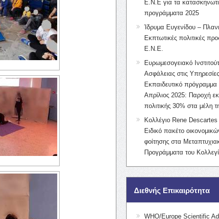
Ε.Ν.Ε για τα κατασκηνωτ
προγράμματα 2025
Ίδρυμα Ευγενίδου – Πλαν
Εκπτωτικές πολιτικές προς
Ε.Ν.Ε.
Ευρωμεσογειακό Ινστιτούτ
Ασφάλειας στις Υπηρεσίες
Εκπαιδευτικό πρόγραμμα 
Απρίλιος 2025: Παροχή ε
πολιτικής 30% στα μέλη 
Κολλέγιο Rene Descartes 
Ειδικό πακέτο οικονομικ
φοίτησης στα Μεταπτυχια
Προγράμματα του Κολλεγί
Διεθνής Επικαιρότητα
WHO/Europe Scientific Ad