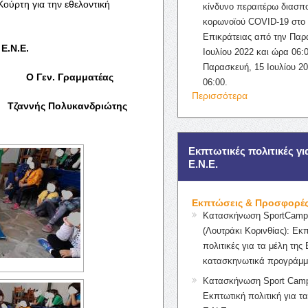
Κούρτη για την εθελοντική
κίνδυνο περαιτέρω διασπ
κορωνοϊού COVID-19 στο 
Επικράτειας από την Παρ
 Ε.Ν.Ε.
Ιουλίου 2022 και ώρα 06:0
Παρασκευή, 15 Ιουλίου 2
Γραμματέας
06:00.
Περισσότερα
 Πολυκανδριώτης
Εκπτωτικές πολιτικές γι
Ε.Ν.Ε.
Εκπτώσεις & Προσφορέ
Κατασκήνωση SportCampK
(Λουτράκι Κορινθίας): Εκ
πολιτικές για τα μέλη της 
κατασκηνωτικά προγράμμ
Κατασκήνωση Sport Camp
Εκπτωτική πολιτική για τα