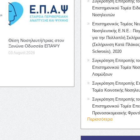
Συγκρότηση Επιτροπής το
Επιστημονικού Τομέα Ειδ
Νοσηλευτών
Επιστημονικός Τομέας Νε
Νοσηλευτικής Ε.Ν.Ε.: Πα
για την Πολλαπλή Σκλήρ
Θέση Νοσηλευτή/τριας στον
(Σκλήρυνση Κατά Πλάκας 
Ξενώνα Οδυσσέα ΕΠΑΨΥ
Sclerosis), 2020
03 August 2026
Συγκρότηση Επιτροπής το
Επιστημονικού Τομέα Νοσ
Λοιμώξεων
Συγκρότηση Επιτροπής Επ
Τομέα Κοινοτικής Νοσηλευ
Συγκρότηση Επιτροπής το
Επιστημονικού Τομέα Επε
Προνοσοκομειακής Φροντ
Περισσότερα