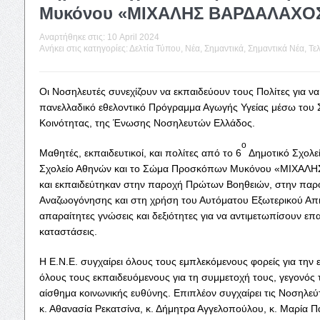
Μυκόνου «ΜΙΧΑΛΗΣ ΒΑΡΔΑΛΑΧΟ
Αναρτήθηκε στις:
10 April 2024
Ανήκει στις κατηγορίες:
Δελτία Τύπου
,
Νέα
,
Σημαντικά
,
Σημαντικά Νέα
,
Τελ
Οι Νοσηλευτές συνεχίζουν να εκπαιδεύουν τους Πολίτες γι
πανελλαδικό εθελοντικό Πρόγραμμα Αγωγής Υγείας μέσω του Σχ
Κοινότητας, της Ένωσης Νοσηλευτών Ελλάδος.
ο
Μαθητές, εκπαιδευτικοί, και πολίτες από το 6
Δημοτικό Σχολε
Σχολείο Αθηνών και το Σώμα Προσκόπων Μυκόνου «ΜΙΧΑΛ
και εκπαιδεύτηκαν στην παροχή Πρώτων Βοηθειών, στην παρ
Αναζωογόνησης και στη χρήση του Αυτόματου Εξωτερικού Απιν
απαραίτητες γνώσεις και δεξιότητες για να αντιμετωπίσουν επα
καταστάσεις.
Η Ε.Ν.Ε. συγχαίρει όλους τους εμπλεκόμενους φορείς για την 
όλους τους εκπαιδευόμενους για τη συμμετοχή τους, γεγονός 
αίσθημα κοινωνικής ευθύνης. Επιπλέον συγχαίρει τις Νοσηλεύ
κ. Αθανασία Ρεκατσίνα, κ. Δήμητρα Αγγελοπούλου, κ. Μαρία 