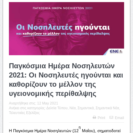
Παγκόσμια Ημέρα Νοσηλευτών
2021: Οι Νοσηλευτές ηγούνται και
καθορίζουν το μέλλον της
υγειονομικής περίθαλψης
Αναρτήθηκε στις:
12 May 2021
Ανήκει στις κατηγορίες:
Δελτία Τύπου
,
Νέα
,
Σημαντικά
,
Σημαντικά Νέα
,
Τελευταίες Εξελίξεις
Print
Email
η
Η Παγκόσμια Ημέρα Νοσηλευτών (12
Μαΐου), σηματοδοτεί