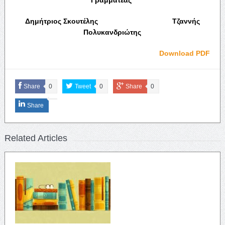
Δημήτριος Σκουτέλης Τζαννής
Πολυκανδριώτης
Download PDF
Share
0
Tweet
0
Share
0
Share
Related Articles