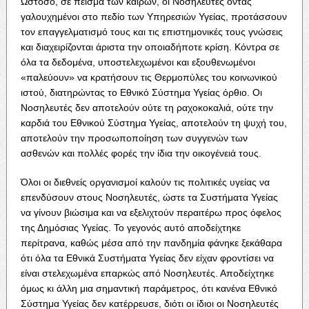
Ωστόσο, σε πείσμα των καιρών, οι Νοσηλευτές όντας
γαλουχημένοι στο πεδίο των Υπηρεσιών Υγείας, προτάσσουν
τον επαγγελματισμό τους και τις επιστημονικές τους γνώσεις
και διαχειρίζονται άριστα την οποιαδήποτε κρίση. Κόντρα σε
όλα τα δεδομένα, υποστελεχωμένοι και εξουθενωμένοι
«παλεύουν» να κρατήσουν τις Θερμοπύλες του κοινωνικού
ιστού, διατηρώντας το Εθνικό Σύστημα Υγείας όρθιο. Οι
Νοσηλευτές δεν αποτελούν ούτε τη ραχοκοκαλιά, ούτε την
καρδιά του Εθνικού Σύστημα Υγείας, αποτελούν τη ψυχή του,
αποτελούν την προσωποποίηση των συγγενών των
ασθενών και πολλές φορές την ίδια την οικογένειά τους.
Όλοι οι διεθνείς οργανισμοί καλούν τις πολιτικές υγείας να
επενδύσουν στους Νοσηλευτές, ώστε τα Συστήματα Υγείας
να γίνουν βιώσιμα και να εξελιχτούν περαιτέρω προς όφελος
της Δημόσιας Υγείας. Το γεγονός αυτό αποδείχτηκε
περίτρανα, καθώς μέσα από την πανδημία φάνηκε ξεκάθαρα
ότι όλα τα Εθνικά Συστήματα Υγείας δεν είχαν φροντίσει να
είναι στελεχωμένα επαρκώς από Νοσηλευτές. Αποδείχτηκε
όμως κι άλλη μια σημαντική παράμετρος, ότι κανένα Εθνικό
Σύστημα Υγείας δεν κατέρρευσε, διότι οι ίδιοι οι Νοσηλευτές