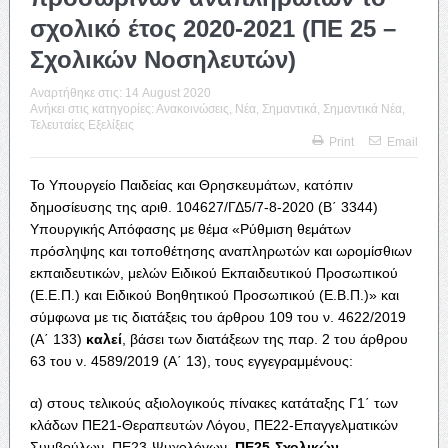
σχολικό έτος 2020-2021 (ΠΕ 25 –
Σχολικών Νοσηλευτών)
Αναρτήθηκε στις:
14 August 2020
Ανήκει στις κατηγορίες:
Ανακοινώσεις
,
Νέα
,
Σημαντικά
,
Σημαντικά Νέα
,
Τελευταίες Εξελίξεις
Print
Email
Το Υπουργείο Παιδείας και Θρησκευμάτων, κατόπιν
δημοσίευσης της αριθ. 104627/ΓΔ5/7-8-2020 (Β΄ 3344)
Υπουργικής Απόφασης με θέμα «Ρύθμιση θεμάτων
πρόσληψης και τοποθέτησης αναπληρωτών και ωρομίσθιων
εκπαιδευτικών, μελών Ειδικού Εκπαιδευτικού Προσωπικού
(Ε.Ε.Π.) και Ειδικού Βοηθητικού Προσωπικού (Ε.Β.Π.)» και
σύμφωνα με τις διατάξεις του άρθρου 109 του ν. 4622/2019
(Α΄ 133)
καλεί
, βάσει των διατάξεων της παρ. 2 του άρθρου
63 του ν. 4589/2019 (Α΄ 13), τους εγγεγραμμένους:
α) στους τελικούς αξιολογικούς πίνακες κατάταξης Γ1΄ των
κλάδων ΠΕ21-Θεραπευτών Λόγου, ΠΕ22-Επαγγελματικών
Συμβούλων, ΠΕ23-Ψυχολόγων,
ΠΕ25-Σχολικών