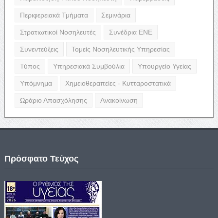
Περιφερειακά Τμήματα
Σεμινάρια
Στρατιωτικοί Νοσηλευτές
Συνέδρια ΕΝΕ
Συνεντεύξεις
Τομείς Νοσηλευτικής Υπηρεσίας
Τύπος
Υπηρεσιακά Συμβούλια
Υπουργείο Υγείας
Υπόμνημα
Χημειοθεραπείες - Κυτταροστατικά
Ωράριο Απασχόλησης
Ανακοίνωση
Πρόσφατο Τεύχος