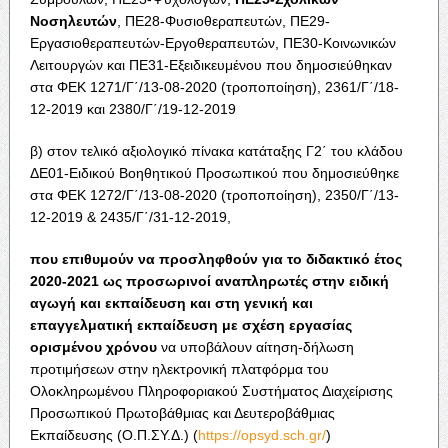
Νοσηλευτών
, ΠΕ28-Φυσιοθεραπευτών, ΠΕ29-
Εργασιοθεραπευτών-Εργοθεραπευτών, ΠΕ30-Κοινωνικών
Λειτουργών και ΠΕ31-Εξειδικευμένου που δημοσιεύθηκαν
στα ΦΕΚ 1271/Γ΄/13-08-2020 (τροποποίηση), 2361/Γ΄/18-
12-2019 και 2380/Γ΄/19-12-2019
β) στον τελικό αξιολογικό πίνακα κατάταξης Γ2΄ του κλάδου
ΔΕ01-Ειδικού Βοηθητικού Προσωπικού που δημοσιεύθηκε
στα ΦΕΚ 1272/Γ΄/13-08-2020 (τροποποίηση), 2350/Γ΄/13-
12-2019 & 2435/Γ΄/31-12-2019,
που επιθυμούν να προσληφθούν για το διδακτικό έτος
2020-2021 ως προσωρινοί αναπληρωτές στην ειδική
αγωγή και εκπαίδευση και στη γενική και
επαγγελματική εκπαίδευση με σχέση εργασίας
ορισμένου χρόνου
να υποβάλουν αίτηση-δήλωση
προτιμήσεων στην ηλεκτρονική πλατφόρμα του
Ολοκληρωμένου Πληροφοριακού Συστήματος Διαχείρισης
Προσωπικού Πρωτοβάθμιας και Δευτεροβάθμιας
Εκπαίδευσης (Ο.Π.ΣΥ.Δ.) (
https://opsyd.sch.gr/
)