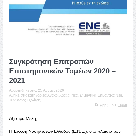
Συγκρότηση Επιτροπών
Επιστημονικών Τομέων 2020 –
2021
Αναρτήθηκε στις:
25 August 2020
Ανήκει στις κατηγορίες:
Ανακοινώσεις
,
Νέα
,
Σημαντικά
,
Σημαντικά Νέα
,
Τελευταίες Εξελίξεις
Print
Email
Αξιότιμα Μέλη,
Η Ένωση Νοσηλευτών Ελλάδος (Ε.Ν.Ε.), στο πλαίσιο των