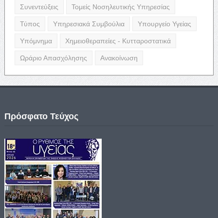
Συνεντεύξεις
Τομείς Νοσηλευτικής Υπηρεσίας
Τύπος
Υπηρεσιακά Συμβούλια
Υπουργείο Υγείας
Υπόμνημα
Χημειοθεραπείες - Κυτταροστατικά
Ωράριο Απασχόλησης
Ανακοίνωση
Πρόσφατο Τεύχος