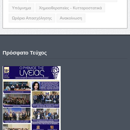
Υπόμνημα
Χημειοθεραπείες - Κυτταροστατικά
Ωράριο Απασχόλησης
Ανακοίνωση
Πρόσφατο Τεύχος