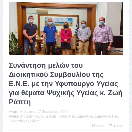
Συνάντηση μελών του
Διοικητικού Συμβουλίου της
Ε.Ν.Ε. με την Υφυπουργό Υγείας
για θέματα Ψυχικής Υγείας κ. Ζωή
Ράπτη
Αναρτήθηκε στις:
17 September 2020
Ανήκει στις κατηγορίες:
Δελτία Τύπου
,
Νέα
,
Σημαντικά
,
Σημαντικά Νέα
,
Τελευταίες Εξελίξεις
Print
Email