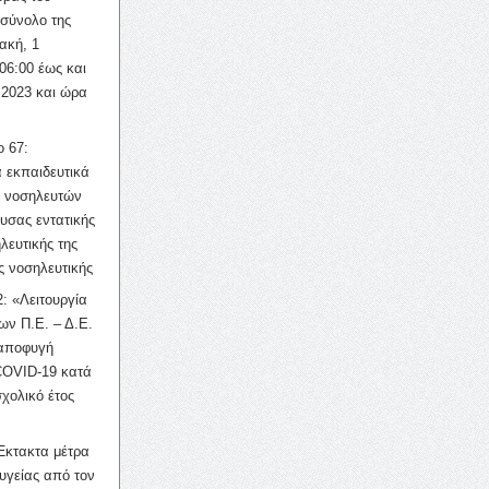
σύνολο της
ακή, 1
06:00 έως και
 2023 και ώρα
ο 67:
 εκπαιδευτικά
ν νοσηλευτών
ουσας εντατικής
λευτικής της
ς νοσηλευτικής
: «Λειτουργία
ων Π.Ε. – Δ.Ε.
 αποφυγή
COVID-19 κατά
σχολικό έτος
Έκτακτα μέτρα
υγείας από τον