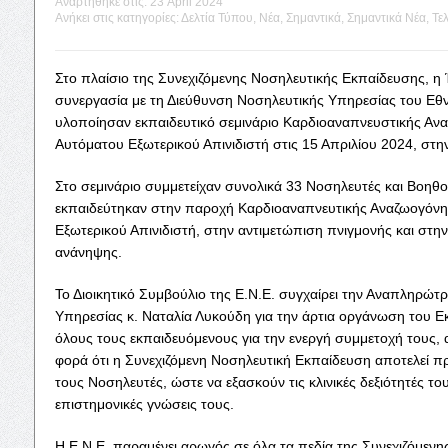
Αναρτήθηκε στις:
23 April 2024
Ανήκει στις κατηγορίες:
Δελτία Τύπου
,
Νέα
,
Σημαντικά
,
Σημαντικά Νέα
,
Τελ
Στο πλαίσιο της Συνεχιζόμενης Νοσηλευτικής Εκπαίδευσης, 
συνεργασία με τη Διεύθυνση Νοσηλευτικής Υπηρεσίας του Εθ
υλοποίησαν εκπαιδευτικό σεμινάριο Καρδιοαναπνευστικής Αν
Αυτόματου Εξωτερικού Απινιδιστή στις 15 Απριλίου 2024, στη
Στο σεμινάριο συμμετείχαν συνολικά 33 Νοσηλευτές και Βοηθο
εκπαιδεύτηκαν στην παροχή Καρδιοαναπνευτικής Αναζωογόνη
Εξωτερικού Απινιδιστή, στην αντιμετώπιση πνιγμονής και στη
ανάνηψης.
Το Διοικητικό Συμβούλιο της Ε.Ν.Ε. συγχαίρει την Αναπληρώτρ
Υπηρεσίας κ. Ναταλία Λυκούδη για την άρτια οργάνωση του Εκ
όλους τους εκπαιδευόμενους για την ενεργή συμμετοχή τους,
φορά ότι η Συνεχιζόμενη Νοσηλευτική Εκπαίδευση αποτελεί π
τους Νοσηλευτές, ώστε να εξασκούν τις κλινικές δεξιότητές του
επιστημονικές γνώσεις τους.
Η Ε.Ν.Ε. παραμένει αρωγός σε όλα τα πεδία της Συνεχιζόμεν