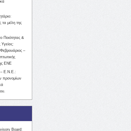
ικά
ητάριο:
 τα μέλη της
ο Ποιότητας &
 Υγείας:
Φεβρουάριος –
κπτωτικής
της ΕΝΕ
– Ε.Ν.Ε.:
ών προνομίων
κά
ου.
visory Board: