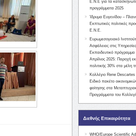
Ε.Ν.Ε για τα κατασκηνωτ
προγράμματα 2025
Ίδρυμα Ευγενίδου – Πλαν
Εκπτωτικές πολιτικές προς
Ε.Ν.Ε.
Ευρωμεσογειακό Ινστιτούτ
Ασφάλειας στις Υπηρεσίες
Εκπαιδευτικό πρόγραμμα 
Απρίλιος 2025: Παροχή ε
πολιτικής 30% στα μέλη 
Κολλέγιο Rene Descartes 
Ειδικό πακέτο οικονομικ
φοίτησης στα Μεταπτυχια
Προγράμματα του Κολλεγί
Διεθνής Επικαιρότητα
WHO/Europe Scientific Ad