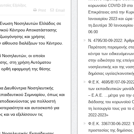
ευταίες Εξελίξεις
κορωνοϊού COVID-19 στο 
Print
Email
Επικράτειας από την Κυρι
Ιανουαρίου 2023 και ώρα 
η Ένωση Νοσηλευτών Ελλάδος σε
τη Δευτέρα 30 Ιανουαρίου
νικού Κέντρου Αποκατάστασης
06:00
αζωογόνησης και χρήσης
Ν. 4795/30-09-2022: Άρθρ
ν αίθουσα διαλέξεων του Κέντρου.
Παράταση παραμονής στα
κέντρα των ειδικευόμενω
ί Νοσηλευτών, οι οποίοι
στην ειδικότητα της επείγ
σης, στη χρήση Αυτόματου
νοσηλευτικής και της νοση
ν ορθή εφαρμογή της θέσης
δημόσιας υγείας/κοινοτική
Φ.Ε.Κ. 4695/Β’/07-09-2022
ια Διευθύντρια Νοσηλευτικής
των εκπαιδευτικών μονάδ
παιδευτικού Σεμιναρίου, όπως και
– Ε.Α.Ε. …μέτρα για την
 αποδεικνύοντας για πολλοστή
διάδοσης του κορωνοϊού 
ροτεραιότητα και αυτοσκοπό για
τη λειτουργία τους για το 
ς και να εξελίσσουν τις
2022-2023»
Φ.Ε.Κ. 3367/30-06-2022: 
προστασίας της δημόσιας 
ης Νοσηλευτικής Εκπαίδευσης