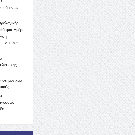
υ
ικευόμενων
υρολογικής
γκόσμια Ημέρα
υνση
– Multiple
υ
ηλευτικής
ιστημονικού
τικής
υ
ίγουσας
ίδας