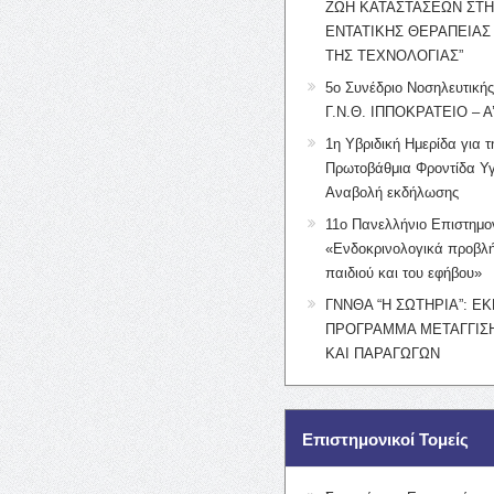
ΖΩΗ ΚΑΤΑΣΤΑΣΕΩΝ ΣΤ
ΕΝΤΑΤΙΚΗΣ ΘΕΡΑΠΕΙΑΣ
ΤΗΣ ΤΕΧΝΟΛΟΓΙΑΣ”
5ο Συνέδριο Νοσηλευτική
Γ.Ν.Θ. ΙΠΠΟΚΡΑΤΕΙΟ – Α
1η Υβριδική Ημερίδα για τ
Πρωτοβάθμια Φροντίδα Υγ
Αναβολή εκδήλωσης
11ο Πανελλήνιο Επιστημο
«Ενδοκρινολογικά προβλή
παιδιού και του εφήβου»
ΓΝΝΘΑ “Η ΣΩΤΗΡΙΑ”: Ε
ΠΡΟΓΡΑΜΜΑ ΜΕΤΑΓΓΙΣΗ
ΚΑΙ ΠΑΡΑΓΩΓΩΝ
Επιστημονικοί Τομείς