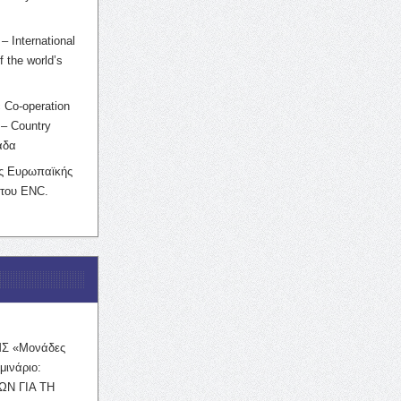
– International
f the world’s
 Co-operation
– Country
άδα
ης Ευρωπαϊκής
 του ENC.
ΜΣ «Μονάδες
μινάριο:
ΩΝ ΓΙΑ ΤΗ