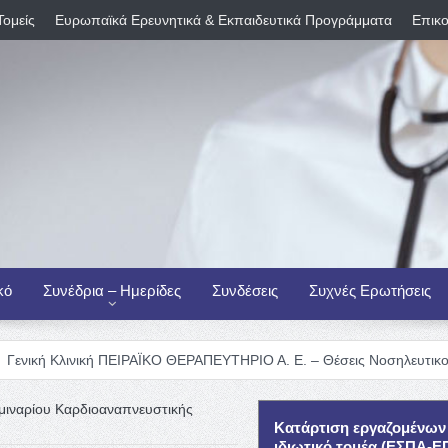
Τομείς
Ευρωπαϊκά Ερευνητικά & Εκπαιδευτικά Προγράμματα
Επικο
κό
Συνέδρια – Ημερίδες
Συνδέσεις
Συχνές Ερωτήσεις
κή ΠΕΙΡΑΪΚΟ ΘΕΡΑΠΕΥΤΗΡΙΟ Α. Ε. – Θέσεις Νοσηλευτικού Προσωπικού
μιναρίου Καρδιοαναπνευστικής
Κατάρτιση εργαζομένων
ιδιωτικό τομέα (ΕΣΠΑ-