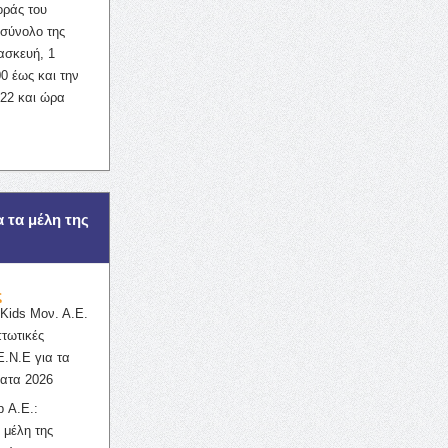
οράς του
σύνολο της
ασκευή, 1
0 έως και την
022 και ώρα
α τα μέλη της
ς
ids Μον. Α.Ε.
πτωτικές
Ε.Ν.Ε για τα
ατα 2026
 Α.Ε.:
 μέλη της