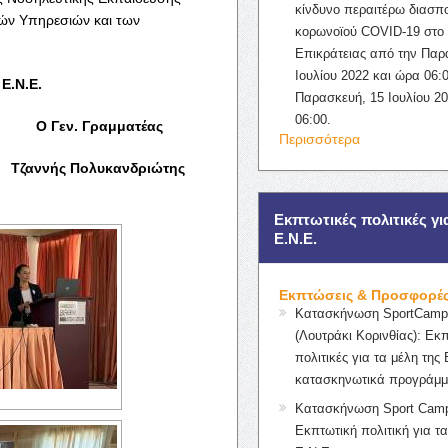
κίνδυνο περαιτέρω διασπ
ών Υπηρεσιών και των
κορωνοϊού COVID-19 στο 
Επικράτειας από την Παρ
Ιουλίου 2022 και ώρα 06:0
 Ε.Ν.Ε.
Παρασκευή, 15 Ιουλίου 2
06:00.
ραμματέας
Περισσότερα
 Πολυκανδριώτης
Εκπτωτικές πολιτικές γι
Ε.Ν.Ε.
Εκπτώσεις & Προσφορέ
Κατασκήνωση SportCampK
(Λουτράκι Κορινθίας): Εκ
πολιτικές για τα μέλη της 
κατασκηνωτικά προγράμμ
Κατασκήνωση Sport Camp
Εκπτωτική πολιτική για τα