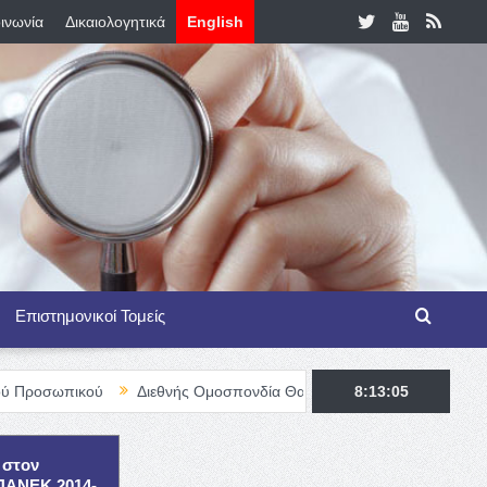
ινωνία
Δικαιολογητικά
English
Επιστημονικοί Τομείς
Διεθνής Ομοσπονδία Θαλασσαιμίας – TIF Fellowship Programme 
8:13:07
 στον
ΕΠΑΝΕΚ 2014-