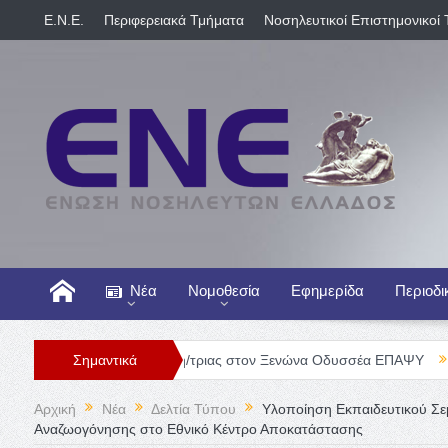
E.N.E.
Περιφερειακά Τμήματα
Νοσηλευτικοί Επιστημονικοί 
Νέα
Νομοθεσία
Εφημερίδα
Περιοδι
ση Νοσηλευτή/τριας στον Ξενώνα Οδυσσέα ΕΠΑΨΥ
Σημαντικά
Γενική Κλινι
Αρχική
Νέα
Δελτία Τύπου
Υλοποίηση Εκπαιδευτικού Σε
Αναζωογόνησης στο Εθνικό Κέντρο Αποκατάστασης